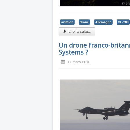
aviation
drone
Allemagne
CL-289
Lire la suite...
Un drone franco-britan
Systems ?
17 mars 2010