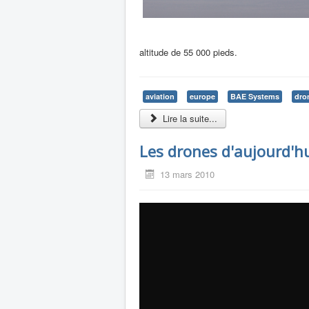
altitude de 55 000 pieds.
aviation
europe
BAE Systems
dro
Lire la suite...
Les drones d'aujourd'hu
13 mars 2010