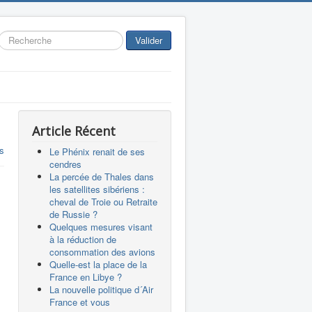
Rechercher
Valider
Article Récent
s
Le Phénix renait de ses
cendres
La percée de Thales dans
les satellites sibériens :
cheval de Troie ou Retraite
de Russie ?
Quelques mesures visant
à la réduction de
consommation des avions
Quelle-est la place de la
s
France en Libye ?
La nouvelle politique d´Air
France et vous