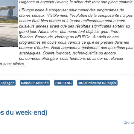
l’urgence et engager l’avenir, le débat doit tenir une place centrale.
L’Europe peine à s’organiser pour mener des programmes de
drones sérieux. Visiblement, l’évolution de la composante n’a pas
encore était bien cernée et il faudra malheureusement encore
plusieurs années avant que des résultats significatifs sortent au
grand jour. Néanmoins, des noms font déjà les gros titres :
Talarion, Barracuda, Harfang ou nEUROn. Au-delà de ces
programmes en cours nous verrons ce qu’il se prépare dans les
bureaux d’études. Nous aborderons également des questions plus
stratégiques. Guerre low-cost, techno-guérilla ou encore
concurrence étrangère, nous tenterons de lancer ou relancer
s sans pilotes.
Espagne
Dassault Aviation
HARFANG
MQ-9 Predator B/Reaper
s du week-end)
Drone