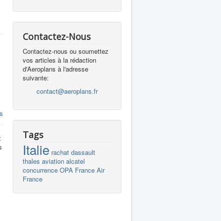
Contactez-Nous
Contactez-nous ou soumettez
vos articles à la rédaction
d'Aeroplans à l'adresse
suivante:
contact@aeroplans.fr
s
Tags
x
Italie
s
rachat
dassault
thales
aviation
alcatel
concurrence
OPA
France
Air
France