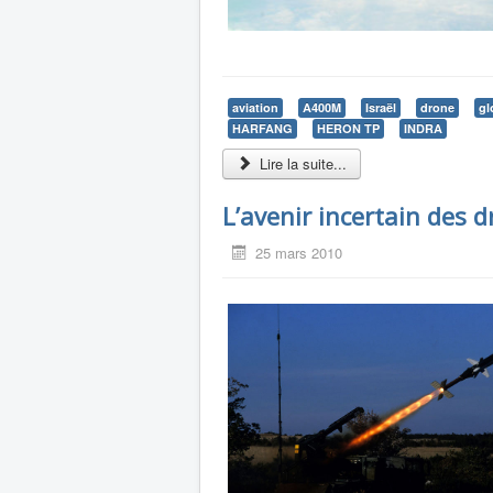
aviation
A400M
Israël
drone
gl
HARFANG
HERON TP
INDRA
Lire la suite...
L’avenir incertain des 
25 mars 2010