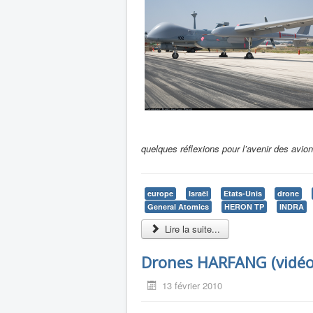
quelques réflexions pour l’avenir des avion
europe
Israël
Etats-Unis
drone
General Atomics
HERON TP
INDRA
Lire la suite...
Drones HARFANG (vidéo
13 février 2010