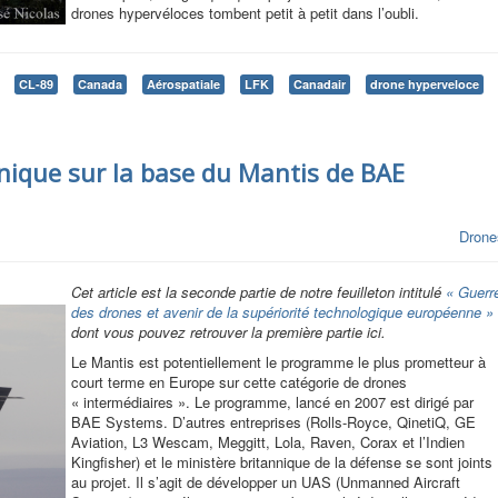
drones hypervéloces tombent petit à petit dans l’oubli.
CL-89
Canada
Aérospatiale
LFK
Canadair
drone hyperveloce
nique sur la base du Mantis de BAE
Drone
Cet article est la seconde partie de notre feuilleton intitulé
« Guerr
des drones et avenir de la supériorité technologique européenne »
dont vous pouvez retrouver la première partie ici.
Le Mantis est potentiellement le programme le plus prometteur à
court terme en Europe sur cette catégorie de drones
« intermédiaires ». Le programme, lancé en 2007 est dirigé par
BAE Systems. D’autres entreprises (Rolls-Royce, QinetiQ, GE
Aviation, L3 Wescam, Meggitt, Lola, Raven, Corax et l’Indien
Kingfisher) et le ministère britannique de la défense se sont joints
au projet. Il s’agit de développer un UAS (Unmanned Aircraft