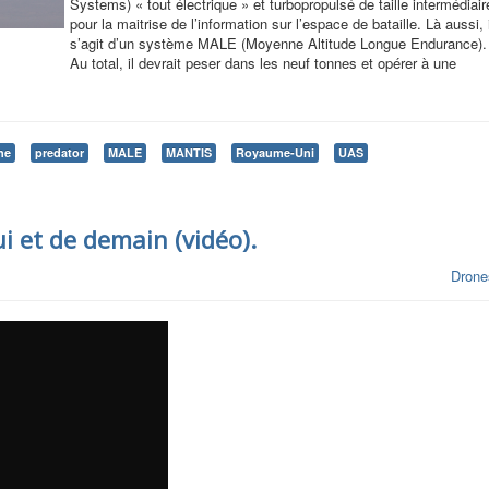
Systems) « tout électrique » et turbopropulsé de taille intermédiair
pour la maitrise de l’information sur l’espace de bataille. Là aussi, i
s’agit d’un système MALE (Moyenne Altitude Longue Endurance).
Au total, il devrait peser dans les neuf tonnes et opérer à une
ne
predator
MALE
MANTIS
Royaume-Uni
UAS
i et de demain (vidéo).
Drone