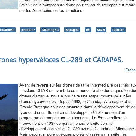
l’avenir de la composante drone pour tenter de rattraper leur retard
sur les Américains ou les Israéliens.
obalhawk
predator
Allemagne
Espagne
IAI
SIDM
Talarion
drones hypervéloces CL-289 et CARAPAS.
Drone
Avant de revenir sur les drones de taille intermédiaire destinés au
missions ISTAR ou avant de commencer à aborder la question de
drones d’attaque, nous allons faire une étape importante sur les
drones hypervéloces. Depuis 1963, le Canada, l’Allemagne et la
Grande-Bretagne sont des pionniers dans le développement de ce
type de drones. Ils ont ainsi développé le CL-89 au sein d’un
programme de coopération multinational. La France ralliera le
mouvement en 1987 ce qui l’amènera ensuite vers le
développement conjoint du CL-289 avec le Canada et l’Allemagne.
Mais depuis, malgré quelques projets classés sans suite, les