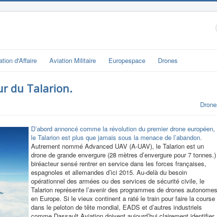
ation d'Affaire
Aviation Militaire
Europespace
Drones
ur du Talarion.
Drone
D’abord annoncé comme la révolution du premier drone européen,
le Talarion est plus que jamais sous la menace de l’abandon.
Autrement nommé Advanced UAV (A-UAV), le Talarion est un
drone de grande envergure (28 mètres d’envergure pour 7 tonnes.)
biréacteur sensé rentrer en service dans les forces françaises,
espagnoles et allemandes d’ici 2015. Au-delà du besoin
opérationnel des armées ou des services de sécurité civile, le
Talarion représente l’avenir des programmes de drones autonome
en Europe. Si le vieux continent a raté le train pour faire la course
dans le peloton de tête mondial, EADS et d’autres industriels
comme Dassault Aviation doivent aujourd’hui clairement identifier