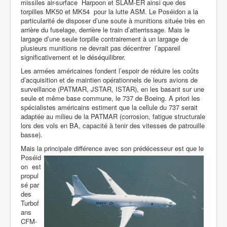
missiles air-surface Harpoon et SLAM-ER ainsi que des
torpilles MK50 et MK54 pour la lutte ASM. Le Poséidon a la
particularité de disposer d’une soute à munitions située très en
arrière du fuselage, derrière le train d’atterrissage. Mais le
largage d’une seule torpille contrairement à un largage de
plusieurs munitions ne devrait pas décentrer l’appareil
significativement et le déséquilibrer.
Les armées américaines fondent l’espoir de réduire les coûts
d’acquisition et de maintien opérationnels de leurs avions de
surveillance (PATMAR, JSTAR, ISTAR), en les basant sur une
seule et même base commune, le 737 de Boeing. A priori les
spécialistes américains estiment que la cellule du 737 serait
adaptée au milieu de la PATMAR (corrosion, fatigue structurale
lors des vols en BA, capacité à tenir des vitesses de patrouille
basse).
Mais la principale différence avec son prédécesseur est que le
Poséid
on est
propul
sé par
des
Turbof
ans
CFM-