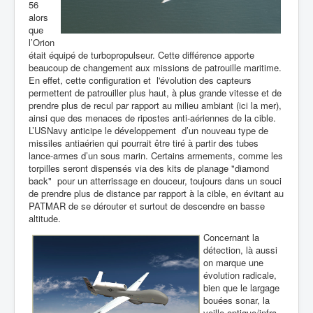
56
alors
que
l’Orion
était équipé de turbopropulseur. Cette différence apporte
beaucoup de changement aux missions de patrouille maritime.
En effet, cette configuration et l'évolution des capteurs
permettent de patrouiller plus haut, à plus grande vitesse et de
prendre plus de recul par rapport au milieu ambiant (ici la mer),
ainsi que des menaces de ripostes anti-aériennes de la cible.
L’USNavy anticipe le développement d’un nouveau type de
missiles antiaérien qui pourrait être tiré à partir des tubes
lance-armes d’un sous marin. Certains armements, comme les
torpilles seront dispensés via des kits de planage "diamond
back" pour un atterrissage en douceur, toujours dans un souci
de prendre plus de distance par rapport à la cible, en évitant au
PATMAR de se dérouter et surtout de descendre en basse
altitude.
Concernant la
détection, là aussi
on marque une
évolution radicale,
bien que le largage
bouées sonar, la
veille optique/infra-