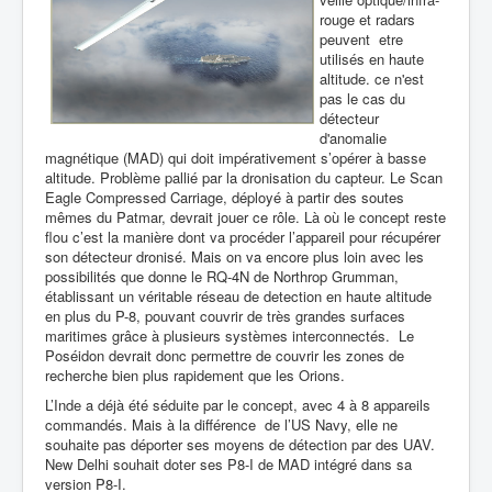
rouge et radars
peuvent etre
utilisés en haute
altitude. ce n'est
pas le cas du
détecteur
d'anomalie
magnétique (MAD) qui doit impérativement s’opérer à basse
altitude. Problème pallié par la dronisation du capteur. Le Scan
Eagle Compressed Carriage, déployé à partir des soutes
mêmes du Patmar, devrait jouer ce rôle. Là où le concept reste
flou c’est la manière dont va procéder l’appareil pour récupérer
son détecteur dronisé. Mais on va encore plus loin avec les
possibilités que donne le RQ-4N de Northrop Grumman,
établissant un véritable réseau de detection en haute altitude
en plus du P-8, pouvant couvrir de très grandes surfaces
maritimes grâce à plusieurs systèmes interconnectés. Le
Poséidon devrait donc permettre de couvrir les zones de
recherche bien plus rapidement que les Orions.
L’Inde a déjà été séduite par le concept, avec 4 à 8 appareils
commandés. Mais à la différence de l’US Navy, elle ne
souhaite pas déporter ses moyens de détection par des UAV.
New Delhi souhait doter ses P8-I de MAD intégré dans sa
version P8-I.