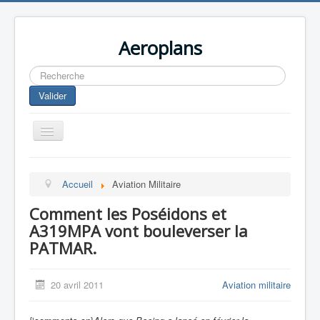
Aeroplans
Rechercher
Valider
Toggle
Navigation
Home
Accueil
Aviation Militaire
Aviation Commerciale
Comment les Poséidons et
Aviation d'Affaire
A319MPA vont bouleverser la
Aviation Militaire
PATMAR.
Europespace
20 avril 2011
Aviation militaire
Drones