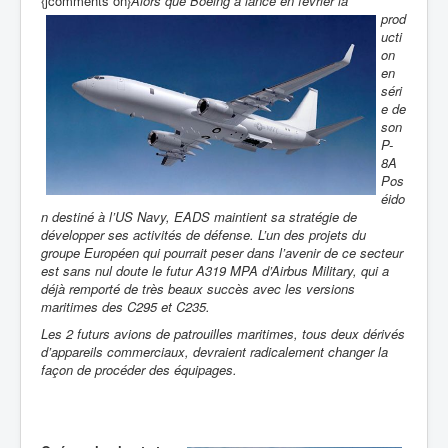
{jcomments on}
Alors que Boeing a lancé en février la
prod
ucti
on
en
séri
e de
son
P-
8A
Pos
éido
n destiné à l’US Navy, EADS maintient sa stratégie de
développer ses activités de défense. L’un des projets du
groupe Européen qui pourrait peser dans l’avenir de ce secteur
est sans nul doute le futur A319 MPA d’Airbus Military, qui a
déjà remporté de très beaux succès
avec les versions
maritimes des C295 et C235.
Les 2 futurs avions de patrouilles maritimes, tous deux dérivés
d’appareils commerciaux, devraient radicalement changer la
façon de procéder des équipages.