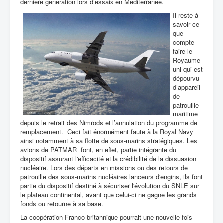
dernière génération lors d’essais en Méditerranée.
Il reste à
savoir ce
que
compte
faire le
Royaume
uni qui est
dépourvu
d’appareil
de
patrouille
maritime
depuis le retrait des Nimrods et l’annulation du programme de
remplacement. Ceci fait énormément faute à la Royal Navy
ainsi notamment à sa flotte de sous-marins stratégiques. Les
avions de PATMAR font, en effet, partie intégrante du
dispositif assurant l'efficacité et la crédibilité de la dissuasion
nucléaire. Lors des départs en missions ou des retours de
patrouille des sous-marins nucléaires lanceurs d'engins, ils font
partie du dispositif destiné à sécuriser l'évolution du SNLE sur
le plateau continental, avant que celui-ci ne gagne les grands
fonds ou retourne à sa base.
La coopération Franco-britannique pourrait une nouvelle fois