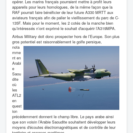
opérer. Les marins français pourraient mettre à profit leurs
appareils pour leurs homologues, de la même façon que la
RAF pourrait faire bénéficier de leur future A330 MRTT aux
aviateurs français afin de palier le vieillissement du parc de C-
135F. Mais pour le moment, les 2 cotés de la manche bien
qu’intéressés n’ont exprimé le souhait d'acquérir l’A319MPA.
Airbus Military doit donc prospecter hors de l’Europe. Son plus
gros potentiel est raisonnablement le golfe persique,
nota
mme
nt en
Arabi
e
Saou
dite
où
les
ATL2
en
quest
ion
précédemment donnent le champ libre. Le pays arabe ainsi
que son voisin l’Arabie Saoudite souhaitent développer leurs
moyens d'écoutes électromagnétiques et de contrôle de leur
territoire et espaces maritimes.