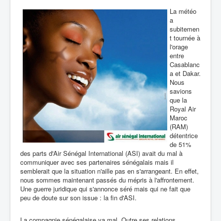
La météo
a
subitemen
t tournée à
l'orage
entre
Casablanc
a et Dakar.
Nous
savions
que la
Royal Air
Maroc
(RAM)
détentrice
de 51%
des parts d'Air Sénégal International (ASI) avait du mal à
communiquer avec ses partenaires sénégalais mais il
semblerait que la situation n'aille pas en s'arrangeant. En effet,
nous sommes maintenant passés du mépris à l'affrontement.
Une guerre juridique qui s'annonce séré mais qui ne fait que
peu de doute sur son issue : la fin d'ASI.
La compagnie sénégalaise va mal. Outre ses relations