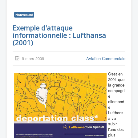
Nouveauté
Exemple d'attaque
informationnelle : Lufthansa
(2001)
9 mars 2009
Aviation Commerciale
C'est en
2001 que
la grande
compagni
e
allemand
e
Lufthans
a va
subir
l'une des
plus