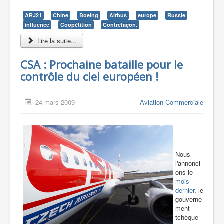
ARJ21
Chine
Boeing
Airbus
europe
Russie
influence
Coopétition
Contrefaçon.
Lire la suite...
CSA : Prochaine bataille pour le
contrôle du ciel européen !
24 mars 2009
Aviation Commerciale
Nous
l'annonci
ons le
mois
dernier
, le
gouverne
ment
tchèque