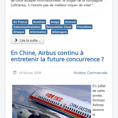
de cette attaque informationnelle, le slogan de la compagnie : "
Lufthansa, il n'existe pas de meilleur moyen de voler ".
Air France
Austrian
Image
Internet
Cybermanifestation
Deportation Class
Frontières
Attaque
Information
Allemagne
Lire la suite...
En Chine, Airbus continu à
entretenir la future concurrence ?
18 février 2009
Aviation Commerciale
En juillet
de cette
année,
Sichuan
Airlines
recevra
le