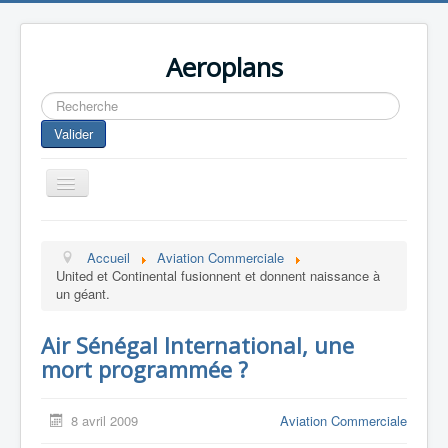
Aeroplans
Rechercher
Valider
Toggle
Navigation
Home
Accueil
Aviation Commerciale
Aviation Commerciale
United et Continental fusionnent et donnent naissance à
un géant.
Aviation d'Affaire
Aviation Militaire
Air Sénégal International, une
mort programmée ?
Europespace
Drones
8 avril 2009
Aviation Commerciale