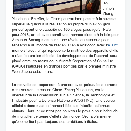
ien
chinois
Zhang
Yunchuan. En effet, la Chine pourrait bien passer à la vitesse
supérieure quand à la réalisation en propre d'un avion gros
porteur ayant une capacité de 150 sièges passagers. Paré
pour 2016, un tel avion serait une menace directe à la fois pour
Airbus et Boeing mais aussi une révolution attendue pour
l'ensemble du monde de l'aérien. Rien à voir donc avec l'
ARJ21
même si c'est lui qui représente la maitrise des appareils civils
à réaction par les chinois. Le développement de l'appareil sera
placé entre les mains de la Aircraft Corporation of China Ltd.
(CACC) inaugurée en grandes pompes par le premier ministre
Wen Jiabao début mars.
La nouvelle est cependant à prendre avec précautions comme
c'est souvent le cas en Chine. Zhang Yunchuan, est le
directeur de la Commission sur la Science, la Technologie et
l'Industrie pour la Défense Nationale (COSTIND). Une source
officielle donc mais intimement liée aux intérêts nationaux
chinois. Hors, et ce n'est pas nouveau le pays a pour habitude
de multiplier ce genre d'effets d'annonce. Ceci alors même
qu'elle ne tient pas toujours ses ambitions initiales.