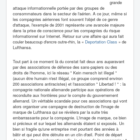
grande
attaque informationnelle portée par des groupes de
consommateurs dans le secteur de l'aérien. A ce jour, même si
les compagnies aériennes font souvent l'objet de ce genre
d'attaque, l'exemple de 2001 représente une avancée majeure
dans la prise de conscience pour les compagnies du risque
informationnel sur Internet. Retour sur une affaire qui aura fait
couler beaucoup d'encre outre-rhin, la «
Deportation Class
» de
Lufthansa.
Tout part à ce moment là du constat fait deux ans auparavant
par des associations de défense des sans-papiers ou des
droits de l'homme, ici le réseau " Kein mensch ist illegal "
(aucun être humain n'est illégal, ce groupe comprend environ
200 associations antiracistes) et l'association " Libertad ! " : la
compagnie nationale allemande participe aux opérations de
reconduite aux frontières pour le compte du gouvernement
allemand. Un véritable scandale pour ces associations qui vont
alors organiser une campagne de destruction de l'image de
marque de Lufthansa qui se révèlera par la suite très
embarrassante pour la compagnie. L'image de marque, ce bien
si précieux et sur lequel les allemands étaient si exposés. Un
bien si fragile qu'une entreprise met pourtant des années à
bâtir et qui peut être détruite en un clin d'œil. Point de départ