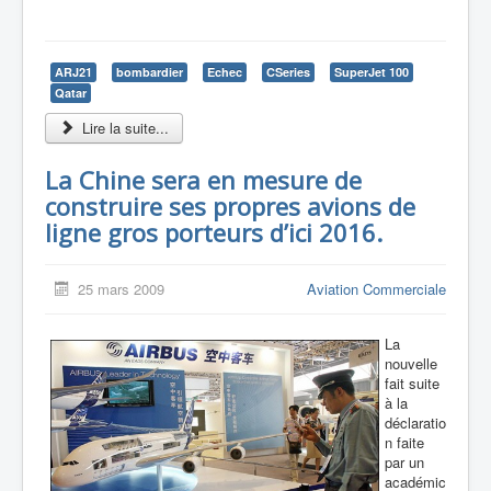
ARJ21
bombardier
Echec
CSeries
SuperJet 100
Qatar
Lire la suite...
La Chine sera en mesure de
construire ses propres avions de
ligne gros porteurs d’ici 2016.
25 mars 2009
Aviation Commerciale
La
nouvelle
fait suite
à la
déclaratio
n faite
par un
académic