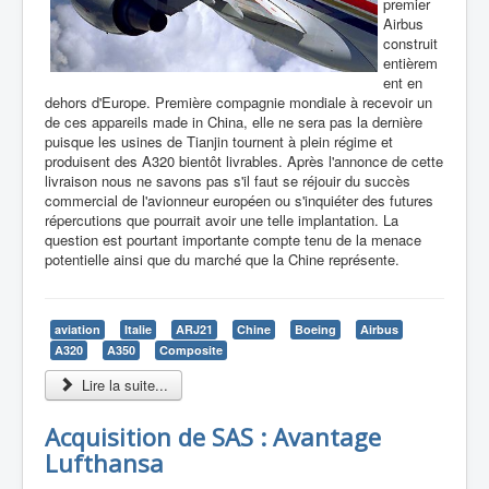
premier
Airbus
construit
entièrem
ent en
dehors d'Europe. Première compagnie mondiale à recevoir un
de ces appareils made in China, elle ne sera pas la dernière
puisque les usines de Tianjin tournent à plein régime et
produisent des A320 bientôt livrables. Après l'annonce de cette
livraison nous ne savons pas s'il faut se réjouir du succès
commercial de l'avionneur européen ou s'inquiéter des futures
répercutions que pourrait avoir une telle implantation. La
question est pourtant importante compte tenu de la menace
potentielle ainsi que du marché que la Chine représente.
aviation
Italie
ARJ21
Chine
Boeing
Airbus
A320
A350
Composite
Lire la suite...
Acquisition de SAS : Avantage
Lufthansa