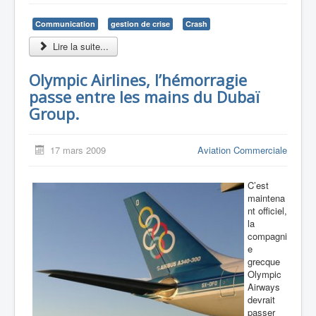
Communication
gestion de crise
Crash
Lire la suite...
Olympic Airlines, l’hémorragie
passe entre les mains du Dubaï
Group.
17 mars 2009
Aviation Commerciale
C’est
maintena
nt officiel,
la
compagni
e
grecque
Olympic
Airways
devrait
passer