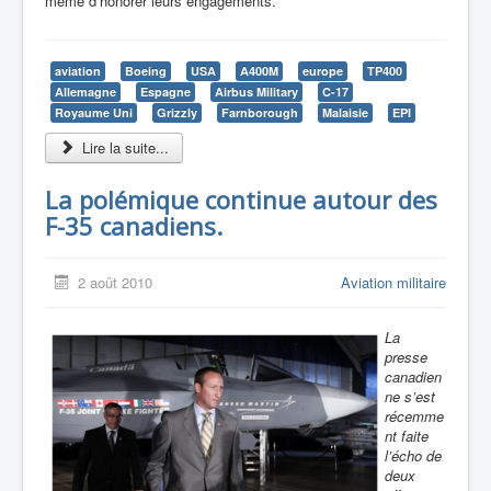
même d’honorer leurs engagements.
aviation
Boeing
USA
A400M
europe
TP400
Allemagne
Espagne
Airbus Military
C-17
Royaume Uni
Grizzly
Farnborough
Malaisie
EPI
Lire la suite...
La polémique continue autour des
F-35 canadiens.
2 août 2010
Aviation militaire
La
presse
canadien
ne s’est
récemme
nt faite
l’écho de
deux