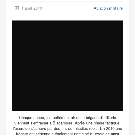
1 août 2010
Aviation militaire
Chaque année, les unités sol-air de la brigade d'artillerie
viennent s'entrainer à Biscarosse. Après une phase tactique,
l'exercice s'achève par des tirs de missiles réels. En 2010 une
frégate antiaérienne a également participé à l'exercice ainsi