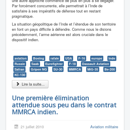
une autre approche commence de plus en plus à se dégager.
Par forcément concurrente, elle permettrait à l’Inde de
satisfaire à ses impératifs de défense tout en restant
pragmatique.
La situation géopolitique de l’Inde et l’étendue de son territoire
en font un pays difficile à défendre. Comme nous le disions
précédemment, l’arme aérienne est alors cruciale dans le
dispositif indien.
aviation
Boeing
rafale
USA
F-16
europe
Inde
Russie
Saab
Eurofighter
F-18
Dassault Aviation
Safran
Gripen NG
SU-30
MMRCA
MiG-35
Be-200
KC-130
Lire la suite...
Une première élimination
attendue sous peu dans le contrat
MMRCA indien.
21 juillet 2010
Aviation militaire