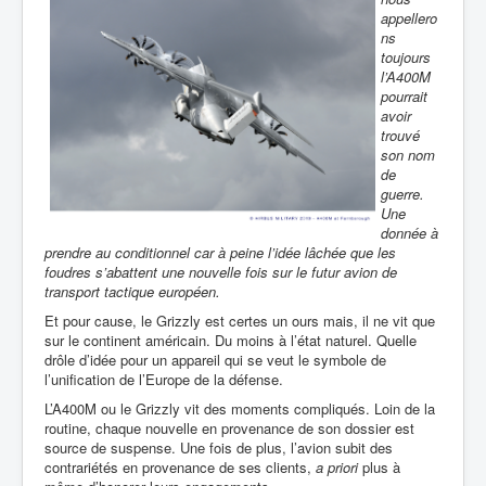
appellero
ns
toujours
l’A400M
pourrait
avoir
trouvé
son nom
de
guerre.
Une
donnée à
prendre au conditionnel car à peine l’idée lâchée que les
foudres s’abattent une nouvelle fois sur le futur avion de
transport tactique européen.
Et pour cause, le Grizzly est certes un ours mais, il ne vit que
sur le continent américain. Du moins à l’état naturel. Quelle
drôle d’idée pour un appareil qui se veut le symbole de
l’unification de l’Europe de la défense.
L’A400M ou le Grizzly vit des moments compliqués. Loin de la
routine, chaque nouvelle en provenance de son dossier est
source de suspense. Une fois de plus, l’avion subit des
contrariétés en provenance de ses clients,
a priori
plus à