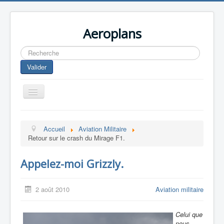
Aeroplans
Rechercher
Valider
Toggle
Navigation
Home
Accueil
Aviation Militaire
Aviation Commerciale
Retour sur le crash du Mirage F1.
Aviation d'Affaire
Appelez-moi Grizzly.
Aviation Militaire
Europespace
2 août 2010
Aviation militaire
Drones
Celui que
nous