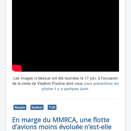
Les images ci-dessus ont été tournées le 17 juin, à l'occasion
de la visite de Vladimir Poutine dont nous
vous présentions les
photos il y a quelques jours.
Russie
Sukhoi
T-50
En marge du MMRCA, une flotte
d’avions moins évoluée n’est-elle