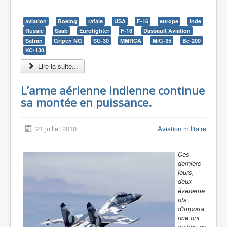
aviation
Boeing
rafale
USA
F-16
europe
Inde
Russie
Saab
Eurofighter
F-18
Dassault Aviation
Safran
Gripen NG
SU-30
MMRCA
MiG-35
Be-200
KC-130
Lire la suite...
L’arme aérienne indienne continue
sa montée en puissance.
21 juillet 2010
Aviation militaire
Ces
derniers
jours,
deux
évèneme
nts
d'importa
nce ont
eu lieu en