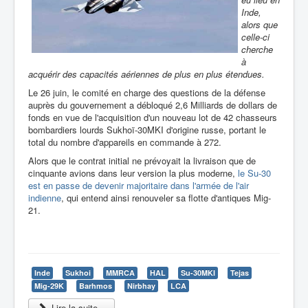
Inde,
alors que
celle-ci
cherche
à
acquérir des capacités aériennes de plus en plus étendues.
Le 26 juin, le comité en charge des questions de la défense
auprès du gouvernement a débloqué 2,6 Milliards de dollars de
fonds en vue de l'acquisition d'un nouveau lot de 42 chasseurs
bombardiers lourds Sukhoï-30MKI d'origine russe, portant le
total du nombre d'appareils en commande à 272.
Alors que le contrat initial ne prévoyait la livraison que de
cinquante avions dans leur version la plus moderne,
le Su-30
est en passe de devenir majoritaire dans l'armée de l'air
indienne
, qui entend ainsi renouveler sa flotte d'antiques Mig-
21.
Inde
Sukhoi
MMRCA
HAL
Su-30MKI
Tejas
Mig-29K
Barhmos
Nirbhay
LCA
Lire la suite...