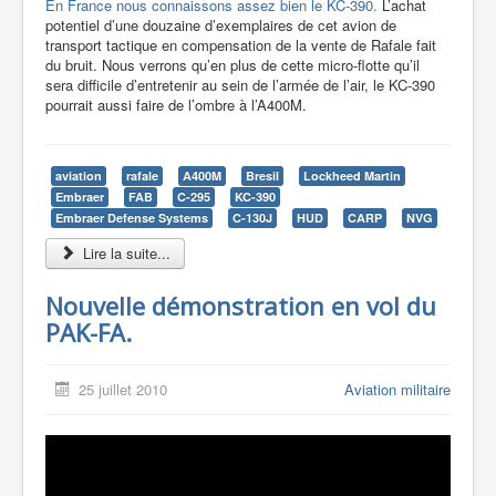
En France nous connaissons assez bien le KC-390.
L’achat
potentiel d’une douzaine d’exemplaires de cet avion de
transport tactique en compensation de la vente de Rafale fait
du bruit. Nous verrons qu’en plus de cette micro-flotte qu’il
sera difficile d’entretenir au sein de l’armée de l’air, le KC-390
pourrait aussi faire de l’ombre à l’A400M.
aviation
rafale
A400M
Bresil
Lockheed Martin
Embraer
FAB
C-295
KC-390
Embraer Defense Systems
C-130J
HUD
CARP
NVG
Lire la suite...
Nouvelle démonstration en vol du
PAK-FA.
25 juillet 2010
Aviation militaire