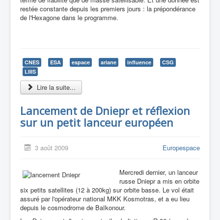
restée constante depuis les premiers jours : la prépondérance
de l'Hexagone dans le programme.
CNES
ESA
espace
ariane
influence
CSG
LIIIS
Lire la suite...
Lancement de Dniepr et réflexion
sur un petit lanceur européen
3 août 2009
Europespace
Mercredi dernier, un lanceur
russe Dniepr a mis en orbite
six petits satellites (12 à 200kg) sur orbite basse. Le vol était
assuré par l'opérateur national MKK Kosmotras, et a eu lieu
depuis le cosmodrome de Baïkonour.