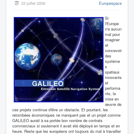
23 juillet 2009
Europespace
Si
l'Europe
n'a aucun
mal pour
imaginer
et
concevoir
des
système
s
spatiaux
innovants
et
performa
nts, la
mise en
œuvre de
ces projets continue d'être un obstacle. Et pourtant, les
retombées économiques ne manquent pas et un projet comme
GALILEO aurait à sa portée bon nombre de contrats
commerciaux si seulement il avait été déployé en temps et en
heure. Reste que les européens ont toujours du mal à travailler