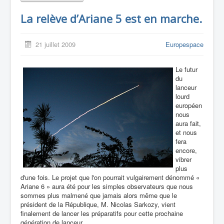
La relève d’Ariane 5 est en marche.
21 juillet 2009
Europespace
Le futur
du
lanceur
lourd
européen
nous
aura fait,
et nous
fera
encore,
vibrer
plus
d'une fois. Le projet que l'on pourrait vulgairement dénommé «
Ariane 6 » aura été pour les simples observateurs que nous
sommes plus malmené que jamais alors même que le
président de la République, M. Nicolas Sarkozy, vient
finalement de lancer les préparatifs pour cette prochaine
génération de lanceur.