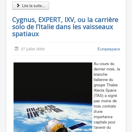
Lire la suite...
Cygnus, EXPERT, IXV, ou la carrière
solo de l’Italie dans les vaisseaux
spatiaux
27 juillet 2009
Europespace
Au cours du
dernier mois, la
branche
italienne du
groupe Thales
Alenia Space
(TAS) a signé
pas moins de
trois contrats
d'une
importance
capitale pour
l'avenir du