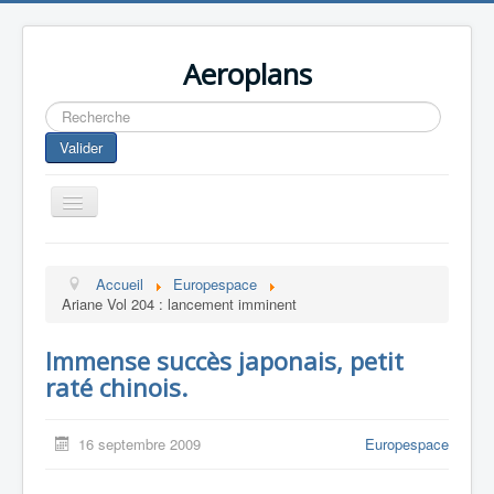
Aeroplans
Rechercher
Valider
Toggle
Navigation
Home
Accueil
Europespace
Aviation Commerciale
Ariane Vol 204 : lancement imminent
Aviation d'Affaire
Immense succès japonais, petit
Aviation Militaire
raté chinois.
Europespace
Drones
16 septembre 2009
Europespace