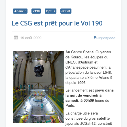
Ariane 5
V190
Optus
JCSat
Le CSG est prêt pour le Vol 190
19 août 2009
Europespace
Au Centre Spatial Guyanais
de Kourou, les équipes du
CNES, d'Astrium et
d'Arianespace peaufinent la
préparation du lanceur L548,
la quarante-sixième Ariane 5
depuis 1996.
Le lancement est prévu
dans
la nuit de vendredi à
samedi, à 00h09
heure de
Paris.
La charge utile sera
constituée du gros satellite
japonais JCSat-12, construit