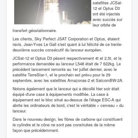
satellites JCSat-
12 et Optus D3
ont été injectés
avec succès sur
leur orbite de
transfert géostationnaire.
Les clients, Sky Perfect JSAT Corporation et Optus, étaient
ravis. Jean-Yves Le Gall s'est quant à lui félicité de ce trente-
deuxième succès consécutif du lanceur européen.
JCSat-12 et Optus D3 pèsent respectivement 4t et 2,5t, et la
performance demandée au lanceur L548 était de 7 622kg. Le
précédent lancement remonte au 1er juillet dernier, avec le
satellite TerreStar-1, et le prochain est prévu pour le 29
septembre, avec les satellites Amazonas-2 et SatcomBW-2A.
Notons également que le lanceur qui a décollé hier soir était
équipé d'une case à équipements modifiée. La case à
équipement est le bloc situé au-dessus de l'étage ESC-A qui
abrite les ordinateurs de bord, c'est le véritable « cerveau » du
lanceur.
Dans le nouveau design, les fibres de carbone qui constituent
le cylindre et le cône ne sont pas construites de la même
façon que précédemment.