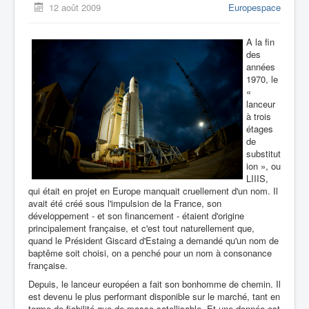
12 août 2009
Europespace
A la fin
des
années
1970, le
«
lanceur
à trois
étages
de
substitut
ion », ou
LIIIS,
qui était en projet en Europe manquait cruellement d'un nom. Il
avait été créé sous l'impulsion de la France, son
développement - et son financement - étaient d'origine
principalement française, et c'est tout naturellement que,
quand le Président Giscard d'Estaing a demandé qu'un nom de
baptême soit choisi, on a penché pour un nom à consonance
française.
Depuis, le lanceur européen a fait son bonhomme de chemin. Il
est devenu le plus performant disponible sur le marché, tant en
terme de fiabilité que de masse satellisable. Et une donnée est