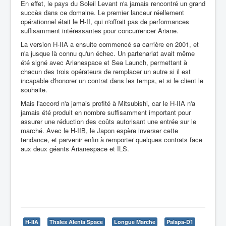
En effet, le pays du Soleil Levant n'a jamais rencontré un grand
succès dans ce domaine. Le premier lanceur réellement
opérationnel était le H-II, qui n'offrait pas de performances
suffisamment intéressantes pour concurrencer Ariane.
La version H-IIA a ensuite commencé sa carrière en 2001, et
n'a jusque là connu qu'un échec. Un partenariat avait même
été signé avec Arianespace et Sea Launch, permettant à
chacun des trois opérateurs de remplacer un autre si il est
incapable d'honorer un contrat dans les temps, et si le client le
souhaite.
Mais l'accord n'a jamais profité à Mitsubishi, car le H-IIA n'a
jamais été produit en nombre suffisamment important pour
assurer une réduction des coûts autorisant une entrée sur le
marché. Avec le H-IIB, le Japon espère inverser cette
tendance, et parvenir enfin à remporter quelques contrats face
aux deux géants Arianespace et ILS.
H-IIA
Thales Alenia Space
Longue Marche
Palapa-D1