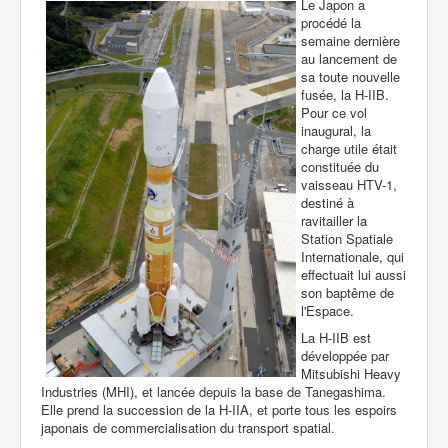
Le Japon a
procédé la
semaine dernière
au lancement de
sa toute nouvelle
fusée, la H-IIB.
Pour ce vol
inaugural, la
charge utile était
constituée du
vaisseau HTV-1,
destiné à
ravitailler la
Station Spatiale
Internationale, qui
effectuait lui aussi
son baptême de
l'Espace.
La H-IIB est
développée par
Mitsubishi Heavy
Industries (MHI), et lancée depuis la base de Tanegashima.
Elle prend la succession de la H-IIA, et porte tous les espoirs
japonais de commercialisation du transport spatial.