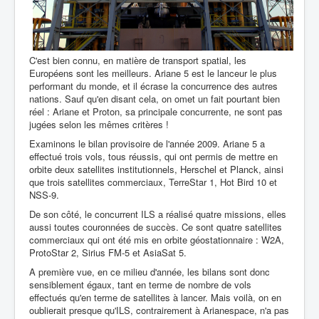
C'est bien connu, en matière de transport spatial, les
Européens sont les meilleurs. Ariane 5 est le lanceur le plus
performant du monde, et il écrase la concurrence des autres
nations. Sauf qu'en disant cela, on omet un fait pourtant bien
réel : Ariane et Proton, sa principale concurrente, ne sont pas
jugées selon les mêmes critères !
Examinons le bilan provisoire de l'année 2009. Ariane 5 a
effectué trois vols, tous réussis, qui ont permis de mettre en
orbite deux satellites institutionnels, Herschel et Planck, ainsi
que trois satellites commerciaux, TerreStar 1, Hot Bird 10 et
NSS-9.
De son côté, le concurrent ILS a réalisé quatre missions, elles
aussi toutes couronnées de succès. Ce sont quatre satellites
commerciaux qui ont été mis en orbite géostationnaire : W2A,
ProtoStar 2, Sirius FM-5 et AsiaSat 5.
A première vue, en ce milieu d'année, les bilans sont donc
sensiblement égaux, tant en terme de nombre de vols
effectués qu'en terme de satellites à lancer. Mais voilà, on en
oublierait presque qu'ILS, contrairement à Arianespace, n'a pas