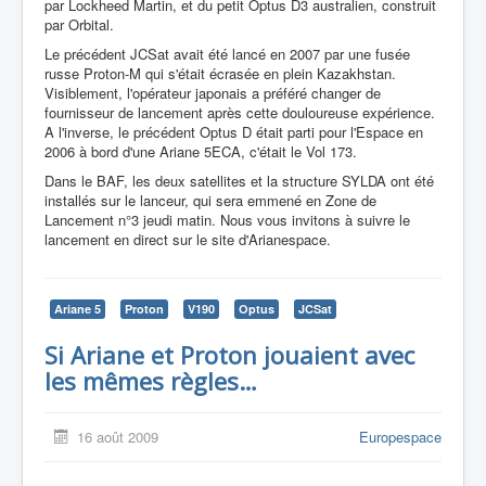
par Lockheed Martin, et du petit Optus D3 australien, construit
par Orbital.
Le précédent JCSat avait été lancé en 2007 par une fusée
russe Proton-M qui s'était écrasée en plein Kazakhstan.
Visiblement, l'opérateur japonais a préféré changer de
fournisseur de lancement après cette douloureuse expérience.
A l'inverse, le précédent Optus D était parti pour l'Espace en
2006 à bord d'une Ariane 5ECA, c'était le Vol 173.
Dans le BAF, les deux satellites et la structure SYLDA ont été
installés sur le lanceur, qui sera emmené en Zone de
Lancement n°3 jeudi matin. Nous vous invitons à suivre le
lancement en direct sur le site d'Arianespace.
Ariane 5
Proton
V190
Optus
JCSat
Si Ariane et Proton jouaient avec
les mêmes règles…
16 août 2009
Europespace