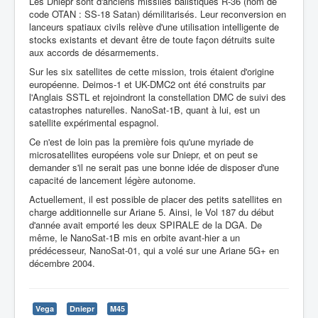
Les Dniepr sont d'anciens missiles balistiques R-36 (nom de
code OTAN : SS-18 Satan) démilitarisés. Leur reconversion en
lanceurs spatiaux civils relève d'une utilisation intelligente de
stocks existants et devant être de toute façon détruits suite
aux accords de désarmements.
Sur les six satellites de cette mission, trois étaient d'origine
européenne. Deimos-1 et UK-DMC2 ont été construits par
l'Anglais SSTL et rejoindront la constellation DMC de suivi des
catastrophes naturelles. NanoSat-1B, quant à lui, est un
satellite expérimental espagnol.
Ce n'est de loin pas la première fois qu'une myriade de
microsatellites européens vole sur Dniepr, et on peut se
demander s'il ne serait pas une bonne idée de disposer d'une
capacité de lancement légère autonome.
Actuellement, il est possible de placer des petits satellites en
charge additionnelle sur Ariane 5. Ainsi, le Vol 187 du début
d'année avait emporté les deux SPIRALE de la DGA. De
même, le NanoSat-1B mis en orbite avant-hier a un
prédécesseur, NanoSat-01, qui a volé sur une Ariane 5G+ en
décembre 2004.
Vega
Dniepr
M45