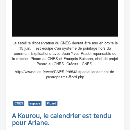
Le satellite d'observation du CNES devrait être mis en orbite le
15 juin. Il est équipé d'un système de pointage hors du
commun. Explications avec Jean-Yves Prado, reponsable de
la mission Picard au CNES et François Buisson, chef de projet
Picard au CNES. Crédits : CNES.
http://www.cnes.fr/web/CNES-fr/8543-special-lancement-de-
picardprisma-ffiord.php
CNES
espace
Picard
A Kourou, le calendrier est tendu
pour Ariane.