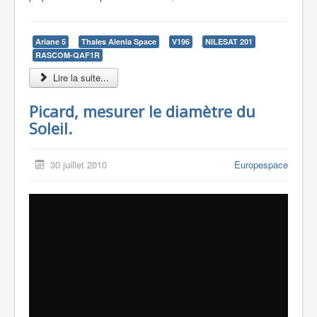
Ariane 5
Thales Alenia Space
V196
NILESAT 201
RASCOM-QAF1R
Lire la suite...
Picard, mesurer le diamètre du
Soleil.
30 juillet 2010
Europespace