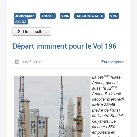
arianespace
Ariane 5
V196
RASCOM-QAF1R
V197
SYLDA
Lire la suite...
Départ imminent pour le Vol 196
3 août 2010
Europespace
ème
La 196
fusée
Ariane, qui est
ème
aussi la 52
Ariane 5, devrait
décoller
mercredi
soir à 22h45
(heure de Paris)
du Centre Spatial
Guyanais. Le
lanceur L554
emportera en