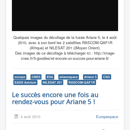
Quelques images du décollage de la fusée Ariane 5, le 4 août
2010, avec à son bord les 2 satellites RASCOM-QAF1R
(Afrique) et NILESAT 201 ((Moyen Orient).
Des images de ce décollage à télécharger ici : http://image-
cnes.fr/5-goodies/et-encore-un-succes-pour-ariane-5/
europe
CNES
ESA
arianespace
Ariane 5
CSG
EADS Astrium
NILESAT 201
RASCOM-QAF1R
Le succès encore une fois au
rendez-vous pour Ariane 5 !
4 août 2010
Europespace