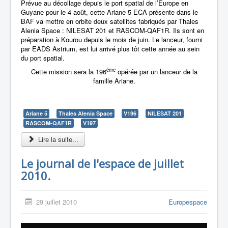
Prévue au décollage depuis le port spatial de l’Europe en
Guyane pour le 4 août, cette Ariane 5 ECA présente dans le
BAF va mettre en orbite deux satellites fabriqués par Thales
Alenia Space : NILESAT 201 et RASCOM-QAF1R. Ils sont en
préparation à Kourou depuis le mois de juin. Le lanceur, fourni
par EADS Astrium, est lui arrivé plus tôt cette année au sein
du port spatial.
ème
Cette mission sera la 196
opérée par un lanceur de la
famille Ariane.
Ariane 5
Thales Alenia Space
V196
NILESAT 201
RASCOM-QAF1R
V197
Lire la suite...
Le journal de l'espace de juillet
2010.
29 juillet 2010
Europespace