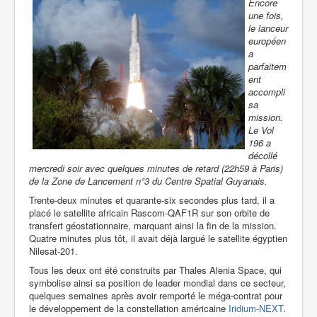
Encore
une fois,
le lanceur
européen
a
parfaitem
ent
accompli
sa
mission.
Le Vol
196 a
décollé
mercredi soir avec quelques minutes de retard (22h59 à Paris)
de la Zone de Lancement n°3 du Centre Spatial Guyanais.
Trente-deux minutes et quarante-six secondes plus tard, il a
placé le satellite africain Rascom-QAF1R sur son orbite de
transfert géostationnaire, marquant ainsi la fin de la mission.
Quatre minutes plus tôt, il avait déjà largué le satellite égyptien
Nilesat-201.
Tous les deux ont été construits par Thales Alenia Space, qui
symbolise ainsi sa position de leader mondial dans ce secteur,
quelques semaines après avoir remporté le méga-contrat pour
le développement de la constellation américaine
Iridium-NEXT
.