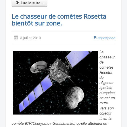
Lire la suite...
Le chasseur de comètes Rosetta
bientôt sur zone.
3 juillet 2010
Europespace
Le
chasseur
de
comètes
Rosetta
de
l'Agence
spatiale
européen
ne est en
route
vers son
objectif
final, la
comète 67P/Churyumov-Gerasimenko, qu'elle atteindra en