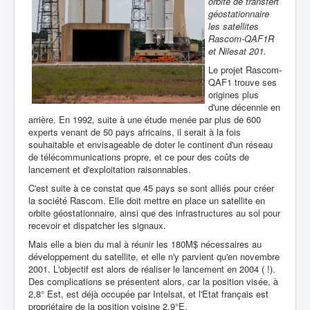
orbite de transfert
géostationnaire
les satellites
Rascom-QAF1R
et Nilesat 201.
Le projet Rascom-
QAF1 trouve ses
origines plus
d'une décennie en
arrière. En 1992, suite à une étude menée par plus de 600
experts venant de 50 pays africains, il serait à la fois
souhaitable et envisageable de doter le continent d'un réseau
de télécommunications propre, et ce pour des coûts de
lancement et d'exploitation raisonnables.
C'est suite à ce constat que 45 pays se sont alliés pour créer
la société Rascom. Elle doit mettre en place un satellite en
orbite géostationnaire, ainsi que des infrastructures au sol pour
recevoir et dispatcher les signaux.
Mais elle a bien du mal à réunir les 180M$ nécessaires au
développement du satellite, et elle n'y parvient qu'en novembre
2001. L'objectif est alors de réaliser le lancement en 2004 ( !).
Des complications se présentent alors, car la position visée, à
2,8° Est, est déjà occupée par Intelsat, et l'Etat français est
propriétaire de la position voisine 2,9°E.