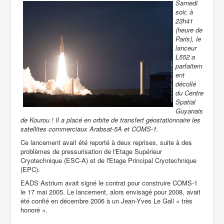
Samedi
soir, à
23h41
(heure de
Paris), le
lanceur
L552 a
parfaitem
ent
décollé
du Centre
Spatial
Guyanais
de Kourou ! Il a placé en orbite de transfert géostationnaire les
satellites commerciaux Arabsat-5A et COMS-1.
Ce lancement avait été reporté à deux reprises, suite à des
problèmes de pressurisation de l'Etage Supérieur
Cryotechnique (ESC-A) et de l'Etage Principal Cryotechnique
(EPC).
EADS Astrium avait signé le contrat pour construire COMS-1
le 17 mai 2005. Le lancement, alors envisagé pour 2008, avait
été confié en décembre 2006 à un Jean-Yves Le Gall « très
honoré ».