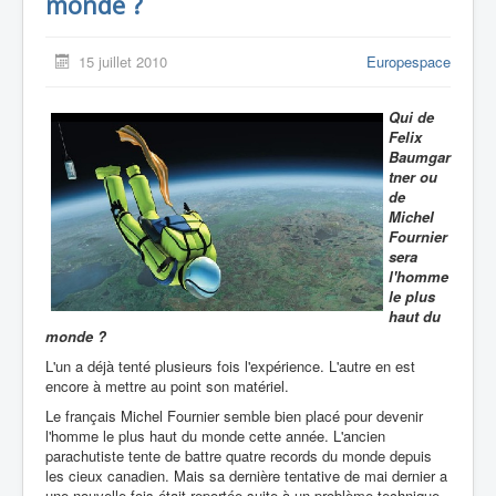
monde ?
15 juillet 2010
Europespace
Qui de
Felix
Baumgar
tner ou
de
Michel
Fournier
sera
l'homme
le plus
haut du
monde ?
L'un a déjà tenté plusieurs fois l'expérience. L'autre en est
encore à mettre au point son matériel.
Le français Michel Fournier semble bien placé pour devenir
l'homme le plus haut du monde cette année. L'ancien
parachutiste tente de battre quatre records du monde depuis
les cieux canadien. Mais sa dernière tentative de mai dernier a
une nouvelle fois était reportée suite à un problème technique.