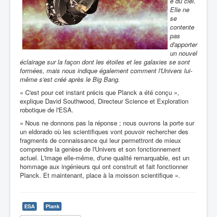
e du ciel.
Elle ne
se
contente
pas
d'apporter
un nouvel
éclairage sur la façon dont les étoiles et les galaxies se sont
formées, mais nous indique également comment l'Univers lui-
même s'est créé après le Big Bang.
« C'est pour cet instant précis que Planck a été conçu »,
explique David Southwood, Directeur Science et Exploration
robotique de l'ESA.
« Nous ne donnons pas la réponse ; nous ouvrons la porte sur
un eldorado où les scientifiques vont pouvoir rechercher des
fragments de connaissance qui leur permettront de mieux
comprendre la genèse de l'Univers et son fonctionnement
actuel. L'image elle-même, d'une qualité remarquable, est un
hommage aux ingénieurs qui ont construit et fait fonctionner
Planck. Et maintenant, place à la moisson scientifique ».
ESA
Plank