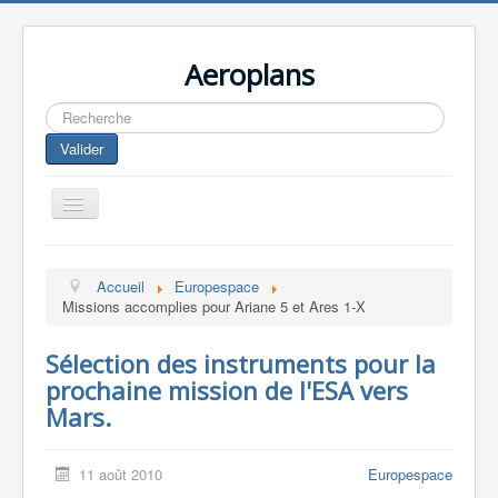
Aeroplans
Rechercher
Valider
Toggle
Navigation
Home
Accueil
Europespace
Aviation Commerciale
Missions accomplies pour Ariane 5 et Ares 1-X
Aviation d'Affaire
Sélection des instruments pour la
Aviation Militaire
prochaine mission de l'ESA vers
Europespace
Mars.
Drones
11 août 2010
Europespace