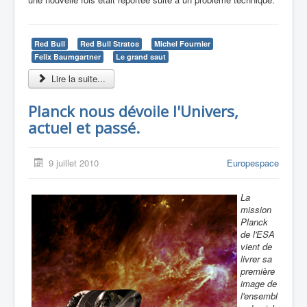
Red Bull
Red Bull Stratos
Michel Fournier
Felix Baumgartner
Le grand saut
Lire la suite...
Planck nous dévoile l'Univers,
actuel et passé.
9 juillet 2010
Europespace
La
mission
Planck
de l'ESA
vient de
livrer sa
première
image de
l'ensembl