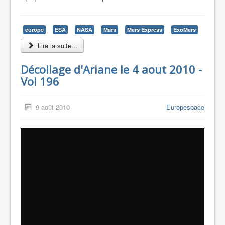
europe
ESA
NASA
Mars
Mars Express
ExoMars
Lire la suite...
Décollage d'Ariane le 4 aout 2010 -
Vol 196
9 août 2010
Europespace