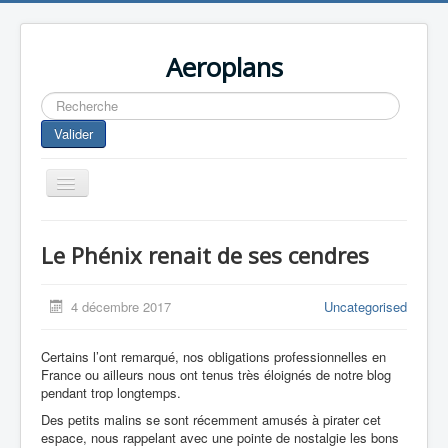
Aeroplans
Rechercher
Valider
Toggle
Navigation
Home
Le Phénix renait de ses cendres
Aviation Commerciale
Aviation d'Affaire
4 décembre 2017
Uncategorised
Aviation Militaire
Certains l’ont remarqué, nos obligations professionnelles en
Europespace
France ou ailleurs nous ont tenus très éloignés de notre blog
pendant trop longtemps.
Drones
Des petits malins se sont récemment amusés à pirater cet
espace, nous rappelant avec une pointe de nostalgie les bons