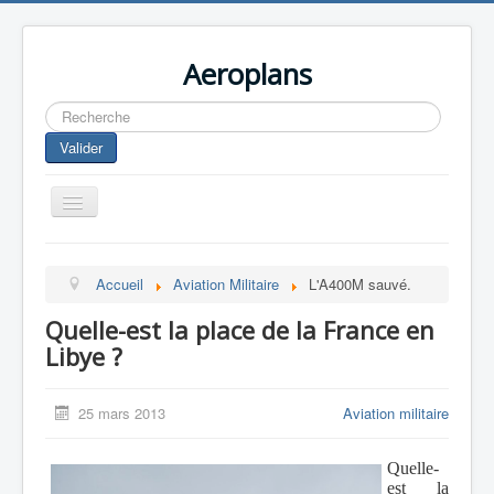
Aeroplans
Rechercher
Valider
Toggle
Navigation
Home
Accueil
Aviation Militaire
L'A400M sauvé.
Aviation Commerciale
Quelle-est la place de la France en
Aviation d'Affaire
Libye ?
Aviation Militaire
Europespace
25 mars 2013
Aviation militaire
Drones
Quelle-
est la