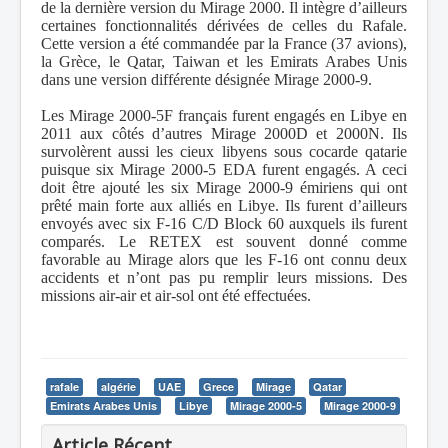
de la dernière version du Mirage 2000. Il intègre d’ailleurs
certaines fonctionnalités dérivées de celles du Rafale.
Cette version a été commandée par la France (37 avions),
la Grèce, le Qatar, Taiwan et les Emirats Arabes Unis
dans une version différente désignée Mirage 2000-9.
Les Mirage 2000-5F français furent engagés en Libye en
2011 aux côtés d’autres Mirage 2000D et 2000N. Ils
survolèrent aussi les cieux libyens sous cocarde qatarie
puisque six Mirage 2000-5 EDA furent engagés. A ceci
doit être ajouté les six Mirage 2000-9 émiriens qui ont
prêté main forte aux alliés en Libye. Ils furent d’ailleurs
envoyés avec six F-16 C/D Block 60 auxquels ils furent
comparés. Le RETEX est souvent donné comme
favorable au Mirage alors que les F-16 ont connu deux
accidents et n’ont pas pu remplir leurs missions. Des
missions air-air et air-sol ont été effectuées.
rafale
algérie
UAE
Grece
Mirage
Qatar
Emirats Arabes Unis
Libye
Mirage 2000-5
Mirage 2000-9
Article Récent