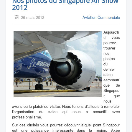
Nos photos du Singapore Air Show
2012
26 mars 2012
Aviation Commerciale
Aujourd'h
ui vous
pourrez
trouver
nos
photos
du
dernier
salon
aéronauti
que de
Singapou
r que
nous
avons eu le plaisir de visiter. Nous tenons d'ailleurs à remercier
l'organisation du salon qui nous a accueilli avec
professionalisme.
Sur ces clichés vous pourrez découvrir à quel point Singapour
est une puissance intéressante dans la région. Axée