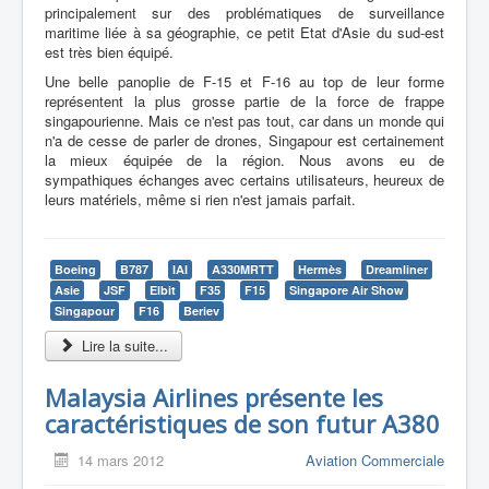
principalement sur des problématiques de surveillance
maritime liée à sa géographie, ce petit Etat d'Asie du sud-est
est très bien équipé.
Une belle panoplie de F-15 et F-16 au top de leur forme
représentent la plus grosse partie de la force de frappe
singapourienne. Mais ce n'est pas tout, car dans un monde qui
n'a de cesse de parler de drones, Singapour est certainement
la mieux équipée de la région. Nous avons eu de
sympathiques échanges avec certains utilisateurs, heureux de
leurs matériels, même si rien n'est jamais parfait.
Boeing
B787
IAI
A330MRTT
Hermès
Dreamliner
Asie
JSF
Elbit
F35
F15
Singapore Air Show
Singapour
F16
Beriev
Lire la suite...
Malaysia Airlines présente les
caractéristiques de son futur A380
14 mars 2012
Aviation Commerciale