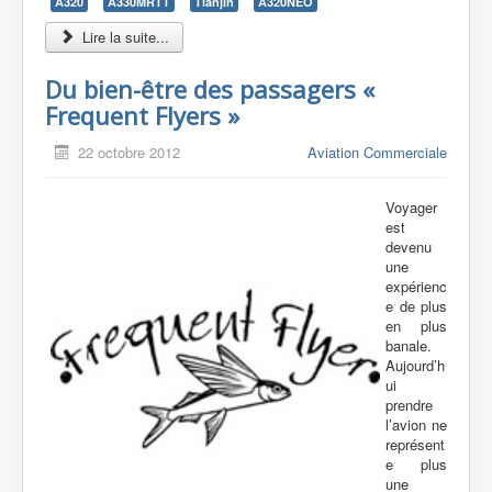
A320
A330MRTT
Tianjin
A320NEO
Lire la suite...
Du bien-être des passagers «
Frequent Flyers »
22 octobre 2012
Aviation Commerciale
Voyager
est
devenu
une
expérienc
e de plus
en plus
banale.
Aujourd’h
ui
prendre
l’avion ne
représent
e plus
une