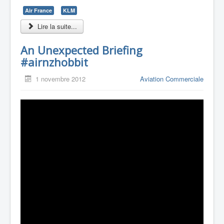
Air France
KLM
Lire la suite...
An Unexpected Briefing
#airnzhobbit
1 novembre 2012
Aviation Commerciale