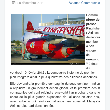
20 décembre 2011
Aviation Commerciale
Commu
niqué de
presse
-
Kingfishe
r Airlines
deviendra
membre
à part
entière
de
one
world
®
à dater
du
vendredi 10 février 2012 ; la compagnie indienne de premier
plan intégrera ainsi la plus qualitative des alliances aériennes.
Elle deviendra la première compagnie du sous-continent indien
à rejoindre un groupement aérien global, et la première des 3
compagnies qui vont rejoindre
one
world l’an prochain, dans le
cadre de la plus grande expansion de l’alliance en cinq ans,
avec airberlin qui rejoindra l’alliance peu après et Malaysia
Airlines plus tard dans l’année.