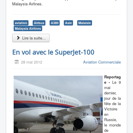
Malaysia Airlines.
aviation
Airbus
A380
Asie
Malaisie
Malaysia Airlines
Lire la suite...
En vol avec le SuperJet-100
28 mai 2012
Aviation Commerciale
Reportag
e -
Le 9
mai
dernier,
jour de la
fête de la
Victoire
en
Russie,
le monde
de