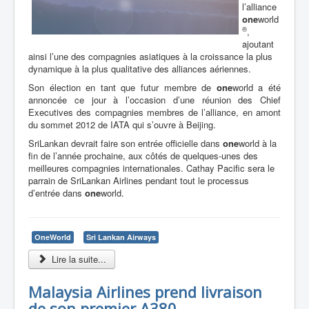
l’alliance
one
world
®
,
ajoutant
ainsi l’une des compagnies asiatiques à la croissance la plus
dynamique à la plus qualitative des alliances aériennes.
Son élection en tant que futur membre de
one
world a été
annoncée ce jour à l’occasion d’une réunion des Chief
Executives des compagnies membres de l’alliance, en amont
du sommet 2012 de IATA qui s’ouvre à Beijing.
SriLankan devrait faire son entrée officielle dans
one
world à la
fin de l’année prochaine, aux côtés de quelques-unes des
meilleures compagnies internationales. Cathay Pacific sera le
parrain de SriLankan Airlines pendant tout le processus
d’entrée dans
one
world.
OneWorld
Sri Lankan Airways
Lire la suite...
Malaysia Airlines prend livraison
de son premier A380