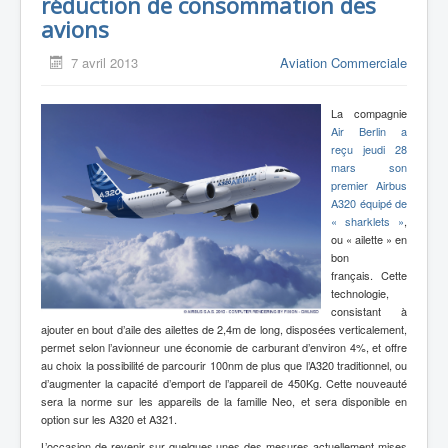
réduction de consommation des
avions
7 avril 2013
Aviation Commerciale
La compagnie
Air Berlin a
reçu jeudi 28
mars son
premier Airbus
A320 équipé de
« sharklets »
,
ou « ailette » en
bon
français.
Cette
technologie,
consistant à
ajouter en bout d’aile des ailettes de 2,4m de long, disposées verticalement,
permet selon l’avionneur une économie de carburant d’environ 4%, et offre
au choix la possibilité de parcourir 100nm de plus que l’A320 traditionnel, ou
d’augmenter la capacité d’emport de l’appareil de 450Kg. Cette nouveauté
sera la norme sur les appareils de la famille Neo, et sera disponible en
option sur les A320 et A321.
L’occasion de revenir sur quelques unes des mesures actuellement mises