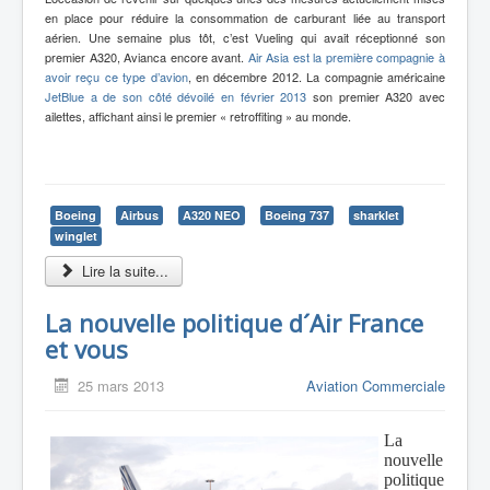
en place pour réduire la consommation de carburant liée au transport
aérien.
Une semaine plus tôt, c’est Vueling qui avait réceptionné son
premier A320, Avianca encore avant.
Air Asia est la première compagnie à
avoir reçu ce type d’avion
, en décembre 2012. La compagnie américaine
JetBlue a de son côté dévoilé en février 2013
son premier A320 avec
ailettes, affichant ainsi le premier « retroffiting » au monde.
Boeing
Airbus
A320 NEO
Boeing 737
sharklet
winglet
Lire la suite...
La nouvelle politique d´Air France
et vous
25 mars 2013
Aviation Commerciale
La
nouvelle
politique