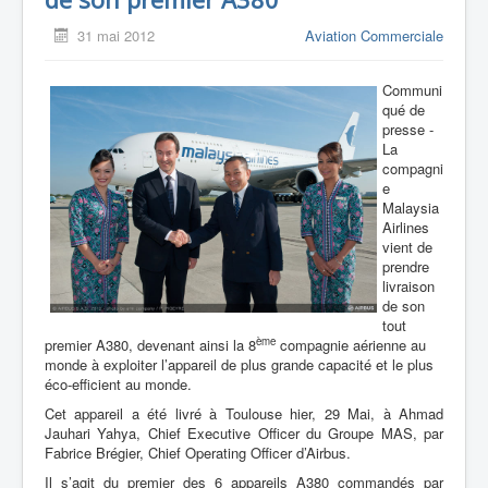
31 mai 2012
Aviation Commerciale
Communi
qué de
presse -
La
compagni
e
Malaysia
Airlines
vient de
prendre
livraison
de son
tout
ème
premier A380, devenant ainsi la 8
compagnie aérienne au
monde à exploiter l’appareil de plus grande capacité et le plus
éco-efficient au monde.
Cet appareil a été livré à Toulouse hier, 29 Mai, à Ahmad
Jauhari Yahya, Chief Executive Officer du Groupe MAS, par
Fabrice Brégier, Chief Operating Officer d’Airbus.
Il s’agit du premier des 6 appareils A380 commandés par