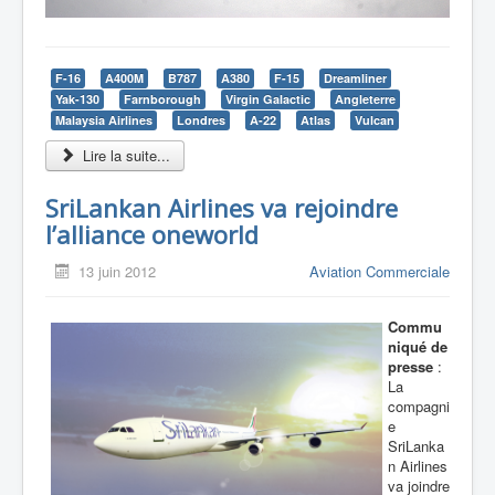
F-16
A400M
B787
A380
F-15
Dreamliner
Yak-130
Farnborough
Virgin Galactic
Angleterre
Malaysia Airlines
Londres
A-22
Atlas
Vulcan
Lire la suite...
SriLankan Airlines va rejoindre
l’alliance oneworld
13 juin 2012
Aviation Commerciale
Commu
niqué de
presse
:
La
compagni
e
SriLanka
n Airlines
va joindre