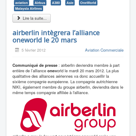
aviation
Airbus
A380
Asie
OneWorld
Malaysia Airlines
Lire la suite...
airberlin intègrera l’alliance
oneworld le 20 mars
5 février 2012
Aviation Commerciale
Communiqué de presse
: airberlin deviendra membre à part
entière de l’alliance
one
world le mardi 20 mars 2012. La plus
qualitative des alliances aériennes va donc accueillir la
sixième compagnie européenne. La compagnie autrichienne
NIKI, également membre du groupe airberlin, deviendra dans le
même temps compagnie affiliée à l'alliance.