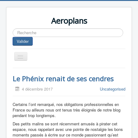
Aeroplans
Rechercher
Valider
Toggle
Navigation
Home
Le Phénix renait de ses cendres
Aviation Commerciale
4 décembre 2017
Uncategorised
Aviation d'Affaire
Aviation Militaire
Certains l’ont remarqué, nos obligations professionnelles en
France ou ailleurs nous ont tenus très éloignés de notre blog
Europespace
pendant trop longtemps.
Des petits malins se sont récemment amusés à pirater cet
Drones
espace, nous rappelant avec une pointe de nostalgie les bons
moments passés à écrire sur ce monde passionnant qu’est