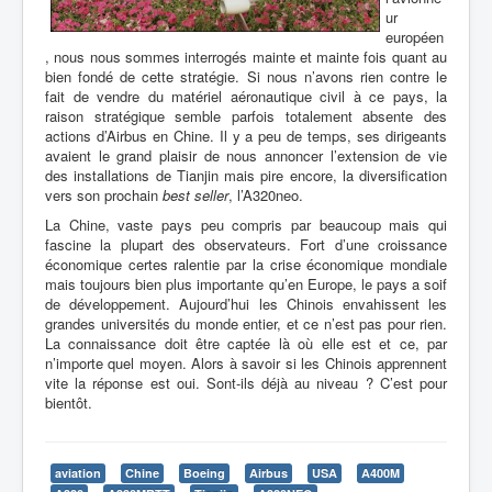
ur
européen
, nous nous sommes interrogés mainte et mainte fois quant au
bien fondé de cette stratégie. Si nous n’avons rien contre le
fait de vendre du matériel aéronautique civil à ce pays, la
raison stratégique semble parfois totalement absente des
actions d’Airbus en Chine. Il y a peu de temps, ses dirigeants
avaient le grand plaisir de nous annoncer l’extension de vie
des installations de Tianjin mais pire encore, la diversification
vers son prochain
best seller
, l’A320neo.
La Chine, vaste pays peu compris par beaucoup mais qui
fascine la plupart des observateurs. Fort d’une croissance
économique certes ralentie par la crise économique mondiale
mais toujours bien plus importante qu’en Europe, le pays a soif
de développement. Aujourd’hui les Chinois envahissent les
grandes universités du monde entier, et ce n’est pas pour rien.
La connaissance doit être captée là où elle est et ce, par
n’importe quel moyen. Alors à savoir si les Chinois apprennent
vite la réponse est oui. Sont-ils déjà au niveau ? C’est pour
bientôt.
aviation
Chine
Boeing
Airbus
USA
A400M