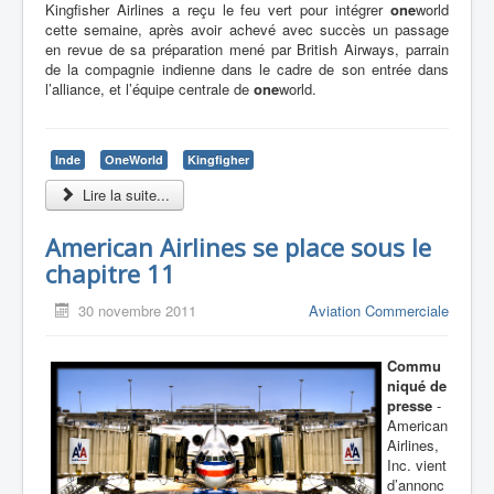
Kingfisher Airlines a reçu le feu vert pour intégrer
one
world
cette semaine, après avoir achevé avec succès un passage
en revue de sa préparation mené par British Airways, parrain
de la compagnie indienne dans le cadre de son entrée dans
l’alliance, et l’équipe centrale de
one
world.
Inde
OneWorld
Kingfigher
Lire la suite...
American Airlines se place sous le
chapitre 11
30 novembre 2011
Aviation Commerciale
Commu
niqué de
presse
-
American
Airlines,
Inc. vient
d’annonc