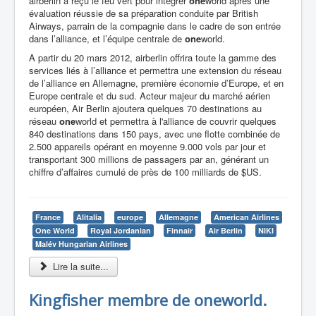
airberlin a reçu le feu vert pour intégrer
one
world après une
évaluation réussie de sa préparation conduite par British
Airways, parrain de la compagnie dans le cadre de son entrée
dans l’alliance, et l’équipe centrale de
one
world.
A partir du 20 mars 2012, airberlin offrira toute la gamme des
services liés à l’alliance et permettra une extension du réseau
de l’alliance en Allemagne, première économie d’Europe, et en
Europe centrale et du sud. Acteur majeur du marché aérien
européen, Air Berlin ajoutera quelques 70 destinations au
réseau
one
world et permettra à l'alliance de couvrir quelques
840 destinations dans 150 pays, avec une flotte combinée de
2.500 appareils opérant en moyenne 9.000 vols par jour et
transportant 300 millions de passagers par an, générant un
chiffre d’affaires cumulé de près de 100 milliards de $US.
France
Alitalia
europe
Allemagne
American Airlines
One World
Royal Jordanian
Finnair
Air Berlin
NIKI
Malév Hungarian Airlines
Lire la suite...
Kingfisher membre de oneworld.