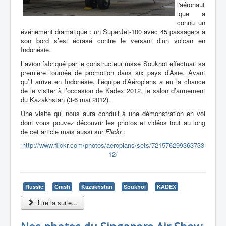
l'aéronaut
ique a
connu un
événement dramatique : un SuperJet-100 avec 45 passagers à
son bord s’est écrasé contre le versant d’un volcan en
Indonésie.
L’avion fabriqué par le constructeur russe Soukhoï effectuait sa
première tournée de promotion dans six pays d’Asie. Avant
qu’il arrive en Indonésie, l’équipe d’Aéroplans a eu la chance
de le visiter à l’occasion de Kadex 2012, le salon d’armement
du Kazakhstan (3-6 mai 2012).
Une visite qui nous aura conduit à une démonstration en vol
dont vous pouvez découvrir les photos et vidéos tout au long
de cet article mais aussi sur
Flickr
:
http://www.flickr.com/photos/aeroplans/sets/721576299363733
12/
Russie
Crash
Kazakhstan
Soukhoi
KADEX
Lire la suite...