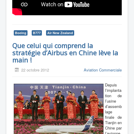
Boeing
B777
Air New Zealand
Que celui qui comprend la
stratégie d’Airbus en Chine lève la
main !
22 octobre 2012
Aviation Commerciale
Depuis
l’implanta
tion de
l’usine
d’assemb
lage
finale de
Tianjin en
Chine par
l’avionne