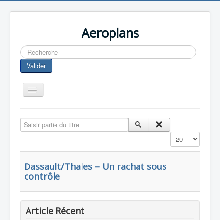
Aeroplans
Rechercher
Valider
Toggle
Navigation
Home
Saisir partie du titre
Aviation Commerciale
Affichage #
Aviation d'Affaire
Aviation Militaire
Dassault/Thales – Un rachat sous
contrôle
Europespace
Drones
Article Récent