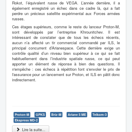
Rokot, l’équivalent russe de VEGA. L’année dernière, il a
également enregistré un échec dans ce cadre là, qui a fait
perdre un précieux satellite expérimental aux Forces armées
russes.
Ces étages supérieurs, comme le reste du lanceur Proton-M,
sont développés par l’entreprise Khrounitchev. Il est
intéressant de constater que de tous les échecs récents,
aucun n’a affecté un tir commercial commandé par ILS, le
principal concurrent d’Arianespace. Cette dernière exige un
contrôle qualité d’un niveau bien supérieur à ce qui se fait
habituellement dans l’industrie spatiale russe, ce qui peut
apporter un élément de réponse à bien des questions. Il
n'empêche : ces échecs à répétition font s'envoler le prix de
l'assurance pour un lancement sur Proton, et ILS en pâtit donc
indirectement.
Proton-M
GPKS
Briz-M
Ariane 5 ME
Telkom-3
Ekspress MD-2
Lire la suite...