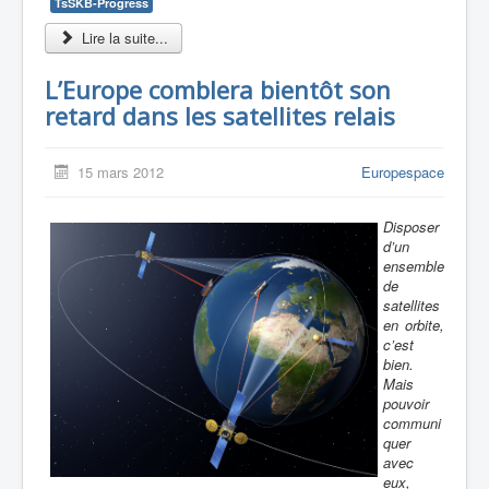
TsSKB-Progress
Lire la suite...
L’Europe comblera bientôt son
retard dans les satellites relais
15 mars 2012
Europespace
Disposer
d’un
ensemble
de
satellites
en orbite,
c’est
bien.
Mais
pouvoir
communi
quer
avec
eux,