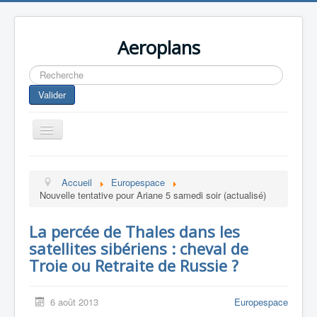
Aeroplans
Rechercher
Valider
Toggle
Navigation
Home
Accueil
Europespace
Aviation Commerciale
Nouvelle tentative pour Ariane 5 samedi soir (actualisé)
Aviation d'Affaire
La percée de Thales dans les
Aviation Militaire
satellites sibériens : cheval de
Europespace
Troie ou Retraite de Russie ?
Drones
6 août 2013
Europespace