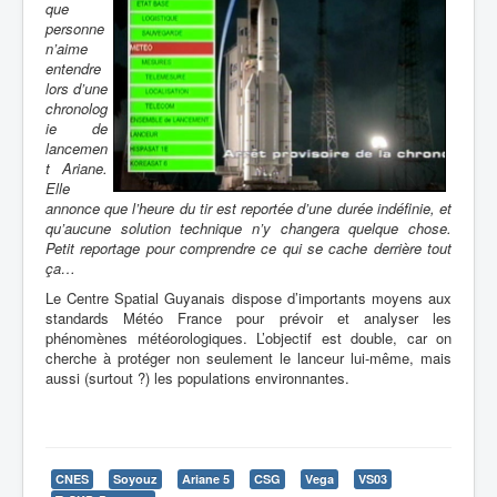
que
personne
n’aime
entendre
lors d’une
chronolog
ie de
lancemen
t Ariane.
Elle
annonce que l’heure du tir est reportée d’une durée indéfinie, et
qu’aucune solution technique n’y changera quelque chose.
Petit reportage pour comprendre ce qui se cache derrière tout
ça…
Le Centre Spatial Guyanais dispose d’importants moyens aux
standards Météo France pour prévoir et analyser les
phénomènes météorologiques. L’objectif est double, car on
cherche à protéger non seulement le lanceur lui-même, mais
aussi (surtout ?) les populations environnantes.
CNES
Soyouz
Ariane 5
CSG
Vega
VS03