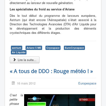
directement au lanceur de nouvelle génération.
Les spécialistes du froid au service d’Ariane
Dès le tout début du programme de lanceurs européens,
Astrium (qui était encore l’Aérospatiale) s’était associé à la
Direction des Technologies Avancées (DTA) d’Air Liquide pour
le développement et la production des éléments
cryotechniques des différents étages.
astrium
Ariane 5 ME
Cryospace
EuroCryospace
Air Liquide
Lire la suite...
« A tous de DDO : Rouge météo ! »
16 mars 2012
Europespace
C’est la
petite
phrase