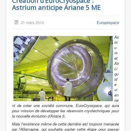
Création d’EuroCryospace :
Astrium anticipe Ariane 5 ME
21 mars 2012
Europespace
As
tri
u
m
et
Air
Li
qu
id
e
vi
en
ne
nt de créer une société commune, EuroCryospace, qui aura
pour mission de développer les réservoirs cryotechniques pour
la nouvelle évolution d’Ariane 5.
Mais l’existence même de cette dernière est toujours menacée
par l'Allemagne, qui souhaite sauter cette étape pour passer