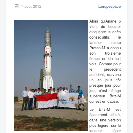
7 août 2012
Europespace
Alors qu’Ariane 5
vient de boucler
cinquante succès
consécutifs, le
lanceur russe
Proton-M a connu
son troisième
échec en dix-huit
vols. Comme pour
le précédent
accident, survenu
un an plus tôt
presque jour pour
jour, c’est l’étage
supérieur Briz-M
qui est en cause.
Le Briz-M est
également utilisé,
dans une version
plus légère, sur le
lanceur léger