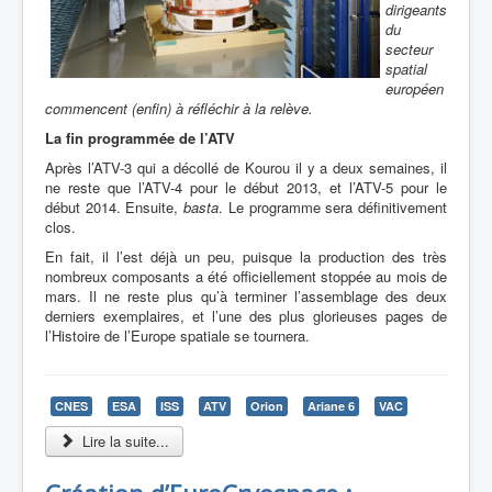
dirigeants
du
secteur
spatial
européen
commencent (enfin) à réfléchir à la relève.
La fin programmée de l’ATV
Après l’ATV-3 qui a décollé de Kourou il y a deux semaines, il
ne reste que l’ATV-4 pour le début 2013, et l’ATV-5 pour le
début 2014. Ensuite,
basta
. Le programme sera définitivement
clos.
En fait, il l’est déjà un peu, puisque la production des très
nombreux composants a été officiellement stoppée au mois de
mars. Il ne reste plus qu’à terminer l’assemblage des deux
derniers exemplaires, et l’une des plus glorieuses pages de
l’Histoire de l’Europe spatiale se tournera.
CNES
ESA
ISS
ATV
Orion
Ariane 6
VAC
Lire la suite...