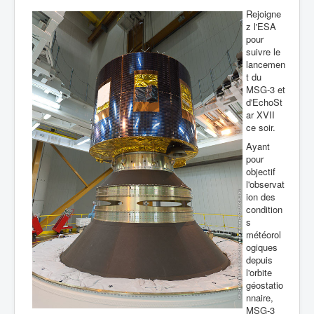
Rejoigne
z l'ESA
pour
suivre le
lancemen
t du
MSG-3 et
d'EchoSt
ar XVII
ce soir.
Ayant
pour
objectif
l'observat
ion des
condition
s
météorol
ogiques
depuis
l'orbite
géostatio
nnaire,
MSG-3