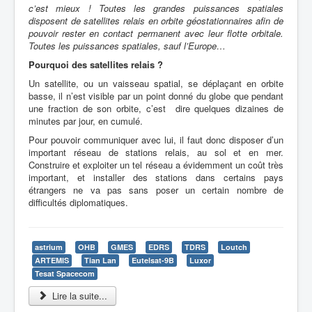
c’est mieux ! Toutes les grandes puissances spatiales
disposent de satellites relais en orbite géostationnaires afin de
pouvoir rester en contact permanent avec leur flotte orbitale.
Toutes les puissances spatiales, sauf l’Europe…
Pourquoi des satellites relais ?
Un satellite, ou un vaisseau spatial, se déplaçant en orbite
basse, il n’est visible par un point donné du globe que pendant
une fraction de son orbite, c’est dire quelques dizaines de
minutes par jour, en cumulé.
Pour pouvoir communiquer avec lui, il faut donc disposer d’un
important réseau de stations relais, au sol et en mer.
Construire et exploiter un tel réseau a évidemment un coût très
important, et installer des stations dans certains pays
étrangers ne va pas sans poser un certain nombre de
difficultés diplomatiques.
astrium
OHB
GMES
EDRS
TDRS
Loutch
ARTEMIS
Tian Lan
Eutelsat-9B
Luxor
Tesat Spacecom
Lire la suite...