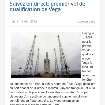
Suivez en direct: premier vol de
qualification de Vega
11 février 2012
Europespace
Rejoigne
z l'ESA
pour le
premier
vol de
qualificati
on de
Vega le
lundi 13
février
avec une
fenêtre
de lancement de 11h00 à 13h00 heure de Paris. Vega décollera
du port spatial de l'Europe à Kourou, Guyane française, et aura
pour mission de placer neuf satellites sur orbite. L'Europe
disposera d'un système de lancement supplémentaire qui
complètera sa flotte actuelle. La videotransmission
commencera à 10h40 heure de Paris.