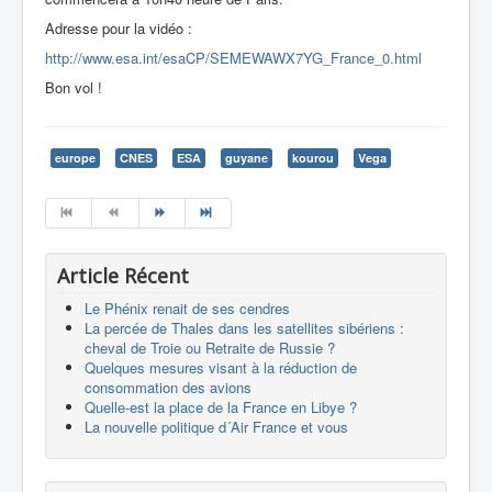
Adresse pour la vidéo :
http://www.esa.int/esaCP/SEMEWAWX7YG_France_0.html
Bon vol !
europe
CNES
ESA
guyane
kourou
Vega
Article Récent
Le Phénix renait de ses cendres
La percée de Thales dans les satellites sibériens :
cheval de Troie ou Retraite de Russie ?
Quelques mesures visant à la réduction de
consommation des avions
Quelle-est la place de la France en Libye ?
La nouvelle politique d´Air France et vous