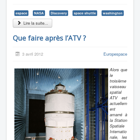
espace
NASA
Discovery
space shuttle
washington
Lire la suite...
Que faire après l’ATV ?
3 avril 2012
Europespace
Alors que
le
troisième
vaisseau
spatial
ATV est
actuellem
ent
amarré à
la Station
Spatiale
Internatio
nale, les