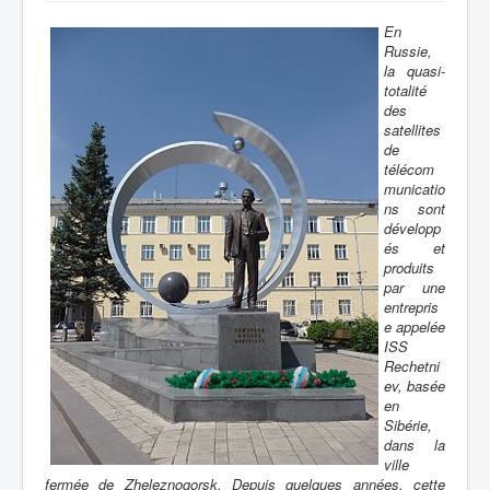
En
Russie,
la quasi-
totalité
des
satellites
de
télécom
municatio
ns sont
développ
és et
produits
par une
entrepris
e appelée
ISS
Rechetni
ev, basée
en
Sibérie,
dans la
ville
fermée de Zheleznogorsk. Depuis quelques années, cette