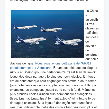
La Chine
a
aujourd'h
ui très
clairemen
t affichée
son désir
de
devenir
un
construct
eur fiable
d'avions de ligne.
Nous vous avions déjà parlé de l'ARJ21
précédemment sur Aeroplans.
Et une des clés que se dispute
Airbus et Boeing (pour ne parler que d'eux) est bien de savoir
lequel des deux partagera le plus ses technologies. Et, force
est de constater que pour engranger des profits à court terme
(plus tellements évidents compte tenu des cours du dollar par
exemple), les européens jouent cette carte à fond. Même les
plus grandes écoles d'ingénieurs aéronautiques françaises
(Isae, Ensma, Enac, Ipsa) forment aujourd'hui la future force
de frappe chinoise. Si la loyauté des ingénieurs européens
n'est pas indéfectible, celle des chinois l'est beaucoup plus et