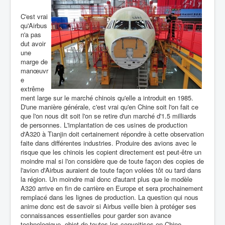
C'est vrai
qu'Airbus
n'a pas
dut avoir
une
marge de
manœuvr
e
extrême
ment large sur le marché chinois qu'elle a introduit en 1985.
D'une manière générale, c'est vrai qu'en Chine soit l'on fait ce
que l'on nous dit soit l'on se retire d'un marché d'1.5 milliards
de personnes. L'implantation de ces usines de production
d'A320 à Tianjin doit certainement répondre à cette observation
faite dans différentes industries. Produire des avions avec le
risque que les chinois les copient directement est peut-être un
moindre mal si l'on considère que de toute façon des copies de
l'avion d'Airbus auraient de toute façon volées tôt ou tard dans
la région. Un moindre mal donc d'autant plus que le modèle
A320 arrive en fin de carrière en Europe et sera prochainement
remplacé dans les lignes de production. La question qui nous
anime donc est de savoir si Airbus veille bien à protéger ses
connaissances essentielles pour garder son avance
technologique, objet de toutes les convoitises en Chine.