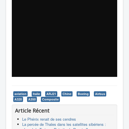
aviation
Italie
ARJ21
Chine
Boeing
Airbus
A320
A350
Composite
Article Récent
Le Phénix renait de ses cendres
La percée de Thales dans les satellites sibériens :