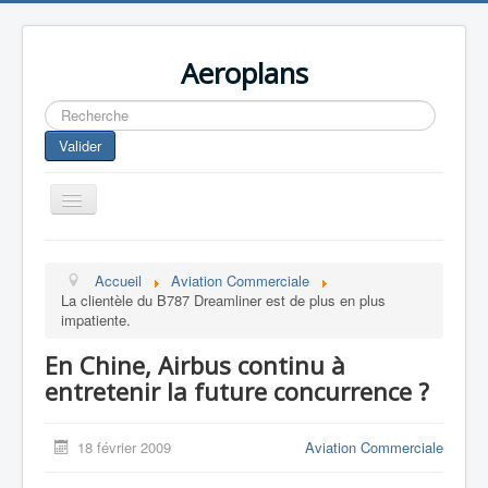
Aeroplans
Rechercher
Valider
Toggle
Navigation
Home
Accueil
Aviation Commerciale
Aviation Commerciale
La clientèle du B787 Dreamliner est de plus en plus
impatiente.
Aviation d'Affaire
En Chine, Airbus continu à
Aviation Militaire
entretenir la future concurrence ?
Europespace
Drones
18 février 2009
Aviation Commerciale