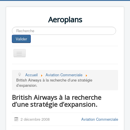
Aeroplans
Rechercher
Valider
Toggle
Navigation
Home
Accueil
Aviation Commerciale
Aviation Commerciale
British Airways à la recherche d’une stratégie
d’expansion.
Aviation d'Affaire
British Airways à la recherche
Aviation Militaire
d’une stratégie d’expansion.
Europespace
Drones
2 décembre 2008
Aviation Commerciale