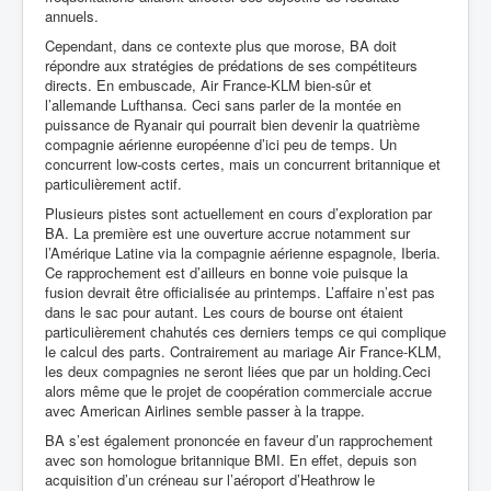
annuels.
Cependant, dans ce contexte plus que morose, BA doit
répondre aux stratégies de prédations de ses compétiteurs
directs. En embuscade, Air France-KLM bien-sûr et
l’allemande Lufthansa. Ceci sans parler de la montée en
puissance de Ryanair qui pourrait bien devenir la quatrième
compagnie aérienne européenne d’ici peu de temps. Un
concurrent low-costs certes, mais un concurrent britannique et
particulièrement actif.
Plusieurs pistes sont actuellement en cours d’exploration par
BA. La première est une ouverture accrue notamment sur
l’Amérique Latine via la compagnie aérienne espagnole, Iberia.
Ce rapprochement est d’ailleurs en bonne voie puisque la
fusion devrait être officialisée au printemps. L’affaire n’est pas
dans le sac pour autant. Les cours de bourse ont étaient
particulièrement chahutés ces derniers temps ce qui complique
le calcul des parts. Contrairement au mariage Air France-KLM,
les deux compagnies ne seront liées que par un holding.Ceci
alors même que le projet de coopération commerciale accrue
avec American Airlines semble passer à la trappe.
BA s’est également prononcée en faveur d’un rapprochement
avec son homologue britannique BMI. En effet, depuis son
acquisition d’un créneau sur l’aéroport d’Heathrow le