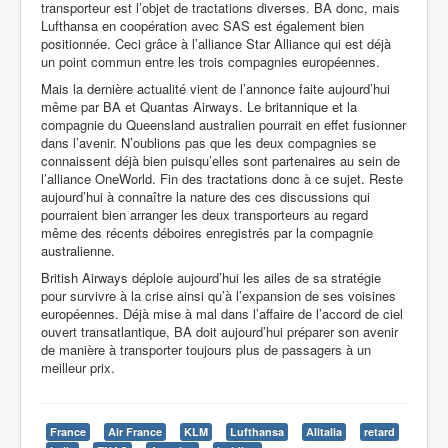
transporteur est l’objet de tractations diverses. BA donc, mais
Lufthansa en coopération avec SAS est également bien
positionnée. Ceci grâce à l’alliance Star Alliance qui est déjà
un point commun entre les trois compagnies européennes.
Mais la dernière actualité vient de l’annonce faite aujourd’hui
même par BA et Quantas Airways. Le britannique et la
compagnie du Queensland australien pourrait en effet fusionner
dans l’avenir. N’oublions pas que les deux compagnies se
connaissent déjà bien puisqu’elles sont partenaires au sein de
l’alliance OneWorld. Fin des tractations donc à ce sujet. Reste
aujourd’hui à connaître la nature des ces discussions qui
pourraient bien arranger les deux transporteurs au regard
même des récents déboires enregistrés par la compagnie
australienne.
British Airways déploie aujourd’hui les ailes de sa stratégie
pour survivre à la crise ainsi qu’à l’expansion de ses voisines
européennes. Déjà mise à mal dans l’affaire de l’accord de ciel
ouvert transatlantique, BA doit aujourd’hui préparer son avenir
de manière à transporter toujours plus de passagers à un
meilleur prix.
France
Air France
KLM
Lufthansa
Alitalia
retard