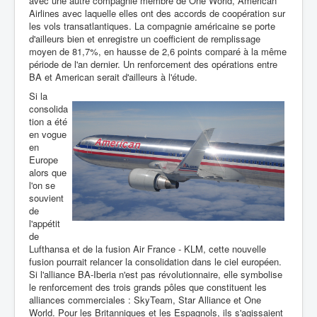
avec une autre compagnie membre de One World, American
Airlines avec laquelle elles ont des accords de coopération sur
les vols transatlantiques. La compagnie américaine se porte
d'ailleurs bien et enregistre un coefficient de remplissage
moyen de 81,7%, en hausse de 2,6 points comparé à la même
période de l'an dernier. Un renforcement des opérations entre
BA et American serait d'ailleurs à l'étude.
Si la
consolida
tion a été
en vogue
en
Europe
alors que
l'on se
souvient
de
l'appétit
de
Lufthansa et de la fusion Air France - KLM, cette nouvelle
fusion pourrait relancer la consolidation dans le ciel européen.
Si l'alliance BA-Iberia n'est pas révolutionnaire, elle symbolise
le renforcement des trois grands pôles que constituent les
alliances commerciales : SkyTeam, Star Alliance et One
World. Pour les Britanniques et les Espagnols, ils s'agissaient