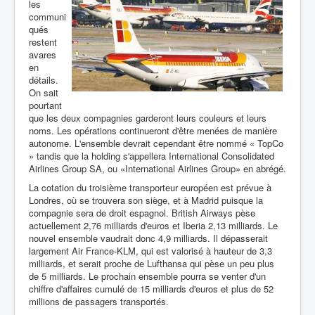
les
communi
qués
restent
avares
en
détails.
On sait
pourtant
que les deux compagnies garderont leurs couleurs et leurs
noms. Les opérations continueront d'être menées de manière
autonome. L'ensemble devrait cependant être nommé « TopCo
» tandis que la holding s'appellera International Consolidated
Airlines Group SA, ou «International Airlines Group» en abrégé.
La cotation du troisième transporteur européen est prévue à
Londres, où se trouvera son siège, et à Madrid puisque la
compagnie sera de droit espagnol. British Airways pèse
actuellement 2,76 milliards d'euros et Iberia 2,13 milliards. Le
nouvel ensemble vaudrait donc 4,9 milliards. Il dépasserait
largement Air France-KLM, qui est valorisé à hauteur de 3,3
milliards, et serait proche de Lufthansa qui pèse un peu plus
de 5 milliards. Le prochain ensemble pourra se venter d'un
chiffre d'affaires cumulé de 15 milliards d'euros et plus de 52
millions de passagers transportés.