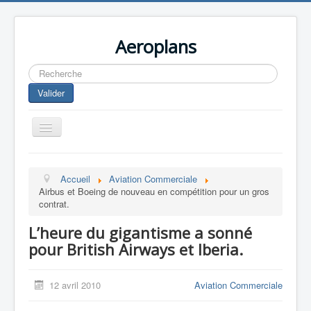
Aeroplans
Rechercher
Valider
Toggle
Navigation
Home
Accueil
Aviation Commerciale
Aviation Commerciale
Airbus et Boeing de nouveau en compétition pour un gros
contrat.
Aviation d'Affaire
L’heure du gigantisme a sonné
Aviation Militaire
pour British Airways et Iberia.
Europespace
Drones
12 avril 2010
Aviation Commerciale