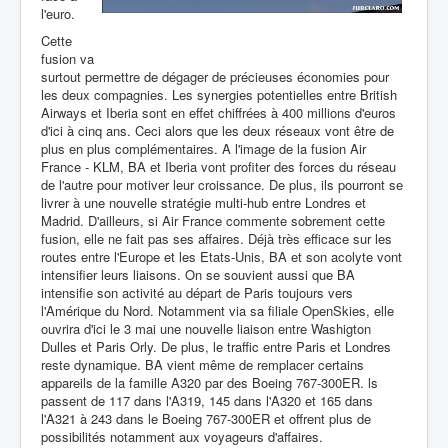
l'euro.
Cette
fusion va
surtout permettre de dégager de précieuses économies pour
les deux compagnies. Les synergies potentielles entre British
Airways et Iberia sont en effet chiffrées à 400 millions d'euros
d'ici à cinq ans. Ceci alors que les deux réseaux vont être de
plus en plus complémentaires. A l'image de la fusion Air
France - KLM, BA et Iberia vont profiter des forces du réseau
de l'autre pour motiver leur croissance. De plus, ils pourront se
livrer à une nouvelle stratégie multi-hub entre Londres et
Madrid. D'ailleurs, si Air France commente sobrement cette
fusion, elle ne fait pas ses affaires. Déjà très efficace sur les
routes entre l'Europe et les Etats-Unis, BA et son acolyte vont
intensifier leurs liaisons. On se souvient aussi que BA
intensifie son activité au départ de Paris toujours vers
l'Amérique du Nord. Notamment via sa filiale OpenSkies, elle
ouvrira d'ici le 3 mai une nouvelle liaison entre Washigton
Dulles et Paris Orly. De plus, le traffic entre Paris et Londres
reste dynamique. BA vient même de remplacer certains
appareils de la famille A320 par des Boeing 767-300ER. ls
passent de 117 dans l'A319, 145 dans l'A320 et 165 dans
l'A321 à 243 dans le Boeing 767-300ER et offrent plus de
possibilités notamment aux voyageurs d'affaires.