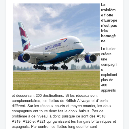
La
troisièm
e flotte
d'Europe
n'est pas
très
homogè
ne.
La fusion
créera
une
compagni
e
exploitant
plus de
400
appareils
et desservant 200 destinations. Si les réseaux sont
complémentaires, les flottes de British Airways et d'Iberia
diffèrent. Sur les réseaux courts et moyen-courrier, les deux
compagnies ont toute deux fait le choix Airbus. Pas de
problème à ce niveau là donc puisque ce sont des A318,
A319, A320 et A321 qui garnissent les hangars britanniques et
espagnols. Par contre, les flottes long-courrier sont