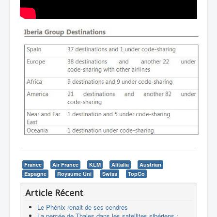
France
Air France
KLM
Alitalia
Austrian
Espagne
Royaume Uni
Swiss
TopCo
Article Récent
Le Phénix renait de ses cendres
La percée de Thales dans les satellites sibériens :