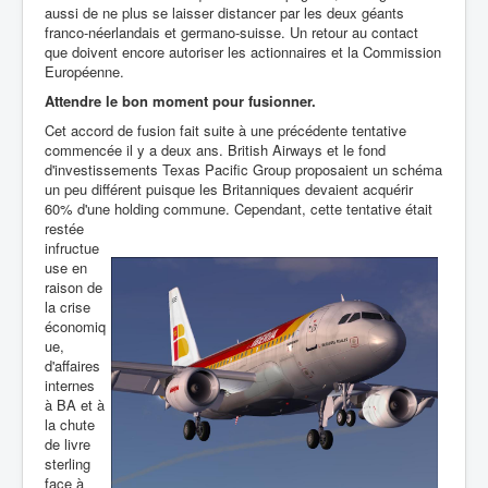
aussi de ne plus se laisser distancer par les deux géants
franco-néerlandais et germano-suisse. Un retour au contact
que doivent encore autoriser les actionnaires et la Commission
Européenne.
Attendre le bon moment pour fusionner.
Cet accord de fusion fait suite à une précédente tentative
commencée il y a deux ans. British Airways et le fond
d'investissements Texas Pacific Group proposaient un schéma
un peu différent puisque les Britanniques devaient acquérir
60% d'une
holding commune. Cependant, cette tentative était
restée
infructue
use en
raison de
la crise
économiq
ue,
d'affaires
internes
à BA et à
la chute
de livre
sterling
face à