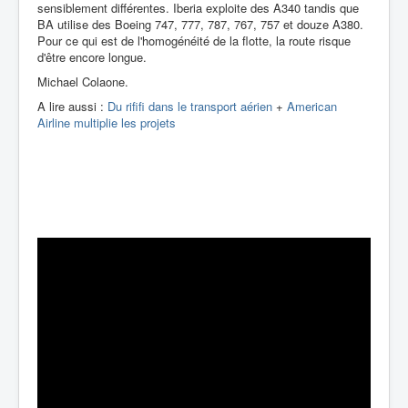
sensiblement différentes. Iberia exploite des A340 tandis que
BA utilise des Boeing 747, 777, 787, 767, 757 et douze A380.
Pour ce qui est de l'homogénéité de la flotte, la route risque
d'être encore longue.
Michael Colaone.
A lire aussi :
Du rififi dans le transport aérien
+
American
Airline multiplie les projets