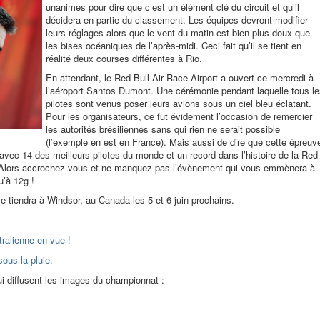
unanimes pour dire que c’est un élément clé du circuit et qu’il
décidera en partie du classement. Les équipes devront modifier
leurs réglages alors que le vent du matin est bien plus doux que
les bises océaniques de l’après-midi. Ceci fait qu’il se tient en
réalité deux courses différentes à Rio.
En attendant, le Red Bull Air Race Airport a ouvert ce mercredi à
l’aéroport Santos Dumont. Une cérémonie pendant laquelle tous le
pilotes sont venus poser leurs avions sous un ciel bleu éclatant.
Pour les organisateurs, ce fut évidement l’occasion de remercier
les autorités brésiliennes sans qui rien ne serait possible
(l’exemple en est en France). Mais aussi de dire que cette épreuv
avec 14 des meilleurs pilotes du monde et un record dans l’histoire de la Red
. Alors accrochez-vous et ne manquez pas l’évènement qui vous emmènera à
u’à 12g !
e tiendra à Windsor, au Canada les 5 et 6 juin prochains.
ralienne en vue !
ous la pluie.
i diffusent les images du championnat :