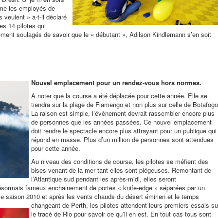
omme les employés de
 veulent » a-t-il déclaré
es 14 pilotes qui
èrement soulagés de savoir que le « débutant », Adilson Kindlemann s’en soit
Nouvel emplacement pour un rendez-vous hors normes.
A noter que la course a été déplacée pour cette année. Elle se
tiendra sur la plage de Flamengo et non plus sur celle de Botafogo
La raison est simple, l’évènement devrait rassembler encore plus
de personnes que les années passées. Ce nouvel emplacement
doit rendre le spectacle encore plus attrayant pour un publique qui
répond en masse. Plus d’un million de personnes sont attendues
pour cette année.
Au niveau des conditions de course, les pilotes se méfient des
bises venant de la mer tant elles sont piégeuses. Remontant de
l’Atlantique sud pendant les après-midi, elles seront
e désormais fameux enchainement de portes « knife-edge » séparées par un
te saison 2010 et après les vents chauds du désert émirien et le temps
changeant de Perth, le
s pilotes attendent leurs premiers essais su
le tracé de Rio pour savoir ce qu’il en est. En tout cas tous sont