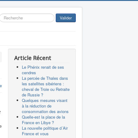
Rechercher
Valider
Article Récent
Le Phénix renait de ses
cendres
La percée de Thales dans
les satellites sibériens :
e
cheval de Troie ou Retraite
de Russie ?
Quelques mesures visant
à la réduction de
consommation des avions
t
Quelle-est la place de la
France en Libye ?
e
La nouvelle politique d´Air
France et vous