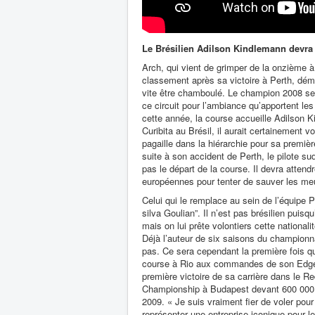
Le Brésilien Adilson Kindlemann devra 
Arch, qui vient de grimper de la onzième à
classement après sa victoire à Perth, dém
vite être chamboulé. Le champion 2008 se t
ce circuit pour l’ambiance qu’apportent les
cette année, la course accueille Adilson K
Curibita au Brésil, il aurait certainement v
pagaille dans la hiérarchie pour sa premiè
suite à son accident de Perth, le pilote s
pas le départ de la course. Il devra attend
européennes pour tenter de sauver les me
Celui qui le remplace au sein de l’équipe
silva Goulian”. Il n’est pas brésilien
puisqu
mais on lui prête volontiers cette nationali
Déjà l’auteur de six saisons du championna
pas. Ce sera cependant la première fois qu’
course à Rio aux commandes de son Edge 5
première victoire de sa carrière dans le R
Championship à Budapest devant 600 000 
2009. « Je suis vraiment fier de voler pour
représenter une entreprise iconique pour le