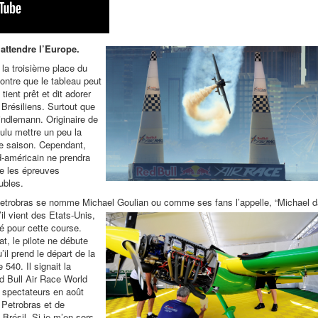
attendre l’Europe.
 la troisième place du
ontre que le tableau peut
ient prêt et dit adorer
 Brésiliens. Surtout que
indlemann. Originaire de
oulu mettre un peu la
re saison. Cependant,
ud-américain ne prendra
re les épreuves
ubles.
 Petrobras se nomme Michael Goulian ou comme ses fans l’appelle, “Michael 
’il vient des Etats-Unis,
té pour cette course.
t, le pilote ne débute
il prend le départ de la
40. Il signait la
ed Bull Air Race World
spectateurs en août
 Petrobras et de
 Brésil. Si je m’en sors