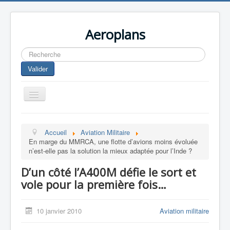
Aeroplans
Rechercher
Valider
Toggle
Navigation
Home
Accueil
Aviation Militaire
Aviation Commerciale
En marge du MMRCA, une flotte d’avions moins évoluée
n’est-elle pas la solution la mieux adaptée pour l’Inde ?
Aviation d'Affaire
D’un côté l’A400M défie le sort et
Aviation Militaire
vole pour la première fois…
Europespace
Drones
10 janvier 2010
Aviation militaire