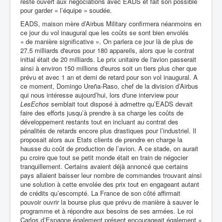
reste ouvert aux négociations avec EADS et fait son possible
pour garder « l’équipe » soudée.
EADS, maison mère d’Airbus Military confirmera néanmoins en
ce jour du vol inaugural que les coûts se sont bien envolés
« de manière significative ».
On parlera ce jour là de plus de
27.5 milliards d'euros pour 180 appareils, alors que le contrat
initial était de 20 milliards. Le prix unitaire de l'avion passerait
ainsi à environ 150 millions d'euros soit un tiers plus cher que
prévu et avec 1 an et demi de retard pour son vol inaugural. A
ce moment,
Domingo Ureña-Raso, chef de la division d’Airbus
qui nous intéresse aujourd’hui, lors d'une interview pour
LesEchos
semblait tout disposé à admettre qu’EADS devait
faire des efforts jusqu’à prendre à sa charge les coûts de
développement restants tout en incluant au contrat des
pénalités de retards encore plus drastiques pour l’industriel. Il
proposait alors aux Etats clients de prendre en charge la
hausse du coût de production de l’avion. A ce stade, on aurait
pu croire que tout se petit monde était en train de négocier
tranquillement. Certains avaient déjà annoncé que certains
pays allaient baisser leur nombre de commandes trouvant ainsi
une solution à cette envolée des prix tout en engageant autant
de crédits qu’escompté. La France de son côté affirmait
pouvoir ouvrir la bourse plus que prévu de manière à sauver le
programme et à répondre aux besoins de ses armées. Le roi
Carlos d’Espagne également présent encourageait également
«