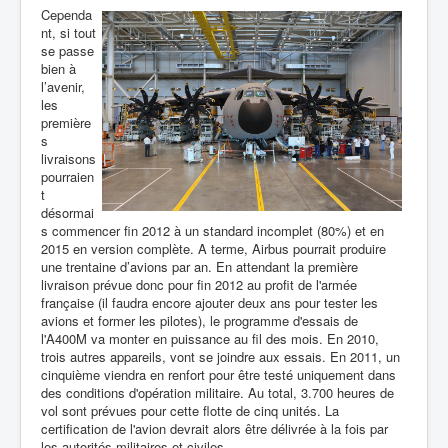
Cependa
nt, si tout
se passe
bien à
l’avenir,
les
première
s
livraisons
pourraien
t
désormai
s commencer fin 2012 à un standard incomplet (80%) et en
2015 en version complète. A terme, Airbus pourrait produire
une trentaine d’avions par an.
En attendant la première
livraison prévue donc pour fin 2012 au profit de l'armée
française (il faudra encore ajouter deux ans pour tester les
avions et former les pilotes), le programme d'essais de
l'A400M va monter en puissance au fil des mois. En 2010,
trois autres appareils, vont se joindre aux essais. En 2011, un
cinquième viendra en renfort pour être testé uniquement dans
des conditions d'opération militaire. Au total, 3.700 heures de
vol sont prévues pour cette flotte de cinq unités. La
certification de l'avion devrait alors être délivrée à la fois par
les autorités militaires et civiles.