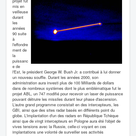
projet fut
mis en
veilleuse
durant
les
années
90 suite
à
l'effondre
ment de
la
puissanc
e de
l'Est, le président George W. Bush Jr. a contribué à lui donner
un nouveau souffle. Durant les années 2000, son
administration aura investi plus de 100 Milliards de dollars
dans de nombreux systèmes dont le plus emblématique fut le
projet ABL, un 747 modifié pour recevoir un laser de puissance
pouvant détruire les missiles durant leur phase d'ascension.
L'autre grand programme consistait en des intercepteurs, les
GBI, ainsi que des sites radar basés en différents point du
globe. L'implantation d'un des radars en République Tchèque
ainsi que de vingt intercepteurs en Pologne aura été l'objet de
vives tensions avec la Russie, celle-ci voyant en ces
implantations une volonté de surveiller ses activités