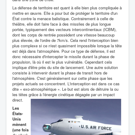
La défense de territoire est quant à elle bien plus compliquée à
mettre en œuvre. Elle a pour but de protéger le territoire d'un
État contre la menace balistique. Contrairement à celle de
théâtre, elle doit faire face à des missiles de plus longue
portée, typiquement des vecteurs intercontinentaux (ICBM),
dont les corps de rentrée possèdent une vitesse beaucoup
plus élevée, de l'ordre de 7km/s. Cela rend l'interception bien
plus complexe si ce n'est quasiment impossible lorsque la tête
est déjà dans l'atmosphère. Pour ce type de défense, il est
donc nécessaire d'intercepter le missile durant la phase de
propulsion, là où il est le plus vulnérable. Cependant cela
implique d'être près du site de lancement. Une autre solution
consiste à intervenir durant la phase de transit hors de
l'atmosphère. C'est généralement sur cette phase que les
projets actuels se concentrent. L'interception est dans ce cas
dite « exo-atmosphérique ». Le but est alors de détruire la ou
les têtes grâce à l'énergie cinétique dégagée par un impact
direct.
Les
États-
Unis
mènent
(une fois