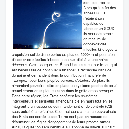
sont bien réelles.
Alors qu'à la fin des
années 80 ils
n'étaient pas
capables de
fabriquer un SCUD,
ils sont désormais
en mesure de
concevoir des
missiles bi-étages à
propulsion solide d'une portée de plus de 2000km et pourraient
disposer de missiles intercontinentaux d'ici à la prochaine
décennie. C'est pourquoi les États-Unis insistent sur le fait qu'il
est nécessaire de continuer à financer la recherche dans ce
domaine et demandent donc la contribution financière de
l'Europe... pour leurs propres bureaux d'études. De plus, ils
aimeraient pouvoir mettre en place un système proche de celui
actuellement en implémentation dans le golfe arabo-persique.
Dans cette région, les Etats achètent les systèmes
intercepteurs et senseurs américains clé en main tout en les
intégrant à un réseau de commandement et de contrôle (C2)
sous autorité américaine. Ceci met donc à mal la souveraineté
des Etats concernés puisqu'ils ne sont pas en mesure de
déterminer les règles d'engagement de leurs propres armes.
Ainsi, la question sera débattue à Lisbonne de savoir si il faut