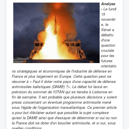
Analyse
-
Le lundi
15
novembr
e, le
Sénat a
débattu
d'une
question
cruciale
pour les
futures
orientatio
ns stratégiques et économiques de l'industrie de défense en
France et plus largement en Europe. Cette question peut se
résumer à « Faut-il doter notre pays d'une capacité de défense
antimissiles balistiques (DAMB) ?». Le débat fut lancé en
prévision du sommet de l'OTAN qui se tiendra à Lisbonne en
fin de semaine. Il est probable que plusieurs décisions y soient
prises concernant un éventuel programme antimissile mené
sous l'égide de l'organisation transatlantique. Ce premier article
a pour but d'éclairer autant que possible le sujet complexe
qu'est la DAMB ainsi que d'essayer de déterminer si oui ou non
la France doit se doter d'un bouclier antimissile, et si oui, sous
quelles conditions.