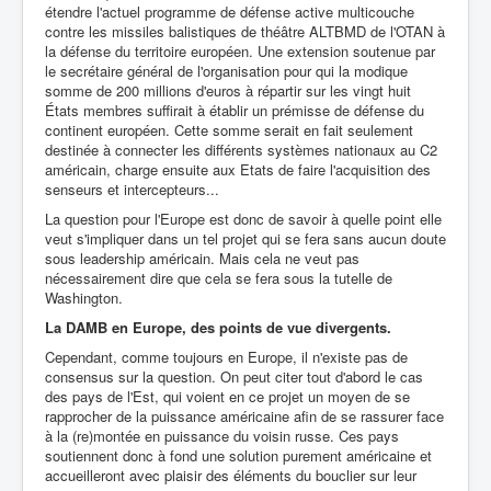
étendre l'actuel programme de défense active multicouche
contre les missiles balistiques de théâtre ALTBMD de l'OTAN à
la défense du territoire européen. Une extension soutenue par
le secrétaire général de l'organisation pour qui la modique
somme de 200 millions d'euros à répartir sur les vingt huit
États membres suffirait à établir un prémisse de défense du
continent européen. Cette somme serait en fait seulement
destinée à connecter les différents systèmes nationaux au C2
américain, charge ensuite aux Etats de faire l'acquisition des
senseurs et intercepteurs...
La question pour l'Europe est donc de savoir à quelle point elle
veut s'impliquer dans un tel projet qui se fera sans aucun doute
sous leadership américain. Mais cela ne veut pas
nécessairement dire que cela se fera sous la tutelle de
Washington.
La DAMB en Europe, des points de vue divergents.
Cependant, comme toujours en Europe, il n'existe pas de
consensus sur la question. On peut citer tout d'abord le cas
des pays de l'Est, qui voient en ce projet un moyen de se
rapprocher de la puissance américaine afin de se rassurer face
à la (re)montée en puissance du voisin russe. Ces pays
soutiennent donc à fond une solution purement américaine et
accueilleront avec plaisir des éléments du bouclier sur leur