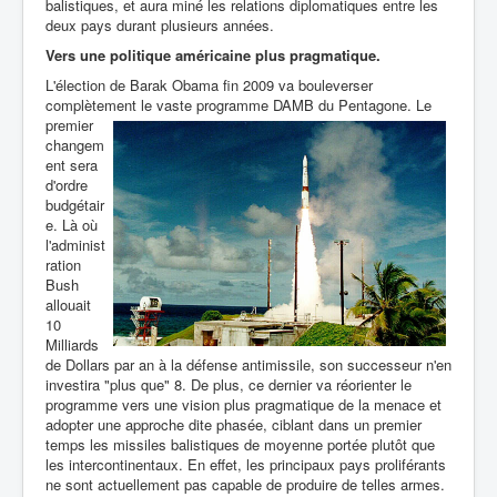
balistiques, et aura miné les relations diplomatiques entre les
deux pays durant plusieurs années.
Vers une politique américaine plus pragmatique.
L'élection de Barak Obama fin 2009 va bouleverser
complètement le vaste programme DAMB
du Pentagone. Le
premier
changem
ent sera
d'ordre
budgétair
e. Là où
l'administ
ration
Bush
allouait
10
Milliards
de Dollars par an à la défense antimissile, son successeur n'en
investira "plus que" 8. De plus, ce dernier va réorienter le
programme vers une vision plus pragmatique de la menace et
adopter une approche dite phasée, ciblant dans un premier
temps les missiles balistiques de moyenne portée plutôt que
les intercontinentaux. En effet, les principaux pays proliférants
ne sont actuellement pas capable de produire de telles armes.