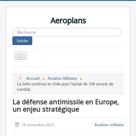
Aeroplans
Rechercher
Valider
Toggle
Navigation
Home
Accueil
Aviation Militaire
Aviation Commerciale
La lutte continue en Inde pour l’achat de 126 avions de
combat.
Aviation d'Affaire
La défense antimissile en Europe,
Aviation Militaire
un enjeu stratégique
Europespace
Drones
16 novembre 2010
Aviation militaire