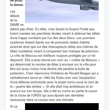
de plus)
la danse.
Les
débuts
de la
DAMB ne
datent pas d'hier. En effet, c'est durant la Guerre Froide que
furent menées les premières études visant à atténuer les effets
d'une frappe nucléaire par l'un des deux blocs. Les premiers
systèmes étaient basés sur de puissants radars d'alerte
avancée ainsi que sur des intercepteurs dotés eux-mêmes de
têtes nucléaires visant à compenser leur manque de précision.
La ville de Moscou est d'ailleurs toujours protégée par un tel
dispositif. Elle a ainsi donné son nom au « critère de Moscou »
qui déterminait le nombre de têtes à envoyer sur la ville pour
être sûr qu'au moins l'une d'entre elle pénètre la bulle de
protection. C'est néanmoins l'initiative de Ronald Reagan qui a
véritablement lancé en 1983 les Etats-unis vers l'acquisition
d'une défense antimissile avec le projet connu sous le nom de
la « guerre des étoiles ». Si elle était trop ambitieuse et en
avance sur son temps, elle a été au moins en partie la cause
de la chute de l'URSS qui aura épuisé ses dernières
ressources dans la course vers une chimère.
Si ce