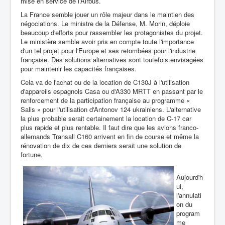
mise en service de l'Airbus.
La France semble jouer un rôle majeur dans le maintien des
négociations. Le ministre de la Défense, M. Morin, déploie
beaucoup d'efforts pour rassembler les protagonistes du projet.
Le ministère semble avoir pris en compte toute l'importance
d'un tel projet pour l'Europe et ses retombées pour l'industrie
française. Des solutions alternatives sont toutefois envisagées
pour maintenir les capacités françaises.
Cela va de l'achat ou de la location de C130J à l'utilisation
d'appareils espagnols Casa ou d'A330 MRTT en passant par le
renforcement de la participation française au programme «
Salis » pour l'utilisation d'Antonov 124 ukrainiens. L'alternative
la plus probable serait certainement la location de C-17 car
plus rapide et plus rentable. Il faut dire que les avions franco-
allemands Transall C160 arrivent en fin de course et même la
rénovation de dix de ces derniers serait une solution de
fortune.
Aujourd'h
ui,
l'annulati
on du
program
me