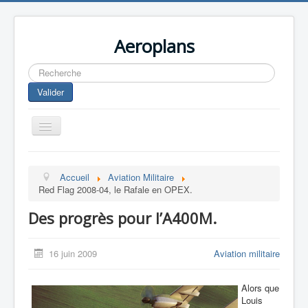
Aeroplans
Rechercher
Valider
Toggle
Navigation
Home
Accueil
Aviation Militaire
Aviation Commerciale
Red Flag 2008-04, le Rafale en OPEX.
Aviation d'Affaire
Des progrès pour l’A400M.
Aviation Militaire
Europespace
16 juin 2009
Aviation militaire
Drones
Alors que
Louis