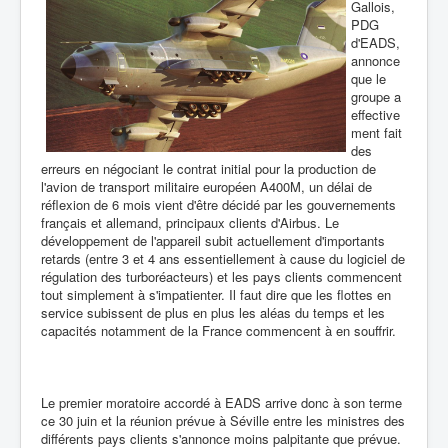
Gallois,
PDG
d'EADS,
annonce
que le
groupe a
effective
ment fait
des
erreurs en négociant le contrat initial pour la production de
l'avion de transport militaire européen A400M, un délai de
réflexion de 6 mois vient d'être décidé par les gouvernements
français et allemand, principaux clients d'Airbus. Le
développement de l'appareil subit actuellement d'importants
retards (entre 3 et 4 ans essentiellement à cause du logiciel de
régulation des turboréacteurs) et les pays clients commencent
tout simplement à s'impatienter. Il faut dire que les flottes en
service subissent de plus en plus les aléas du temps et les
capacités notamment de la France commencent à en souffrir.
Le premier moratoire accordé à EADS arrive donc à son terme
ce 30 juin et la réunion prévue à Séville entre les ministres des
différents pays clients s'annonce moins palpitante que prévue.