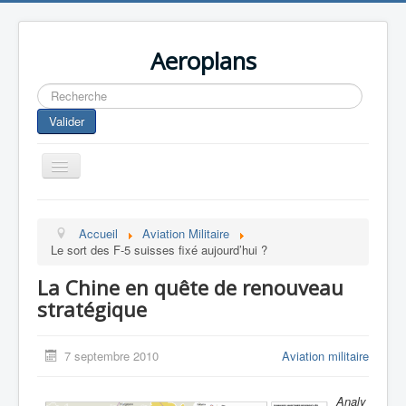
Aeroplans
Rechercher
Valider
Toggle
Navigation
Home
Accueil
Aviation Militaire
Aviation Commerciale
Le sort des F-5 suisses fixé aujourd’hui ?
Aviation d'Affaire
La Chine en quête de renouveau
Aviation Militaire
stratégique
Europespace
7 septembre 2010
Aviation militaire
Drones
Analy