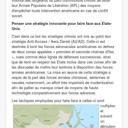
volonté des dirigeants du parti communiste chinois de doter
leur Armée Populaire de Libération (APL) des moyens
d'empêcher toute intervention américaine en cas de conflit
ouvert.
Penser une stratégie innovante pour faire face aux Etats-
Unis
.
C'est dans ce but les stratèges chinois ont mis au point leur
stratégie Anti-Access / Aera Denial (A2/AD). Celle-ci est
destinée à tenir les forces aéronavales américaines en dehors
de deux zones appelées « première et seconde chaînes d'îles
», vues comme deux lignes de défenses successives, ainsi
que de tenir en respect les Etats inclus dans ces zones afin de
les dissuader de mettre leur territoire à disposition des forces
armées américaines. La mise en œuvre de cette stratégie a
requis de la part des forces armées chinoises, aériennes et
navales notamment, un effort très important de modernisation
afin de pallier au manque criant de moyens de haute
technologie comparativement aux forces adverses.
Les tactiques employées pour fai
re face à celles-ci sont
multiples
et
suivent
un
déroulem