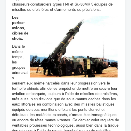
chasseurs-bombardiers types H-6 et Su-30MKK équipés de
missiles de croisières et d'armements de précisions.
Les
portes-
avions,
cibles de
choix.
Dans le
même
temps,
les
groupes
aéronaval
s
seraient eux même harcelés dans leur progression vers le
territoire chinois afin de les empêcher de mettre en œuvre leur
aviation embarquée, toujours à l'aide de missiles de croisières,
tirés aussi bien d'avions que de sous-marins cachés dans les
eaux littorales en combinaison avec des missiles balistiques
équipés de sous-munitions criblant les ponts d'envol et
détruisant les matériels exposés, d'armes électromagnétiques
ou encore de têtes manœuvrantes. Ce dernier volet requière de
véritables prouesses technologiques, aussi bien dans la traque
des groupes à l'aide de radars transhorizon ou de satellites