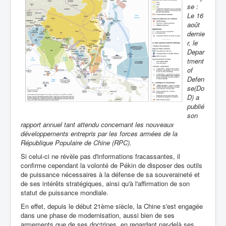
se :
Le 16
août
dernie
r, le
Depar
tment
of
Defen
se(Do
D) a
publié
son
rapport annuel tant attendu concernant les nouveaux
développements entrepris par les forces armées de la
République Populaire de Chine (RPC).
Si celui-ci ne révèle pas d'informations fracassantes, il
confirme cependant la volonté de Pékin de disposer des outils
de puissance nécessaires à la défense de sa souveraineté et
de ses intérêts stratégiques, ainsi qu'à l'affirmation de son
statut de puissance mondiale.
En effet, depuis le début 21ème siècle, la Chine s'est engagée
dans une phase de modernisation, aussi bien de ses
armements que de ses doctrines, en regardant par-delà ses