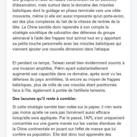
d'observation, mais surtout dans le domaine des missiles
balistiques dont le guidage en phase terminale vers une cible
mouvante, même si elle est aussi imposante qu'un porte-avion,
est des plus complexes du fait de la vitesse de rentrée de la
tête. La Chine semble donc reprendre à son compte la
stratégie soviétique de saturation des défenses du groupe
aéronaval à l'aide des frappes tout azimut tout en y apportant
sa petite touche personnelle avec les missiles balistiques qui
viennent ajouter une nouvelle dimension dans l'attaque.
Et pendant ce temps, Taïwan serait bien évidemment soumis à
une invasion amphibie, Pékin ayant substantiellement
augmenté ses capacités dans ce domaine, après avoir vu les
défenses du pays annihilées, là encore au moyen de frappes
balistiques, plus de mille de ces missiles étant positionnés
face à l'île, également à portée de l'artillerie terrestre.
Des lacunes qu'il reste à combler.
Si cette stratégie semble bien rodée sur le papier, il n'en reste
pas moins qu'elle ne sera pas forcément aussi efficace
lorsqu'elle sera appliquée. Par le passé, l'APL s'est uniquement
concentrée sur une guerre menée sur les vastes étendues de
la Chine continentale en jouant sur l'effet de masse que lui
confère sa population. Elle doit donc tout apprendre des