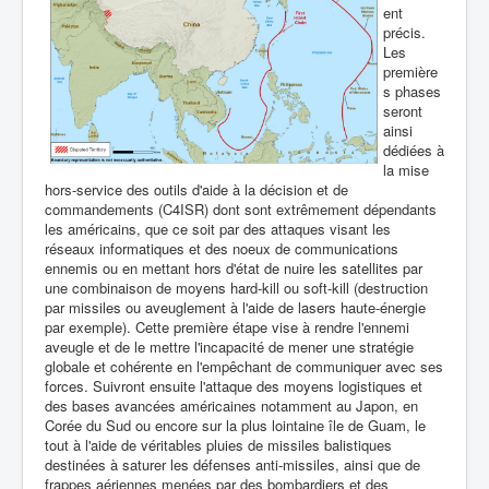
ent
précis.
Les
première
s phases
seront
ainsi
dédiées à
la mise
hors-service des outils d'aide à la décision et de
commandements (C4ISR) dont sont extrêmement dépendants
les américains, que ce soit par des attaques visant les
réseaux informatiques et des noeux de communications
ennemis ou en mettant hors d'état de nuire les satellites par
une combinaison de moyens hard-kill ou soft-kill (destruction
par missiles ou aveuglement à l'aide de lasers haute-énergie
par exemple). Cette première étape vise à rendre l'ennemi
aveugle et de le mettre l'incapacité de mener une stratégie
globale et cohérente en l'empêchant de communiquer avec ses
forces. Suivront ensuite l'attaque des moyens logistiques et
des bases avancées américaines notamment au Japon, en
Corée du Sud ou encore sur la plus lointaine île de Guam, le
tout à l'aide de véritables pluies de missiles balistiques
destinées à saturer les défenses anti-missiles, ainsi que de
frappes aériennes menées par des bombardiers et des