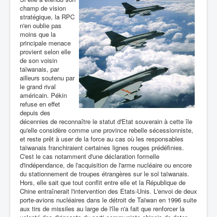
champ de vision
stratégique, la RPC
n'en oublie pas
moins que la
principale menace
provient selon elle
de son voisin
taïwanais, par
ailleurs soutenu par
le grand rival
américain. Pékin
refuse en effet
depuis des
décennies de reconnaître le statut d'Etat souverain à cette île
qu'elle considère comme une province rebelle sécessionniste,
et reste prêt à user de la force au cas où les responsables
taïwanais franchiraient certaines lignes rouges prédéfinies.
C'est le cas notamment d'une déclaration formelle
d'indépendance, de l'acquisition de l'arme nucléaire ou encore
du stationnement de troupes étrangères sur le sol taïwanais.
Hors, elle sait que tout conflit entre elle et la République de
Chine entraînerait l'intervention des Etats-Unis. L'envoi de deux
porte-avions nucléaires dans le détroit de Taïwan en 1996 suite
aux tirs de missiles au large de l'île n'a fait que renforcer la