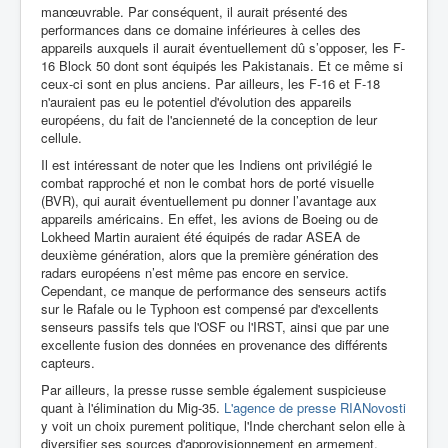
manœuvrable. Par conséquent, il aurait présenté des
performances dans ce domaine inférieures à celles des
appareils auxquels il aurait éventuellement dû s’opposer, les F-
16 Block 50 dont sont équipés les Pakistanais. Et ce même si
ceux-ci sont en plus anciens. Par ailleurs, les F-16 et F-18
n'auraient pas eu le potentiel d'évolution des appareils
européens, du fait de l'ancienneté de la conception de leur
cellule.
Il est intéressant de noter que les Indiens ont privilégié le
combat rapproché et non le combat hors de porté visuelle
(BVR), qui aurait éventuellement pu donner l’avantage aux
appareils américains. En effet, les avions de Boeing ou de
Lokheed Martin auraient été équipés de radar ASEA de
deuxième génération, alors que la première génération des
radars européens n’est même pas encore en service.
Cependant, ce manque de performance des senseurs actifs
sur le Rafale ou le Typhoon est compensé par d'excellents
senseurs passifs tels que l'OSF ou l'IRST, ainsi que par une
excellente fusion des données en provenance des différents
capteurs.
Par ailleurs, la presse russe semble également suspicieuse
quant à l'élimination du Mig-35.
L'agence de presse RIANovosti
y voit un choix purement politique, l'Inde cherchant selon elle à
diversifier ses sources d'approvisionnement en armement.