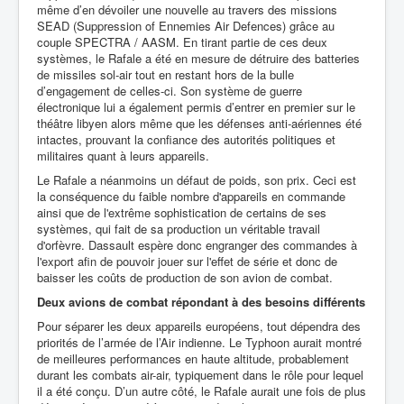
même d’en dévoiler une nouvelle au travers des missions
SEAD (Suppression of Ennemies Air Defences) grâce au
couple SPECTRA / AASM. En tirant partie de ces deux
systèmes, le Rafale a été en mesure de détruire des batteries
de missiles sol-air tout en restant hors de la bulle
d’engagement de celles-ci. Son système de guerre
électronique lui a également permis d’entrer en premier sur le
théâtre libyen alors même que les défenses anti-aériennes été
intactes, prouvant la confiance des autorités politiques et
militaires quant à leurs appareils.
Le Rafale a néanmoins un défaut de poids, son prix. Ceci est
la conséquence du faible nombre d'appareils en commande
ainsi que de l'extrême sophistication de certains de ses
systèmes, qui fait de sa production un véritable travail
d'orfèvre. Dassault espère donc engranger des commandes à
l'export afin de pouvoir jouer sur l'effet de série et donc de
baisser les coûts de production de son avion de combat.
Deux avions de combat répondant à des besoins différents
Pour séparer les deux appareils européens, tout dépendra des
priorités de l’armée de l’Air indienne. Le Typhoon aurait montré
de meilleures performances en haute altitude, probablement
durant les combats air-air, typiquement dans le rôle pour lequel
il a été conçu. D’un autre côté, le Rafale aurait une fois de plus