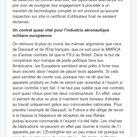
pris soin de souligner leur engagement à procéder à un
transfert de technologies complet et ont annoncé qu’aucune
inspection sur site ni certificat d’utilisateur final ne seraient
réclamés.
Un contrat quasi vital pour l'industrie aéronautique
militaire européenne
On retrouve là plus ou moins les mêmes arguments que ceux
de Dassault et de l'Etat français, que ce soit pour le MMRCA
ou d’autres contrats tel que le FX-2 au Brésil. Dans le but de
compenser leur manque de poids politique face aux
Américains, les Européens semblent ainsi prêts à livrer tous
leurs secrets dans l’espoir de placer leurs appareils. Si cela
peut sembler de courte vue, puisque rien ne dit que les
appareils produits en Inde ne seront pas revendus à l’export si
aucun contrôle n’est fait, il ne faut pas oublier que ces contrats
sont quasi vitaux pour les deux constructeurs. En effet, ceux-
ci peinent de plus en plus à maintenir leurs bureaux d’études
au travail uniquement grâce aux commandes nationales. Pour
prendre l’exemple de Dassault, la France a été obligé de revoir
à la hausse la fréquence de réception de ses Rafale
puisqu’aucune commande à l’export n’a été faite. Les chaînes
de fabrications ne peuvent en effet pas tourner à moins de 11
appareils par an. L’Eurofighter est un peu mieux loti puisque six