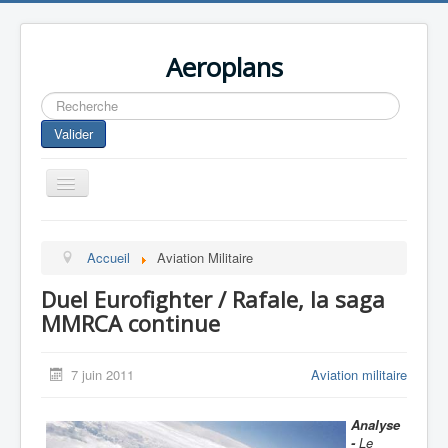
Aeroplans
Rechercher
Valider
Toggle
Navigation
Home
Accueil
Aviation Militaire
Aviation Commerciale
Duel Eurofighter / Rafale, la saga
Aviation d'Affaire
MMRCA continue
Aviation Militaire
Europespace
7 juin 2011
Aviation militaire
Drones
Analyse
-
Le