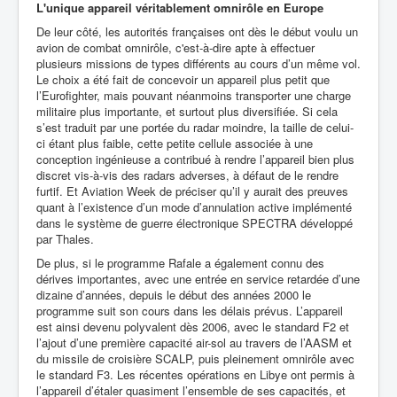
L'unique appareil véritablement omnirôle en Europe
De leur côté, les autorités françaises ont dès le début voulu un
avion de combat omnirôle, c'est-à-dire apte à effectuer
plusieurs missions de types différents au cours d’un même vol.
Le choix a été fait de concevoir un appareil plus petit que
l’Eurofighter, mais pouvant néanmoins transporter une charge
militaire plus importante, et surtout plus diversifiée. Si cela
s’est traduit par une portée du radar moindre, la taille de celui-
ci étant plus faible, cette petite cellule associée à une
conception ingénieuse a contribué à rendre l’appareil bien plus
discret vis-à-vis des radars adverses, à défaut de le rendre
furtif. Et Aviation Week de préciser qu’il y aurait des preuves
quant à l’existence d’un mode d’annulation active implémenté
dans le système de guerre électronique SPECTRA développé
par Thales.
De plus, si le programme Rafale a également connu des
dérives importantes, avec une entrée en service retardée d’une
dizaine d’années, depuis le début des années 2000 le
programme suit son cours dans les délais prévus. L’appareil
est ainsi devenu polyvalent dès 2006, avec le standard F2 et
l’ajout d’une première capacité air-sol au travers de l’AASM et
du missile de croisière SCALP, puis pleinement omnirôle avec
le standard F3. Les récentes opérations en Libye ont permis à
l’appareil d’étaler quasiment l’ensemble de ses capacités, et