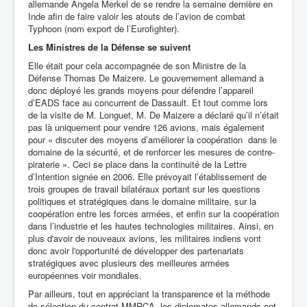
allemande Angela Merkel de se rendre la semaine dernière en
Inde afin de faire valoir les atouts de l’avion de combat
Typhoon (nom export de l’Eurofighter).
Les Ministres de la Défense se suivent
Elle était pour cela accompagnée de son Ministre de la
Défense Thomas De Maizere. Le gouvernement allemand a
donc déployé les grands moyens pour défendre l’appareil
d’EADS face au concurrent de Dassault. Et tout comme lors
de la visite de M. Longuet, M. De Maizere a déclaré qu’il n’était
pas là uniquement pour vendre 126 avions, mais également
pour « discuter des moyens d’améliorer la coopération dans le
domaine de la sécurité, et de renforcer les mesures de contre-
piraterie ». Ceci se place dans la continuité de la Lettre
d’Intention signée en 2006. Elle prévoyait l’établissement de
trois groupes de travail bilatéraux portant sur les questions
politiques et stratégiques dans le domaine militaire, sur la
coopération entre les forces armées, et enfin sur la coopération
dans l’industrie et les hautes technologies militaires. Ainsi, en
plus d'avoir de nouveaux avions, les militaires indiens vont
donc avoir l'opportunité de développer des partenariats
stratégiques avec plusieurs des meilleures armées
européennes voir mondiales.
Par ailleurs, tout en appréciant la transparence et la méthode
de sélection du contrat MMRCA, les diplomates allemands ont