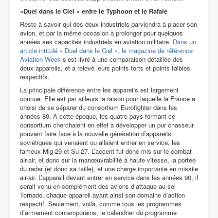
«Duel dans le Ciel » entre le Typhoon et le Rafale
Reste à savoir qui des deux industriels parviendra à placer son
avion, et par la même occasion à prolonger pour quelques
années ses capacités industriels en aviation militaire.
Dans un
article intitulé « Duel dans le Ciel », le magazine de référence
Aviation Week
s’est livré à une comparaison détaillée des
deux appareils, et a relevé leurs points forts et points faibles
respectifs.
La principale différence entre les appareils est largement
connue. Elle est par ailleurs la raison pour laquelle la France a
choisi de se séparer du consortium Eurofighter dans les
années 80. A cette époque, les quatre pays formant ce
consortium cherchaient en effet à développer un pur chasseur
pouvant faire face à la nouvelle génération d’appareils
soviétiques qui venaient ou allaient entrer en service, les
fameux Mig-29 et Su-27. L’accent fut donc mis sur le combat
air-air, et donc sur la manœuvrabilité à haute vitesse, la portée
du radar (et donc sa taille), et une charge importante en missile
air-air. L’appareil devant entrer en service dans les années 90, il
serait venu en complément des avions d’attaque au sol
Tornado, chaque appareil ayant ainsi son domaine d’action
respectif. Seulement, voilà, comme tous les programmes
d’armement contemporains, le calendrier du programme