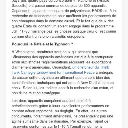
pays (les quatre pays du consortium + l’Autriche et l’Arabie
Saoudite) ont passé commande de plus de 600 appareils.
Cependant, l’appareil manquant de polyvalence, EADS est à la
recherche de financements pour améliorer les performances de
son champion dans le domaine air-sol. Et le fait que deux des
quatre Etats du consortium soient engagé dans le programme
JSF / F-35 n'arrange pas les choses puisque celui-ci est connu
comme étant un siphon à crédits européens.
Pourquoi le Rafale et le Typhoon ?
A Washington, nombreux sont ceux qui pensent que
l'élimination des appareils américains est due à la corrupution
et/ou aux strictes réglementations régissant les exportations
d'armement américains. Cependant,
un chercheur du Think
Tank Carnegie Endowment for International Peace
a entrepris
de casser cette croyance en affirmant que ce sont bien des
considérations techniques qui ont amené New Dheli à faire ce
choix. Selon lui, les Indiens sont à la recherche d'un avion, et
non d'une relation stratégique.
Les deux appareils européens auraient ainsi été
présélectionnés grâce à leurs excellentes performances en
combat aérien rapproché, ou dogfight. En effet, les autres
concurrents, notamment américains, ne présentaient pas une
agilité suffisante dans ce domaine. Par exemple, l’ajout de
réservoirs conformes sur le F-16IN l’aurait rendu moins