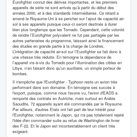
Eurofighter connut des dérives importantes, et les premiers
appareils de série ne sont arrivés qu’à partir du début des
années 2000, et à des standards intermédiaires. Ce retard a
amené le Royaume-Uni à se pencher sur l’ajout de capacité air-
sol à ses appareils puisque ceux-ci seront destinés à durer
bien plus longtemps que les Tornado. Cependant, cette volonté
de rendre l’Eurofighter polyvalent ne fut pas partagée par les
autres partenaires du programme, laissant ainsi le financement
des études en grande partie à la charge de Londres.
L’intégration de capacité air-sol sur l’Eurofighter se fait donc à
une vitesse très réduite. En témoigne la dépendance de
l’appareil vis-à-vis du Tornado pour l’illumination des cibles en
Libye, n’en faisant donc qu’un auxiliaire, un simple porteur de
bombes.
Il n'empêche que l'Eurofighter - Typhoon reste un avion très
performant dans son domaine. En témoigne ses succès à
l'export, puisque, comme nous l'avons vu, l'avion d'EADS a
remporté des contrats en Autriche, mais surtout en Arabie
Saoudite, 72 appareils ayant été commandés par le Royaume.
Par ailleurs, d'autres Etats ont fait part de leur intérêt pour
l'Eurofighter, notamment le Japon, qui n'a pas totalement rejeté
l'idée d'en commander suite au refus de Washington de livrer
des F-22. Et le Japon est incontestablement un client très
exigeant.