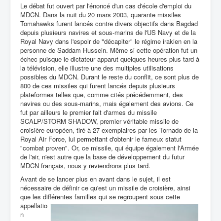
Le débat fut ouvert par l'énoncé d'un cas d'école d'emploi du
MDCN. Dans la nuit du 20 mars 2003, quarante missiles
Tomahawks furent lancés contre divers objectifs dans Bagdad
depuis plusieurs navires et sous-marins de l'US Navy et de la
Royal Navy dans l'espoir de "décapiter" le régime irakien en la
personne de Saddam Hussein. Même si cette opération fut un
échec puisque le dictateur apparut quelques heures plus tard à
la télévision, elle illustre une des multiples utilisations
possibles du MDCN. Durant le reste du conflit, ce sont plus de
800 de ces missiles qui furent lancés depuis plusieurs
plateformes telles que, comme cités précédemment, des
navires ou des sous-marins, mais également des avions. Ce
fut par ailleurs le premier fait d'armes du missile
SCALP/STORM SHADOW, premier véritable missile de
croisière européen, tiré à 27 exemplaires par les Tornado de la
Royal Air Force, lui permettant d'obtenir le fameux statut
"combat proven". Or, ce missile, qui équipe également l'Armée
de l'air, n'est autre que la base de développement du futur
MDCN français, nous y reviendrons plus tard.
Avant de se lancer plus en avant dans le sujet, il est
nécessaire de définir ce qu'est un missile de croisière, ainsi
que les différentes familles qui se regroupent sous c
ette
appellatio
n