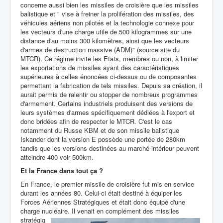
concerne aussi bien les missiles de croisière que les missiles
balistique et " vise à freiner la prolifération des missiles, des
véhicules aériens non pilotés et la technologie connexe pour
les vecteurs d'une charge utile de 500 kilogrammes sur une
distance d'au moins 300 kilomètres, ainsi que les vecteurs
d'armes de destruction massive (ADM)" (source site du
MTCR). Ce régime invite les Etats, membres ou non, à limiter
les exportations de missiles ayant des caractéristiques
supérieures à celles énoncées ci-dessus ou de composantes
permettant la fabrication de tels missiles. Depuis sa création, il
aurait permis de ralentir ou stopper de nombreux programmes
d'armement. Certains industriels produisent des versions de
leurs systèmes d'armes spécifiquement dédiées à l'export et
donc bridées afin de respecter le MTCR. C'est le cas
notamment du Russe KBM et de son missile balistique
Iskander dont la version E possède une portée de 280km
tandis que les versions destinées au marché intérieur peuvent
atteindre 400 voir 500km.
Et la France dans tout ça ?
En France, le premier missile de croisière fut mis en service
durant les années 80. Celui-ci était destiné à équiper les
Forces Aériennes Stratégiques et était donc équipé d'une
charge nucléaire. Il venait en complément des missi
les
stratégiq