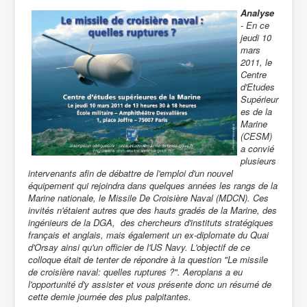
Analyse
- En ce
jeudi 10
mars
2011, le
Centre
d'Etudes
Supérieur
es de la
Marine
(CESM)
a convié
plusieurs
intervenants afin de débattre de l'emploi d'un nouvel
équipement qui rejoindra dans quelques années les rangs de la
Marine nationale, le Missile De Croisière Naval (MDCN). Ces
invités n'étaient autres que des hauts gradés de la Marine, des
ingénieurs de la DGA, des chercheurs d'instituts stratégiques
français et anglais, mais également un ex-diplomate du Quai
d'Orsay ainsi qu'un officier de l'US Navy. L'objectif de ce
colloque était de tenter de répondre à la question "Le missile
de croisière naval: quelles ruptures ?". Aeroplans a eu
l'opportunité d'y assister et vous présente donc un résumé de
cette demie journée des plus palpitantes.