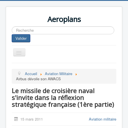
Aeroplans
Rechercher
Valider
Toggle
Navigation
Home
Accueil
Aviation Militaire
Aviation Commerciale
Airbus dévoile son AWACS
Aviation d'Affaire
Le missile de croisière naval
Aviation Militaire
s'invite dans la réflexion
stratégique française (1ère partie)
Europespace
Drones
15 mars 2011
Aviation militaire