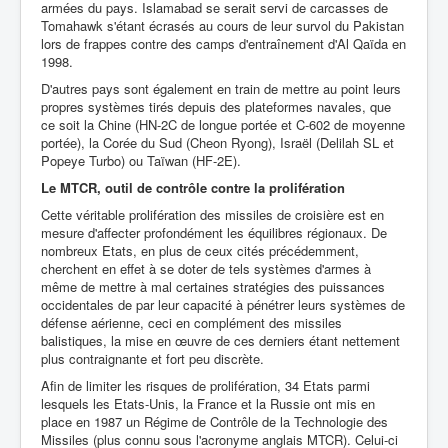
armées du pays. Islamabad se serait servi de carcasses de
Tomahawk s'étant écrasés au cours de leur survol du Pakistan
lors de frappes contre des camps d'entraînement d'Al Qaïda en
1998.
D'autres pays sont également en train de mettre au point leurs
propres systèmes tirés depuis des plateformes navales, que
ce soit la Chine (HN-2C de longue portée et C-602 de moyenne
portée), la Corée du Sud (Cheon Ryong), Israël (Delilah SL et
Popeye Turbo) ou Taïwan (HF-2E).
Le MTCR, outil de contrôle contre la prolifération
Cette véritable prolifération des missiles de croisière est en
mesure d'affecter profondément les équilibres régionaux. De
nombreux Etats, en plus de ceux cités précédemment,
cherchent en effet à se doter de tels systèmes d'armes à
même de mettre à mal certaines stratégies des puissances
occidentales de par leur capacité à pénétrer leurs systèmes de
défense aérienne, ceci en complément des missiles
balistiques, la mise en œuvre de ces derniers étant nettement
plus contraignante et fort peu discrète.
Afin de limiter les risques de prolifération, 34 Etats parmi
lesquels les Etats-Unis, la France et la Russie ont mis en
place en 1987 un Régime de Contrôle de la Technologie des
Missiles (plus connu sous l'acronyme anglais MTCR). Celui-ci