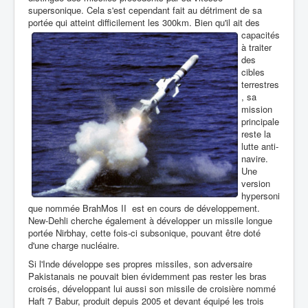
supersonique. Cela s'est cependant fait au détriment de sa
portée qui
atteint difficilement les 300km. Bien qu'il ait des
capacités
à traiter
des
cibles
terrestres
, sa
mission
principale
reste la
lutte anti-
navire.
Une
version
hypersoni
que nommée BrahMos II est en cours de développement.
New-Dehli cherche également à développer un missile longue
portée Nirbhay, cette fois-ci subsonique, pouvant être doté
d'une charge nucléaire.
Si l'Inde développe ses propres missiles, son adversaire
Pakistanais ne pouvait bien évidemment pas rester les bras
croisés, développant lui aussi son missile de croisière nommé
Haft 7 Babur, produit depuis 2005 et devant équipé les trois