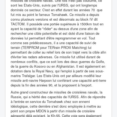
missiles de croisière navals. Une fois n'est pas coutume, ce
sont les Etats-Unis, suivis par l'URSS, qui ont longtemps
dominés ce secteur. C'est en effet durant les années 70 que
fut mis au point le fameux Tomahawk. Ce missile a depuis
connu plusieurs versions et est désormais au block IV dit
TACTOM. Il possède une portée supérieure à 1500km tout en
ayant la capacité de "rôder" au dessus d'une zone afin de
rechercher une cible potentielle et est doté d'une liaison de
données lui permettant d'être reprogrammer en vol. Tout
comme ses prédécesseurs, il a une capacité de suivi de
terrain (TERPROM pour TERrain PROfil Matching) lui
permettant de coller au relief lors de son trajet vers la cible afin
d'éviter les radars adverses. Ce missile fut utilisé durant de
nombreux conflits, que ce soit lors des deux guerres du Golfe,
de la guerre du Kosovo ou en Afghanistan. Il est également en
dotation dans la Royal Navy, qui l'emploi à partir de ses sous-
marins Trafalgar. Les Etats-Unis ont par ailleurs modifié leur
missile anti-navire Harpoon lui conférant une capacité anti-terre
depuis la fin des années 90, et la proposent à l'export.
Autre grand constructeur de missiles de croisières navals, la
Russie, qui a hérité des capacités de l'URSS. Afin de répondre
à l'entrée en service du Tomahawk chez son ennemi
idéologique, cette dernière s'est donc employée à mettre au
point son propre MDCN à partir d'un missile de croisière
aéroporté déjà existant, le Kh-55. Cette voie sera également