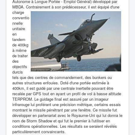
Autonome à Longue Portée - Emploi Général) développé par
MBDA. Contrairement à son prédécesseur,
il est équipé d'une
charge
conventio
nnelle
unitaire
en
tandem
de 400kg
à même
de traiter
des
objectifs
durcis
tels que des centres de commandement, des bunkers ou
autres structures enfouies. Doté d'une portée estimée à
400km, il est guidé par une centrale inertielle pouvant être
recalée par GPS tout en ayant un profil de vol à basse altitude
TERPROM. Le guidage final est assuré par un imageur
infrarouge lui proférant une précision métrique, certains essais
montrant le missile pénétrant par une fenêtre. Ce missile fut
développer en partenariat avec le Royaume-Uni qui lui donna le
nom de Storm Shadow et qui fut le premier à l'utiliser en
conditions opérationnelles. Les résultats se seraient révélés
particulièrement convaincants.