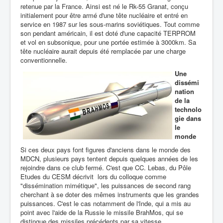
retenue par la France. Ainsi est né le Rk-55 Granat, conçu
initialement pour être armé d'une tête nucléaire et entré en
service en 1987 sur les sous-marins soviétiques. Tout comme
son pendant américain, il est doté d'une capacité TERPROM
et vol en subsonique, pour une portée estimée à 3000km. Sa
tête nucléaire aurait depuis été remplacée par une charge
conventionnelle.
Une
dissémi
nation
de la
technolo
gie dans
le
monde
Si ces deux pays font figures d'anciens dans le monde des
MDCN, plusieurs pays tentent depuis quelques années de les
rejoindre dans ce club fermé. C'est que CC. Lebas, du Pôle
Etudes du CESM décrivit lors du colloque comme
"dissémination mimétique", les puissances de second rang
cherchant à se doter des mêmes instruments que les grandes
puissances. C'est le cas notamment de l'Inde, qui a mis au
point avec l'aide de la Russie le missile BrahMos, qui se
distingue des missiles précédents par sa vitesse