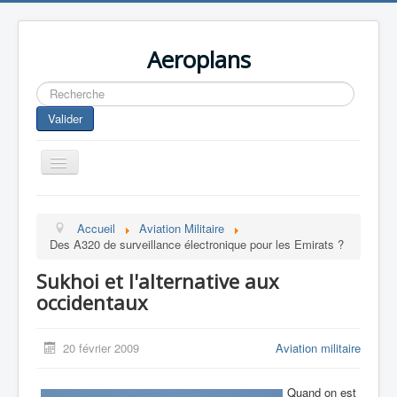
Aeroplans
Rechercher
Valider
Toggle
Navigation
Home
Accueil
Aviation Militaire
Aviation Commerciale
Des A320 de surveillance électronique pour les Emirats ?
Aviation d'Affaire
Sukhoi et l'alternative aux
Aviation Militaire
occidentaux
Europespace
20 février 2009
Aviation militaire
Drones
Quand on est