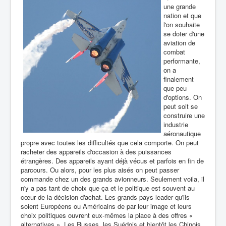
une grande
nation et que
l'on souhaite
se doter d'une
aviation de
combat
performante,
on a
finalement
que peu
d'options. On
peut soit se
construire une
industrie
aéronautique
propre avec toutes les difficultés que cela comporte. On peut
racheter des appareils d'occasion à des puissances
étrangères. Des appareils ayant déjà vécus et parfois en fin de
parcours. Ou alors, pour les plus aisés on peut passer
commande chez un des grands avionneurs. Seulement voila, il
n'y a pas tant de choix que ça et le politique est souvent au
cœur de la décision d'achat. Les grands pays leader qu'ils
soient Européens ou Américains de par leur image et leurs
choix politiques ouvrent eux-mêmes la place à des offres «
alternatives ». Les Russes, les Suédois et bientôt les Chinois