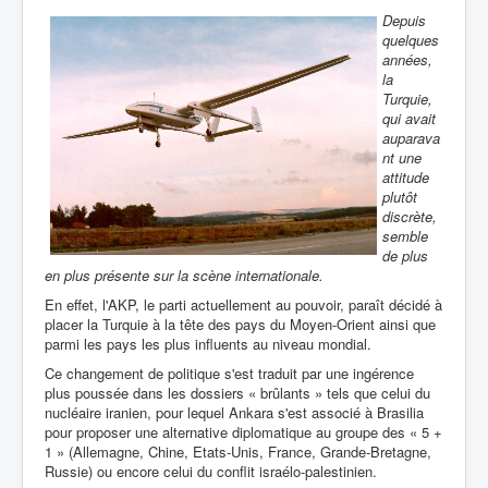
Depuis
quelques
années,
la
Turquie,
qui avait
auparava
nt une
attitude
plutôt
discrète,
semble
de plus
en plus présente sur la scène internationale.
En effet, l'AKP, le parti actuellement au pouvoir, paraît décidé à
placer la Turquie à la tête des pays du Moyen-Orient ainsi que
parmi les pays les plus influents au niveau mondial.
Ce changement de politique s'est traduit par une ingérence
plus poussée dans les dossiers « brûlants » tels que celui du
nucléaire iranien, pour lequel Ankara s'est associé à Brasilia
pour proposer une alternative diplomatique au groupe des « 5 +
1 » (Allemagne, Chine, Etats-Unis, France, Grande-Bretagne,
Russie) ou encore celui du conflit israélo-palestinien.