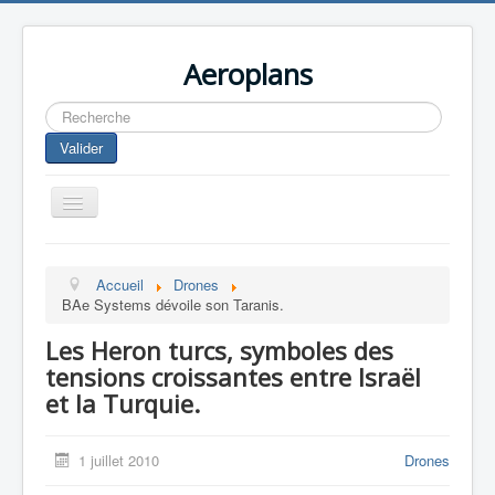
Aeroplans
Rechercher
Valider
Toggle
Navigation
Home
Accueil
Drones
Aviation Commerciale
BAe Systems dévoile son Taranis.
Aviation d'Affaire
Les Heron turcs, symboles des
Aviation Militaire
tensions croissantes entre Israël
et la Turquie.
Europespace
Drones
1 juillet 2010
Drones