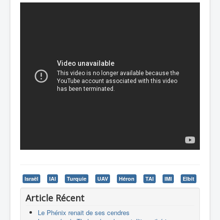
Israël
IAI
Turquie
UAV
Héron
TAI
IMI
Elbit
Article Récent
Le Phénix renait de ses cendres