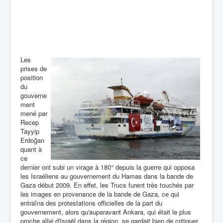
Les
prises de
position
du
gouverne
ment
mené par
Recep
Tayyip
Erdoğan
quant à
ce
dernier ont subi un virage à 180° depuis la guerre qui opposa
les Israéliens au gouvernement du Hamas dans la bande de
Gaza début 2009. En effet, les Trucs furent très touchés par
les images en provenance de la bande de Gaza, ce qui
entraîna des protestations officielles de la part du
gouvernement, alors qu'auparavant Ankara, qui était le plus
proche allié d'Israël dans la région, se gardait bien de critiquer