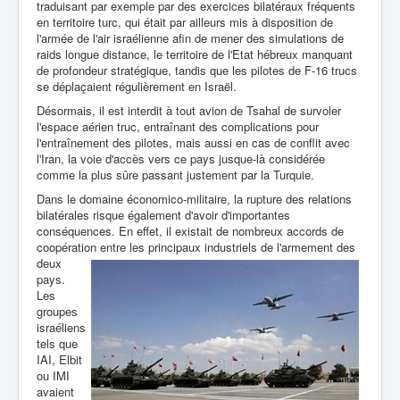
traduisant par exemple par des exercices bilatéraux fréquents
en territoire turc, qui était par ailleurs mis à disposition de
l'armée de l'air israélienne afin de mener des simulations de
raids longue distance, le territoire de l'Etat hébreux manquant
de profondeur stratégique, tandis que les pilotes de F-16 trucs
se déplaçaient régulièrement en Israël.
Désormais, il est interdit à tout avion de Tsahal de survoler
l'espace aérien truc, entraînant des complications pour
l'entraînement des pilotes, mais aussi en cas de conflit avec
l'Iran, la voie d'accès vers ce pays jusque-là considérée
comme la plus sûre passant justement par la Turquie.
Dans le domaine économico-militaire, la rupture des relations
bilatérales risque également d'avoir d'importantes
conséquences. En effet, il existait de nombreux accords de
coopération entre les principaux industriels
de l'armement des
deux
pays.
Les
groupes
israéliens
tels que
IAI, Elbit
ou IMI
avaient