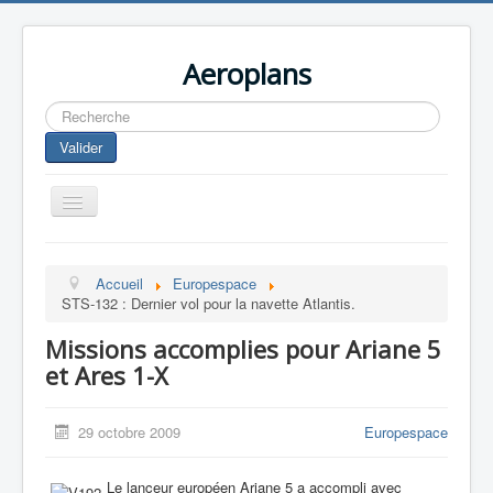
Aeroplans
Rechercher
Valider
Toggle
Navigation
Home
Accueil
Europespace
Aviation Commerciale
STS-132 : Dernier vol pour la navette Atlantis.
Aviation d'Affaire
Missions accomplies pour Ariane 5
Aviation Militaire
et Ares 1-X
Europespace
29 octobre 2009
Europespace
Drones
Le lanceur européen Ariane 5 a accompli avec