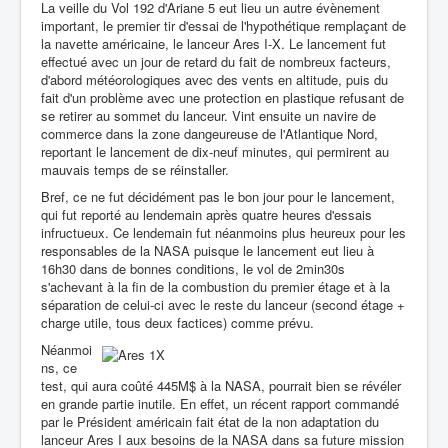
La veille du Vol 192 d'Ariane 5 eut lieu un autre évènement
important, le premier tir d'essai de l'hypothétique remplaçant de
la navette américaine, le lanceur Ares I-X. Le lancement fut
effectué avec un jour de retard du fait de nombreux facteurs,
d'abord météorologiques avec des vents en altitude, puis du
fait d'un problème avec une protection en plastique refusant de
se retirer au sommet du lanceur. Vint ensuite un navire de
commerce dans la zone dangeureuse de l'Atlantique Nord,
reportant le lancement de dix-neuf minutes, qui permirent au
mauvais temps de se réinstaller.
Bref, ce ne fut décidément pas le bon jour pour le lancement,
qui fut reporté au lendemain après quatre heures d'essais
infructueux. Ce lendemain fut néanmoins plus heureux pour les
responsables de la NASA puisque le lancement eut lieu à
16h30 dans de bonnes conditions, le vol de 2min30s
s'achevant à la fin de la combustion du premier étage et à la
séparation de celui-ci avec le reste du lanceur (second étage +
charge utile, tous deux factices) comme prévu.
Néanmoi
ns, ce
test, qui aura coûté 445M$ à la NASA, pourrait bien se révéler
en grande partie inutile. En effet, un récent rapport commandé
par le Président américain fait état de la non adaptation du
lanceur Ares I aux besoins de la NASA dans sa future mission