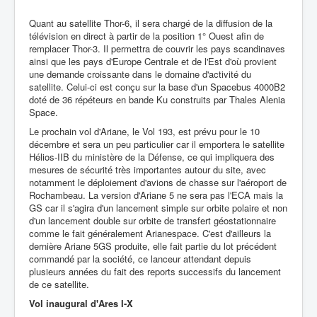
Quant au satellite Thor-6, il sera chargé de la diffusion de la
télévision en direct à partir de la position 1° Ouest afin de
remplacer Thor-3. Il permettra de couvrir les pays scandinaves
ainsi que les pays d'Europe Centrale et de l'Est d'où provient
une demande croissante dans le domaine d'activité du
satellite. Celui-ci est conçu sur la base d'un Spacebus 4000B2
doté de 36 répéteurs en bande Ku construits par Thales Alenia
Space.
Le prochain vol d'Ariane, le Vol 193, est prévu pour le 10
décembre et sera un peu particulier car il emportera le satellite
Hélios-IIB du ministère de la Défense, ce qui impliquera des
mesures de sécurité très importantes autour du site, avec
notamment le déploiement d'avions de chasse sur l'aéroport de
Rochambeau. La version d'Ariane 5 ne sera pas l'ECA mais la
GS car il s'agira d'un lancement simple sur orbite polaire et non
d'un lancement double sur orbite de transfert géostationnaire
comme le fait généralement Arianespace. C'est d'ailleurs la
dernière Ariane 5GS produite, elle fait partie du lot précédent
commandé par la société, ce lanceur attendant depuis
plusieurs années du fait des reports successifs du lancement
de ce satellite.
Vol inaugural d'Ares I-X