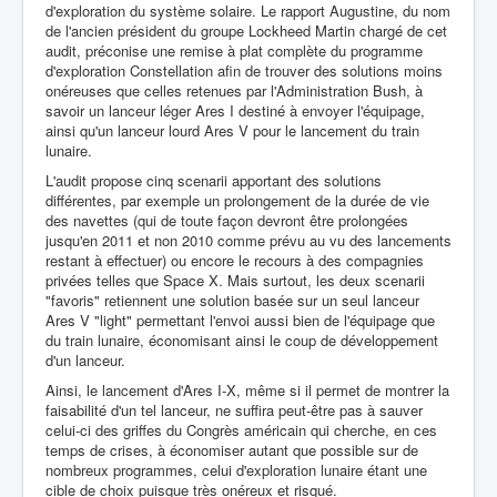
d'exploration du système solaire. Le rapport Augustine, du nom
de l'ancien président du groupe Lockheed Martin chargé de cet
audit, préconise une remise à plat complète du programme
d'exploration Constellation afin de trouver des solutions moins
onéreuses que celles retenues par l'Administration Bush, à
savoir un lanceur léger Ares I destiné à envoyer l'équipage,
ainsi qu'un lanceur lourd Ares V pour le lancement du train
lunaire.
L'audit propose cinq scenarii apportant des solutions
différentes, par exemple un prolongement de la durée de vie
des navettes (qui de toute façon devront être prolongées
jusqu'en 2011 et non 2010 comme prévu au vu des lancements
restant à effectuer) ou encore le recours à des compagnies
privées telles que Space X. Mais surtout, les deux scenarii
"favoris" retiennent une solution basée sur un seul lanceur
Ares V "light" permettant l'envoi aussi bien de l'équipage que
du train lunaire, économisant ainsi le coup de développement
d'un lanceur.
Ainsi, le lancement d'Ares I-X, même si il permet de montrer la
faisabilité d'un tel lanceur, ne suffira peut-être pas à sauver
celui-ci des griffes du Congrès américain qui cherche, en ces
temps de crises, à économiser autant que possible sur de
nombreux programmes, celui d'exploration lunaire étant une
cible de choix puisque très onéreux et risqué.