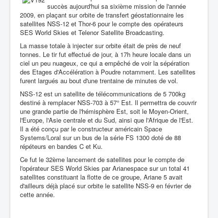
succès aujourd'hui sa sixième mission de l'année
2009, en plaçant sur orbite de transfert géostationnaire les
satellites NSS-12 et Thor-6 pour le compte des opérateurs
SES World Skies et Telenor Satellite Broadcasting.
La masse totale à injecter sur orbite était de près de neuf
tonnes. Le tir fut effectué de jour, à 17h heure locale dans un
ciel un peu nuageux, ce qui a empêché de voir la sépération
des Etages d'Accélération à Poudre notamment. Les satellites
furent largués au bout d'une trentaine de minutes de vol.
NSS-12 est un satellite de télécommunications de 5 700kg
destiné à remplacer NSS-703 à 57° Est. Il permettra de couvrir
une grande partie de l'hémisphère Est, soit le Moyen-Orient,
l'Europe, l'Asie centrale et du Sud, ainsi que l'Afrique de l'Est.
Il a été conçu par le constructeur américain Space
Systems/Loral sur un bus de la série FS 1300 doté de 88
répéteurs en bandes C et Ku.
Ce fut le 32ème lancement de satellites pour le compte de
l'opérateur SES World Skies par Arianespace sur un total 41
satellites constituant la flotte de ce groupe, Ariane 5 avait
d'ailleurs déjà placé sur orbite le satellite NSS-9 en février de
cette année.