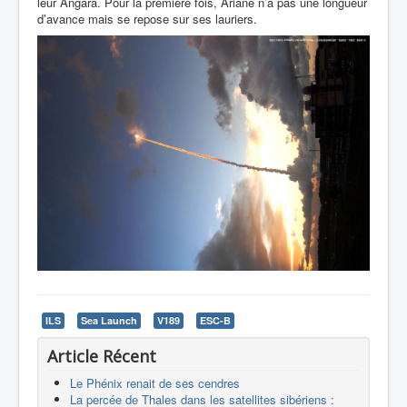
leur Angara. Pour la première fois, Ariane n’a pas une longueur
d’avance mais se repose sur ses lauriers.
ILS
Sea Launch
V189
ESC-B
Article Récent
Le Phénix renait de ses cendres
La percée de Thales dans les satellites sibériens :