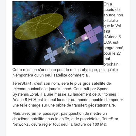
On a
appris de
source non
officielle
que le Vol
189
d’Ariane 5
ECA est
programmé
pour le 27
mai
prochain.
Cette mission s’annonce pour le moins atypique, puisqu’elle
n’emportera qu’un seul satellite commercial.
TerreStar-1, c’est son nom, sera le plus gros satellite de
télécommunications jamais lancé. Construit par Space
Systems/Loral, il a une masse au lancement de 6,7 tonnes !
Ariane 5 ECA est le seul lanceur au monde capable d’emporter
une telle charge sur une orbite de transfert géostationnaire.
Mais avec un tel passager, pas question de mettre un
deuxième satellite sous la coiffe, et le propriétaire, TerreStar
Networks, devra régler tout seul la facture de 160 M€.