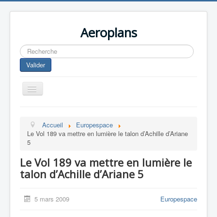
Aeroplans
Rechercher
Valider
Toggle
Navigation
Home
Accueil
Europespace
Aviation Commerciale
Le Vol 189 va mettre en lumière le talon d’Achille d’Ariane
5
Aviation d'Affaire
Le Vol 189 va mettre en lumière le
Aviation Militaire
talon d’Achille d’Ariane 5
Europespace
Drones
5 mars 2009
Europespace