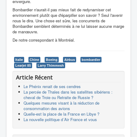
envergure.
Bombardier n'aurait-il pas mieux fait de redynamiser cet
environnement plutôt que d'éparpiller son savoir ? Seul l'avenir
nous le dira. Une chose est sûre, les concurrents de
Bombardier semblent déterminés à ne lui laisser aucune marge
de manœuvre.
De notre correspondant à Montréal.
Italie
Chine
Boeing
Airbus
bombardier
Learjet 85
Larry Thimmesh
Article Récent
Le Phénix renait de ses cendres
La percée de Thales dans les satellites sibériens :
cheval de Troie ou Retraite de Russie ?
Quelques mesures visant à la réduction de
consommation des avions
Quelle-est la place de la France en Libye ?
La nouvelle politique d´Air France et vous