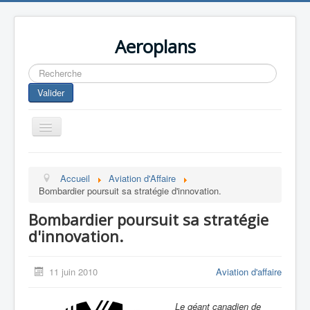
Aeroplans
Rechercher
Valider
Toggle
Navigation
Home
Accueil
Aviation d'Affaire
Aviation Commerciale
Bombardier poursuit sa stratégie d'innovation.
Aviation d'Affaire
Bombardier poursuit sa stratégie
Aviation Militaire
d'innovation.
Europespace
11 juin 2010
Aviation d'affaire
Drones
Le géant canadien de