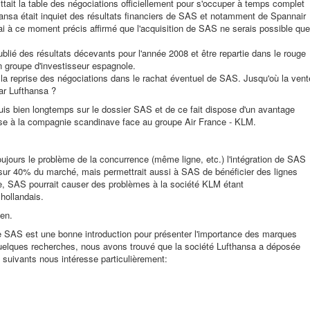
ttait la table des négociations officiellement pour s'occuper à temps complet
fthansa était inquiet des résultats financiers de SAS et notamment de Spannair
ai à ce moment précis affirmé que l'acquisition de SAS ne serais possible que
lié des résultats décevants pour l'année 2008 et être repartie dans le rouge
 groupe d'investisseur espagnole.
la reprise des négociations dans le rachat éventuel de SAS. Jusqu'où la vent
par Lufthansa ?
s bien longtemps sur le dossier SAS et de ce fait dispose d'un avantage
rse à la compagnie scandinave face au groupe Air France - KLM.
toujours le problème de la concurrence (même ligne, etc.) l'intégration de SAS
 sur 40% du marché, mais permettrait aussi à SAS de bénéficier des lignes
rse, SAS pourrait causer des problèmes à la société KLM étant
hollandais.
en.
ie SAS est une bonne introduction pour présenter l'importance des marques
 quelques recherches, nous avons trouvé que la société Lufthansa a déposée
suivants nous intéresse particulièrement: