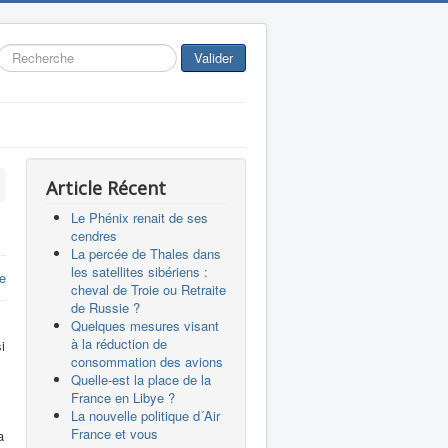
Rechercher
Valider
Article Récent
Le Phénix renait de ses
cendres
La percée de Thales dans
les satellites sibériens :
e
cheval de Troie ou Retraite
de Russie ?
Quelques mesures visant
à la réduction de
i
consommation des avions
Quelle-est la place de la
France en Libye ?
La nouvelle politique d´Air
France et vous
a