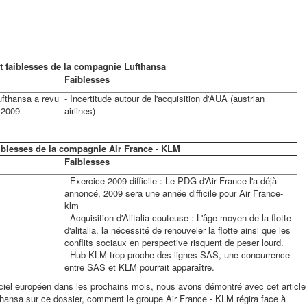
t faiblesses de la compagnie Lufthansa
Faiblesses
ufthansa a revu
-
Incertitude autour de l'acquisition d'AUA (austrian
 2009
airlines)
aiblesses de la compagnie Air France - KLM
Faiblesses
- Exercice 2009 difficile : Le PDG d'Air France l'a déjà
annoncé, 2009 sera une année difficile pour Air France-
klm
- Acquisition d'Alitalia couteuse : L'âge moyen de la flotte
d'alitalia, la nécessité de renouveler la flotte ainsi que les
conflits sociaux en perspective risquent de peser lourd.
- Hub KLM trop proche des lignes SAS, une concurrence
entre SAS et KLM pourrait apparaître.
 ciel européen dans les prochains mois, nous avons démontré avec cet article
thansa sur ce dossier, comment le groupe Air France - KLM régira face à