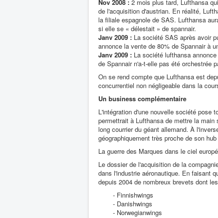
Nov 2008 :
2 mois plus tard, Lufthansa qui
de l'acquisition d'austrian. En réalité, Lu
la filiale espagnole de SAS. Lufthansa aur
si elle se « délestait » de spannair.
Janv 2009 :
La société SAS après avoir pub
annonce la vente de 80% de Spannair à un
Janv 2009 :
La société lufthansa annonce 
de Spannair n'a-t-elle pas été orchestrée 
On se rend compte que Lufthansa est depui
concurrentiel non négligeable dans la cou
Un business complémentaire
L'intégration d'une nouvelle société pose 
permettrait à Lufthansa de mettre la main
long courrier du géant allemand. À l'inve
géographiquement très proche de son hub 
La guerre des Marques dans le ciel europé
Le dossier de l'acquisition de la compagn
dans l'industrie aéronautique. En faisant
depuis 2004 de nombreux brevets dont les 
- Finnishwings
- Danishwings
- Norwegianwings