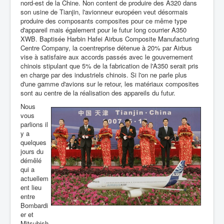
nord-est de la Chine. Non content de produire des A320 dans
son usine de Tianjin, l'avionneur européen veut désormais
produire des composants composites pour ce même type
d'appareil mais également pour le futur long courrier A350
XWB. Baptisée Harbin Hafei Airbus Composite Manufacturing
Centre Company, la coentreprise détenue à 20% par Airbus
vise à satisfaire aux accords passés avec le gouvernement
chinois stipulant que 5% de la fabrication de l'A350 serait pris
en charge par des industriels chinois. Si l'on ne parle plus
d'une gamme d'avions sur le retour, les matériaux composites
sont au centre de la réalisation des appareils du futur.
Nous
vous
parlions il
y a
quelques
jours du
démêlé
qui a
actuellem
ent lieu
entre
Bombardi
er et
Mitsubish