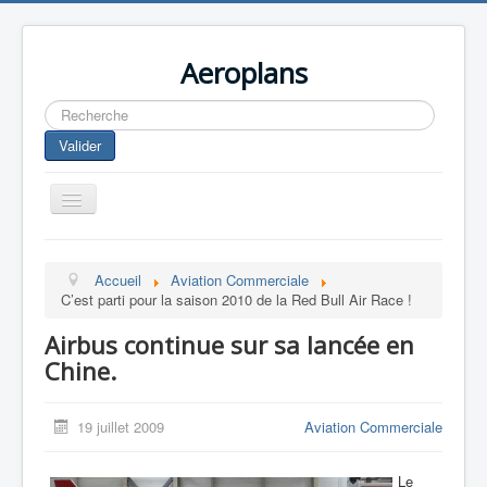
Aeroplans
Rechercher
Valider
Toggle
Navigation
Home
Accueil
Aviation Commerciale
Aviation Commerciale
C’est parti pour la saison 2010 de la Red Bull Air Race !
Aviation d'Affaire
Airbus continue sur sa lancée en
Aviation Militaire
Chine.
Europespace
19 juillet 2009
Aviation Commerciale
Drones
Le