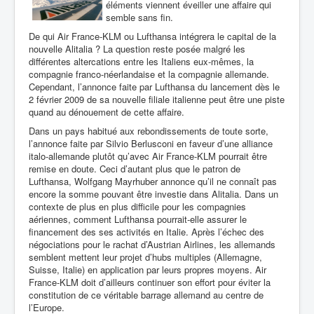
éléments viennent éveiller une affaire qui
semble sans fin.
De qui Air France-KLM ou Lufthansa intégrera le capital de la
nouvelle Alitalia ? La question reste posée malgré les
différentes altercations entre les Italiens eux-mêmes, la
compagnie franco-néerlandaise et la compagnie allemande.
Cependant, l’annonce faite par Lufthansa du lancement dès le
2 février 2009 de sa nouvelle filiale italienne peut être une piste
quand au dénouement de cette affaire.
Dans un pays habitué aux rebondissements de toute sorte,
l’annonce faite par Silvio Berlusconi en faveur d’une alliance
italo-allemande plutôt qu’avec Air France-KLM pourrait être
remise en doute. Ceci d’autant plus que le patron de
Lufthansa, Wolfgang Mayrhuber annonce qu’il ne connaît pas
encore la somme pouvant être investie dans Alitalia. Dans un
contexte de plus en plus difficile pour les compagnies
aériennes, comment Lufthansa pourrait-elle assurer le
financement des ses activités en Italie. Après l’échec des
négociations pour le rachat d’Austrian Airlines, les allemands
semblent mettent leur projet d’hubs multiples (Allemagne,
Suisse, Italie) en application par leurs propres moyens. Air
France-KLM doit d’ailleurs continuer son effort pour éviter la
constitution de ce véritable barrage allemand au centre de
l’Europe.