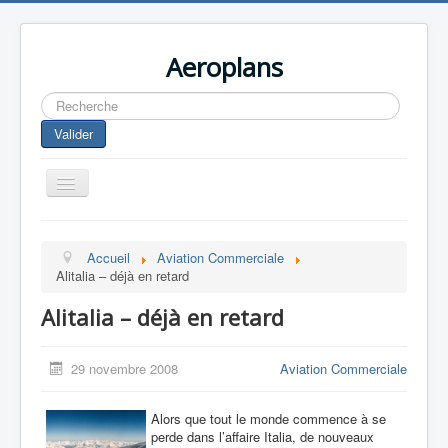
Aeroplans
Rechercher
Valider
Toggle
Navigation
Home
Accueil
Aviation Commerciale
Aviation Commerciale
Alitalia – déjà en retard
Aviation d'Affaire
Alitalia – déjà en retard
Aviation Militaire
Europespace
29 novembre 2008
Aviation Commerciale
Drones
Alors que tout le monde commence à se
perde dans l’affaire Italia, de nouveaux