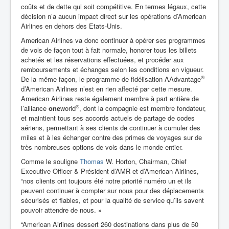
coûts et de dette qui soit compétitive. En termes légaux, cette
décision n’a aucun impact direct sur les opérations d’American
Airlines en dehors des Etats-Unis.
American Airlines va donc continuer à opérer ses programmes
de vols de façon tout à fait normale, honorer tous les billets
achetés et les réservations effectuées, et procéder aux
remboursements et échanges selon les conditions en vigueur.
®
De la même façon, le programme de fidélisation AAdvantage
d’American Airlines n’est en rien affecté par cette mesure.
American Airlines reste également membre à part entière de
®
l’alliance
one
world
, dont la compagnie est membre fondateur,
et maintient tous ses accords actuels de partage de codes
aériens, permettant à ses clients de continuer à cumuler des
miles et à les échanger contre des primes de voyages sur de
très nombreuses options de vols dans le monde entier.
Comme le souligne
Thomas
W. Horton, Chairman, Chief
Executive Officer & Président d’AMR et d’American Airlines,
“nos clients ont toujours été notre priorité numéro un et ils
peuvent continuer à compter sur nous pour des déplacements
sécurisés et fiables, et pour la qualité de service qu’ils savent
pouvoir attendre de nous. »
“American Airlines dessert 260 destinations dans plus de 50