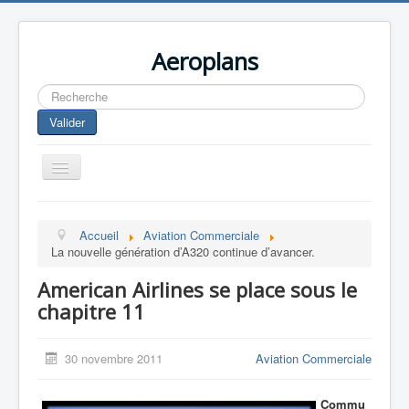
Aeroplans
Rechercher
Valider
Toggle
Navigation
Home
Accueil
Aviation Commerciale
Aviation Commerciale
La nouvelle génération d’A320 continue d’avancer.
Aviation d'Affaire
American Airlines se place sous le
Aviation Militaire
chapitre 11
Europespace
30 novembre 2011
Aviation Commerciale
Drones
Commu