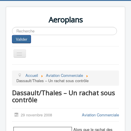
Aeroplans
Rechercher
Valider
Toggle
Navigation
Home
Accueil
Aviation Commerciale
Aviation Commerciale
Dassault/Thales – Un rachat sous contrôle
Aviation d'Affaire
Dassault/Thales – Un rachat sous
Aviation Militaire
contrôle
Europespace
29 novembre 2008
Aviation Commerciale
Drones
Alors que le rachat des