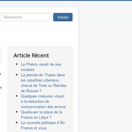
Rechercher
Valider
Article Récent
Le Phénix renait de ses
cendres
.
La percée de Thales dans
les satellites sibériens :
cheval de Troie ou Retraite
e
de Russie ?
Quelques mesures visant
à la réduction de
consommation des avions
Quelle-est la place de la
France en Libye ?
La nouvelle politique d´Air
France et vous