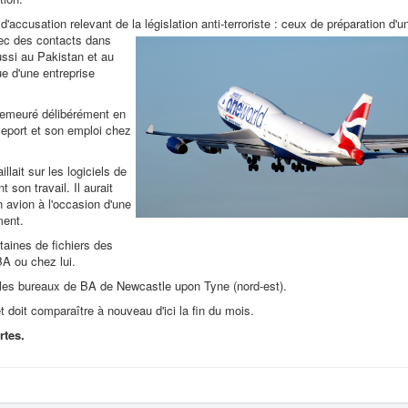
d'accusation relevant de la législation anti-terroriste : ceux de préparation d'u
vec des contacts dans
ussi au Pakistan et au
e d'une entreprise
demeuré délibérément en
eport et son emploi chez
illait sur les logiciels de
son travail. Il aurait
un avion à l'occasion d'une
ment.
taines de fichiers des
 BA ou chez lui.
s les bureaux de BA de Newcastle upon Tyne (nord-est).
t doit comparaître à nouveau d'ici la fin du mois.
rtes.