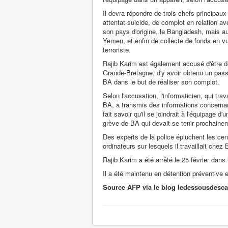
Il devra répondre de trois chefs principaux 
attentat-
suicide, de complot en relation a
son pays d'origine, le Bangladesh, mais a
Yemen, et enfin de collecte de fonds en vu
terroriste.
Rajib Karim est également accusé d'être 
Grande-Bretagne, d'y avoir obtenu un pass
BA dans le but de réaliser son complot.
Selon l'accusation, l'informaticien, qui trava
BA, a transmis des informations concernant 
fait savoir qu'il se joindrait à l'équipage d'
grève de BA qui devait se tenir prochaine
Des experts de la police épluchent les cen
ordinateurs sur lesquels il travaillait chez
Rajib Karim a été arrêté le 25 février dan
Il a été maintenu en détention préventive e
Source AFP via le blog ledessousdesca