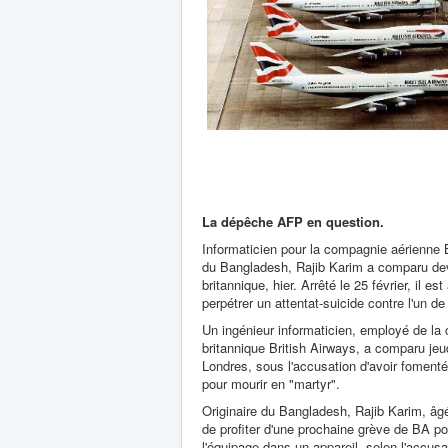
La dépêche AFP en question.
Informaticien pour la compagnie aérienne B
du Bangladesh, Rajib Karim a comparu dev
britannique, hier. Arrêté le 25 février, il es
perpétrer un attentat-suicide contre l'un d
Un ingénieur informaticien, employé de la
britannique British Airways, a comparu jeu
Londres, sous l'accusation d'avoir fomenté
pour mourir en "martyr".
Originaire du Bangladesh, Rajib Karim, âg
de profiter d'une prochaine grève de BA po
l'équipage dans un appareil, selon l'accusa