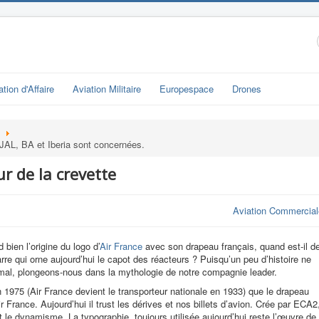
ation d'Affaire
Aviation Militaire
Europespace
Drones
: JAL, BA et Iberia sont concernées.
ur de la crevette
Aviation Commercial
bien l’origine du logo d’
Air France
avec son drapeau français, quand est-il d
rre qui orne aujourd’hui le capot des réacteurs ? Puisqu’un peu d’histoire ne
 mal, plongeons-nous dans la mythologie de notre compagnie leader.
n 1975 (Air France devient le transporteur nationale en 1933) que le drapeau
ir France. Aujourd’hui il trust les dérives et nos billets d’avion. Crée par ECA2
t le dynamisme. La typographie, toujours utilisée aujourd’hui reste l’œuvre de