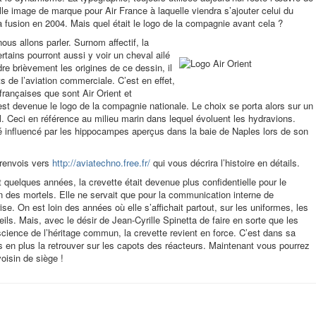
e image de marque pour Air France à laquelle viendra s’ajouter celui du
a fusion en 2004. Mais quel était le logo de la compagnie avant cela ?
nous allons parler. Surnom affectif, la
rtains pourront aussi y voir un cheval ailé
 brièvement les origines de ce dessin, il
s de l’aviation commerciale. C’est en effet,
rançaises que sont Air Orient et
 est devenue le logo de la compagnie nationale. Le choix se porta alors sur un
. Ceci en référence au milieu marin dans lequel évoluent les hydravions.
té influencé par les hippocampes aperçus dans la baie de Naples lors de son
 renvois vers
http://aviatechno.free.fr/
qui vous décrira l’histoire en détails.
 quelques années, la crevette était devenue plus confidentielle pour le
des mortels. Elle ne servait que pour la communication interne de
rise. On est loin des années où elle s’affichait partout, sur les uniformes, les
reils. Mais, avec le désir de Jean-Cyrille Spinetta de faire en sorte que les
cience de l’héritage commun, la crevette revient en force. C’est dans sa
 en plus la retrouver sur les capots des réacteurs. Maintenant vous pourrez
voisin de siège !