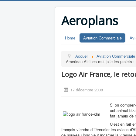
Aeroplans
Home
Aviation Commerciale
Avi
Accueil
Aviation Commerciale
American Airlines multiplie les projets 
Logo Air France, le reto
17 décembre 2008
Si on comprend 
cet animal biza
fait jamais de
C’est en fait e
français viendra différencier les avions d’A
ce nouveau logo veut incarner la vitesse e