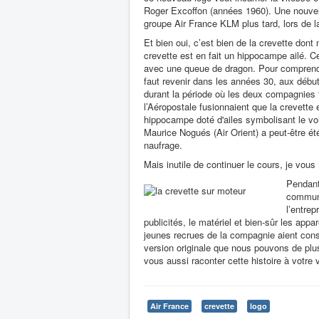
Roger Excoffon (années 1960). Une nouvell
groupe Air France KLM plus tard, lors de l
Et bien oui, c’est bien de la crevette dont 
crevette est en fait un hippocampe ailé. Ce
avec une queue de dragon. Pour comprendre
faut revenir dans les années 30, aux début
durant la période où les deux compagnies f
l’Aéropostale fusionnaient que la crevette
hippocampe doté d'ailes symbolisant le vol
Maurice Nogués (Air Orient) a peut-être é
naufrage.
Mais inutile de continuer le cours, je vous
Pendant
commun 
l’entrep
publicités, le matériel et bien-sûr les appa
jeunes recrues de la compagnie aient cons
version originale que nous pouvons de plus
vous aussi raconter cette histoire à votre 
Air France
crevette
logo