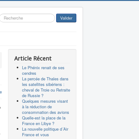
Rechercher
Valider
Article Récent
Le Phénix renait de ses
cendres
La percée de Thales dans
les satellites sibériens :
cheval de Troie ou Retraite
e
de Russie ?
Quelques mesures visant
à la réduction de
e
consommation des avions
Quelle-est la place de la
France en Libye ?
La nouvelle politique d´Air
,
France et vous