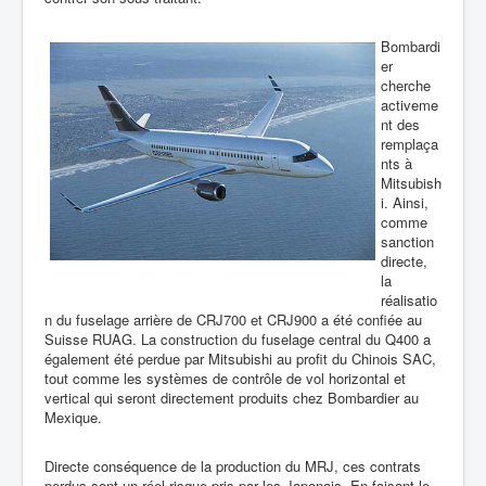
Bombardi
er
cherche
activeme
nt des
remplaça
nts à
Mitsubish
i. Ainsi,
comme
sanction
directe,
la
réalisatio
n du fuselage arrière de CRJ700 et CRJ900 a été confiée au
Suisse RUAG. La construction du fuselage central du Q400 a
également été perdue par Mitsubishi au profit du Chinois SAC,
tout comme les systèmes de contrôle de vol horizontal et
vertical qui seront directement produits chez Bombardier au
Mexique.
Directe conséquence de la production du MRJ, ces contrats
perdus sont un réel risque pris par les Japonais. En faisant le