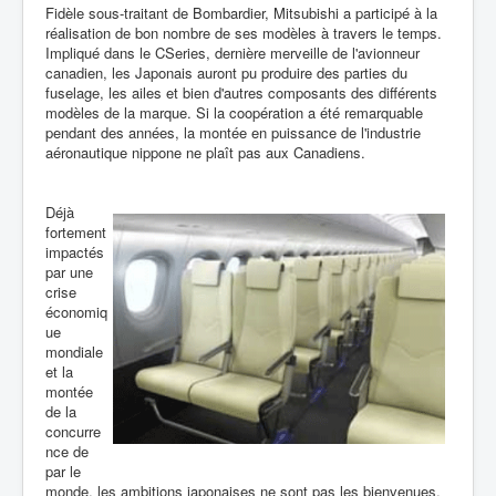
Fidèle sous-traitant de Bombardier, Mitsubishi a participé à la
réalisation de bon nombre de ses modèles à travers le temps.
Impliqué dans le CSeries, dernière merveille de l'avionneur
canadien, les Japonais auront pu produire des parties du
fuselage, les ailes et bien d'autres composants des différents
modèles de la marque. Si la coopération a été remarquable
pendant des années, la montée en puissance de l'industrie
aéronautique nippone ne plaît pas aux Canadiens.
Déjà
fortement
impactés
par une
crise
économiq
ue
mondiale
et la
montée
de la
concurre
nce de
par le
monde, les ambitions japonaises ne sont pas les bienvenues.