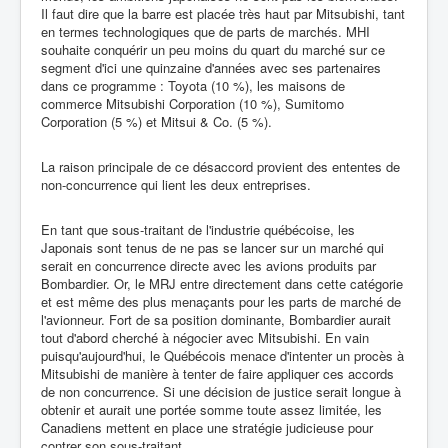
Il faut dire que la barre est placée très haut par Mitsubishi, tant
en termes technologiques que de parts de marchés. MHI
souhaite conquérir un peu moins du quart du marché sur ce
segment d'ici une quinzaine d'années avec ses partenaires
dans ce programme : Toyota (10 %), les maisons de
commerce Mitsubishi Corporation (10 %), Sumitomo
Corporation (5 %) et Mitsui & Co. (5 %).
La raison principale de ce désaccord provient des ententes de
non-concurrence qui lient les deux entreprises.
En tant que sous-traitant de l'industrie québécoise, les
Japonais sont tenus de ne pas se lancer sur un marché qui
serait en concurrence directe avec les avions produits par
Bombardier. Or, le MRJ entre directement dans cette catégorie
et est même des plus menaçants pour les parts de marché de
l'avionneur. Fort de sa position dominante, Bombardier aurait
tout d'abord cherché à négocier avec Mitsubishi. En vain
puisqu'aujourd'hui, le Québécois menace d'intenter un procès à
Mitsubishi de manière à tenter de faire appliquer ces accords
de non concurrence. Si une décision de justice serait longue à
obtenir et aurait une portée somme toute assez limitée, les
Canadiens mettent en place une stratégie judicieuse pour
contrer son sous-traitant.