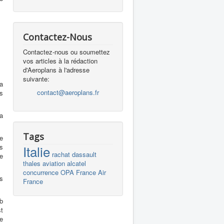
Contactez-Nous
Contactez-nous ou soumettez
vos articles à la rédaction
d'Aeroplans à l'adresse
suivante:
 a
contact@aeroplans.fr
s
a
Tags
se
s
Italie
rachat
dassault
e
thales
aviation
alcatel
concurrence
OPA
France
Air
s
France
ub
t
e