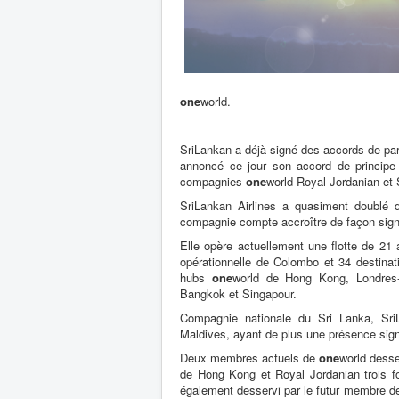
one
world.
SriLankan a déjà signé des accords de pa
annoncé ce jour son accord de princip
compagnies
one
world Royal Jordanian et 
SriLankan Airlines a quasiment doublé d
compagnie compte accroître de façon signi
Elle opère actuellement une flotte de 21 
opérationnelle de Colombo et 34 destinat
hubs
one
world de Hong Kong, Londres-
Bangkok et Singapour.
Compagnie nationale du Sri Lanka, SriLa
Maldives, ayant de plus une présence sign
Deux membres actuels de
one
world desse
de Hong Kong et Royal Jordanian trois f
également desservi par le futur membre 