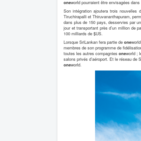
one
world pourraient être envisagées dans 
Son intégration ajoutera trois nouvelles
Tiruchirapalli et Thiruvananthapuram, per
dans plus de 150 pays, desservies par un
jour et transportant près d’un million de 
100 milliards de $US.
Lorsque SriLankan fera partie de
one
world
membres de son programme de fidélisation
toutes les autres compagnies
one
world ;
salons privés d’aéroport. Et le réseau de 
one
world.