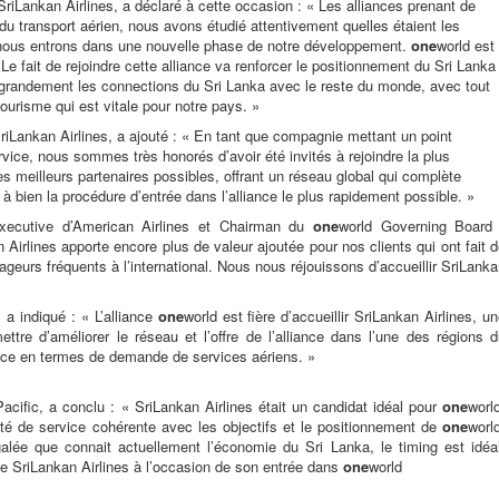
Lankan Airlines, a déclaré à cette occasion : « Les alliances prenant de
du transport aérien, nous avons étudié attentivement quelles étaient les
e nous entrons dans une nouvelle phase de notre développement.
one
world est
 Le fait de rejoindre cette alliance va renforcer le positionnement du Sri Lanka
er grandement les connections du Sri Lanka avec le reste du monde, avec tout
tourisme qui est vitale pour notre pays. »
iLankan Airlines, a ajouté : « En tant que compagnie mettant un point
service, nous sommes très honorés d’avoir été invités à rejoindre la plus
es meilleurs partenaires possibles, offrant un réseau global qui complète
 bien la procédure d’entrée dans l’alliance le plus rapidement possible. »
xecutive d’American Airlines et Chairman du
one
world Governing Board 
Airlines apporte encore plus de valeur ajoutée pour nos clients qui ont fait 
yageurs fréquents à l’international. Nous nous réjouissons d’accueillir SriLank
, a indiqué : « L’alliance
one
world est fière d’accueillir SriLankan Airlines, u
ttre d’améliorer le réseau et l’offre de l’alliance dans l’une des régions 
ance en termes de demande de services aériens. »
cific, a conclu : « SriLankan Airlines était un candidat idéal pour
one
worl
ité de service cohérente avec les objectifs et le positionnement de
one
worl
lée que connait actuellement l’économie du Sri Lanka, le timing est idéal
 de SriLankan Airlines à l’occasion de son entrée dans
one
world