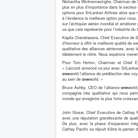
Nishantha Wickremasinghe, Chairman de Sri
plus en plus d’importance dans le secteur 
options pour SriLankan Airlines alors qu
à l’évidence la meilleure option pour nous.
sur l’échiquier aérien mondial et amélior
ce que cela représente pour l’industrie du 
Kapila Chandrasena, Chief Executive de Sr
d’honneur à offrir la meilleure qualité de 
qualitative des alliances aériennes, avec l
idéalement le nôtre. Nous espérons mener à
Pour Tom Horton, Chairman et Chief E
« L’accord annoncé ce jour avec SriLankan 
one
world l’alliance de prédilection des vo
au sein de
one
world. »
Bruce Ashby, CEO de l’alliance
one
world
compagnie très qualitative qui nous perme
monde qui enregistre la plus forte croiss
John Slosar, Chief Executive de Cathay Pa
avec une réputation grandissante de qual
De plus, avec la phase d’expansion inéga
Cathay Pacific se réjouit d’être le parrain