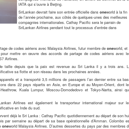
IATA qui s’ouvre à Beijing.
SriLankan devrait faire son entrée officielle dans
one
world à la fin
de l’année prochaine, aux côtés de quelques-unes des meilleures
compagnies internationales. Cathay Pacific sera le parrain de
SriLankan Airlines pendant tout le processus d’entrée dans
rtage de codes aériens avec Malaysia Airlines, futur membre de
one
world, et
e pour mettre en œuvre des accords de partage de codes aériens avec le
S7 Airlines.
e taille depuis que la paix est revenue au Sri Lanka il y a trois ans. L
ficative sa flotte et son réseau dans les prochaines années.
appareils et a transporté 3,5 millions de passagers l’an dernier entre sa ba
ions dans 22 pays répartis en Asie, en Europe et au Moyen-Orient, dont le
Heathrow, Kuala Lumpur, Moscou-Domodedovo et Tokyo-Narita, ainsi qu
nkan Airlines est également le transporteur international majeur sur le
ificative en Inde du sud.
rvent déjà le Sri Lanka : Cathay Pacific quotidiennement au départ de son h
ois par semaine au départ de sa base opérationnelle d’Amman. Colombo es
de
one
world Malaysia Airlines. D’autres dessertes du pays par des membres d