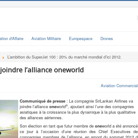
ation d'Affaire
Aviation Militaire
Europespace
Drones
L’ambition du SuperJet 100 : 20% du marché mondial d’ici 2012.
joindre l’alliance oneworld
Aviation Commercial
Communiqué de presse
: La compagnie SriLankan Airlines va
®
joindre l’alliance
one
world
, ajoutant ainsi l’une des compagnies
asiatiques à la croissance la plus dynamique à la plus qualitative
des alliances aériennes.
Son élection en tant que futur membre de
one
world a été annoncé
ce jour à l’occasion d’une réunion des Chief Executives de
compagnies membres de l’alliance, en amont du sommet 2012 d