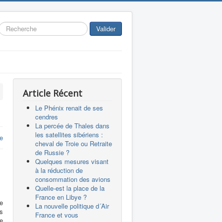
Rechercher
Valider
Article Récent
Le Phénix renait de ses
cendres
La percée de Thales dans
les satellites sibériens :
e
cheval de Troie ou Retraite
de Russie ?
Quelques mesures visant
à la réduction de
consommation des avions
Quelle-est la place de la
France en Libye ?
e
La nouvelle politique d´Air
s
France et vous
e