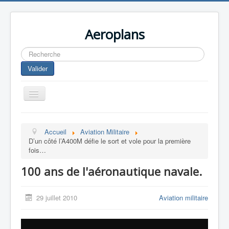
Aeroplans
Rechercher
Valider
Toggle
Navigation
Home
Accueil
Aviation Militaire
Aviation Commerciale
D’un côté l’A400M défie le sort et vole pour la première
fois…
Aviation d'Affaire
100 ans de l'aéronautique navale.
Aviation Militaire
Europespace
29 juillet 2010
Aviation militaire
Drones