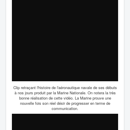
Clip retraçant l'histoire de l'aéronautique navale de ses débuts
à nos jours produit par la Marine Nationale. On notera la très
bonne réalisation de cette vidéo. La Marine prouve une
nouvelle fois son réel désir de progresser en terme de
communication.