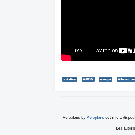
aviation
A400M
europe
Allemagne
Aeroplans by
Aeroplans
est mis à dispos
Les autori