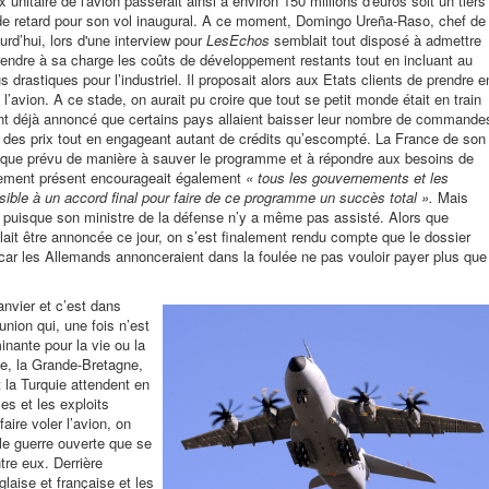
rix unitaire de l'avion passerait ainsi à environ 150 millions d'euros soit un tiers
de retard pour son vol inaugural. A ce moment,
Domingo Ureña-Raso, chef de
urd’hui, lors d'une interview pour
LesEchos
semblait tout disposé à admettre
rendre à sa charge les coûts de développement restants tout en incluant au
 drastiques pour l’industriel. Il proposait alors aux Etats clients de prendre e
’avion. A ce stade, on aurait pu croire que tout se petit monde était en train
ent déjà annoncé que certains pays allaient baisser leur nombre de commande
e des prix tout en engageant autant de crédits qu’escompté. La France de son
lus que prévu de manière à sauver le programme et à répondre aux besoins de
lement présent encourageait également
«
tous les gouvernements et les
ssible à un accord final pour faire de ce programme un succès total ».
Mais
ol puisque son ministre de la défense n’y a même pas assisté. Alors que
llait être annoncée ce jour, on s’est finalement rendu compte que le dossier
car les Allemands annonceraient dans la foulée ne pas vouloir payer plus que
nvier et c’est dans
union qui, une fois n’est
ante pour la vie ou la
e, la Grande-Bretagne,
 la Turquie attendent en
les et les exploits
aire voler l’avion, on
le guerre ouverte que se
tre eux. Derrière
glaise et française et les