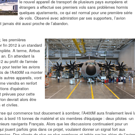
le nouvel appareil de transport de plusieurs pays européens et
étrangers a effectué ses premiers vols sans problèmes hormis
quelques ajustements, ce qui est normal pour une première série
de vols. Observé avec admiration par ses supporters, l’avion
ant jamais été aussi proche de l’abandon.
r, les premières
r fin 2012 à un standard
mplète. A terme, Airbus
r an.
En attendant la
2 au profit de l'armée
s pour tester les avions
sais de l'A400M va monter
is autres appareils, vont
me viendra en renfort
tions d'opération
nt prévues pour cette
vion devrait alors être
 et civiles.
ense qui commence tout doucement à sombrer, l’A400M aura finalement levé l
ec à bord 15 tonnes de matériel et six membres d'équipage : deux pilotes -un
nieurs navigants Français
. Alors que les discussions continuaient pour un
 qui jouent parfois gros dans ce projet, voulaient donner un signal fort aux
rmées. Des clients de plus en plus perplexes et irrités par les aléas de l’avion