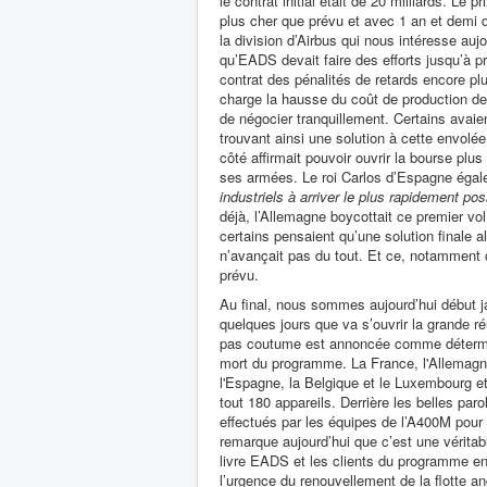
le contrat initial était de 20 milliards. Le p
plus cher que prévu et avec 1 an et demi 
la division d’Airbus qui nous intéresse aujo
qu’EADS devait faire des efforts jusqu’à p
contrat des pénalités de retards encore plus
charge la hausse du coût de production de l
de négocier tranquillement. Certains avai
trouvant ainsi une solution à cette envolé
côté affirmait pouvoir ouvrir la bourse p
ses armées. Le roi Carlos d’Espagne éga
industriels à arriver le plus rapidement po
déjà, l’Allemagne boycottait ce premier v
certains pensaient qu’une solution finale a
n’avançait pas du tout. Et ce, notamment 
prévu.
Au final, nous sommes aujourd’hui début ja
quelques jours que va s’ouvrir la grande ré
pas coutume est annoncée comme détermin
mort du programme. La France, l'Allemagn
l'Espagne, la Belgique et le Luxembourg et
tout 180 appareils. Derrière les belles paro
effectués par les équipes de l’A400M pour f
remarque aujourd’hui que c’est une véritab
livre EADS et les clients du programme en
l’urgence du renouvellement de la flotte an