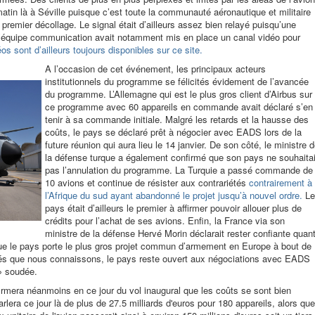
 matin là à Séville puisque c’est toute la communauté aéronautique et militaire
premier décollage. Le signal était d’ailleurs assez bien relayé puisqu’une
t l’équipe communication avait notamment mis en place un canal vidéo pour
os sont d’ailleurs toujours disponibles sur ce site.
A l’occasion de cet événement, les principaux acteurs
institutionnels du programme se félicités évidement de l’avancée
du programme.
L’Allemagne qui est le plus gros client d’Airbus sur
ce programme avec 60 appareils en commande avait déclaré s’en
tenir à sa commande initiale. Malgré les retards et la hausse des
coûts, le pays se déclaré prêt à négocier avec EADS lors de la
future réunion qui aura lieu le 14 janvier. De son côté, le ministre 
la défense turque a également confirmé que son pays ne souhaitai
pas l’annulation du programme. La Turquie a passé commande de
10 avions et continue de résister aux contrariétés
contrairement à
l’Afrique du sud ayant abandonné le projet jusqu’à nouvel ordre.
Le
pays était d’ailleurs le premier à affirmer pouvoir allouer plus de
crédits pour l’achat de ses avions. Enfin, la France via son
ministre de la défense Hervé Morin déclarait rester confiante quan
 que le pays porte le plus gros projet commun d’armement en Europe à bout de
iétés que nous connaissons, le pays reste ouvert aux négociations avec EADS
 » soudée.
rmera néanmoins en ce jour du vol inaugural que les coûts se sont bien
rlera ce jour là de plus de 27.5 milliards d'euros pour 180 appareils, alors que