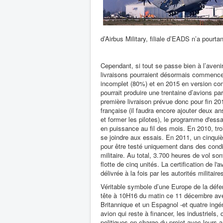
d’Airbus Military, filiale d’EADS n’a pourt
Cependant, si tout se passe bien à l’aveni
livraisons pourraient désormais commence
incomplet (80%) et en 2015 en version co
pourrait produire une trentaine d’avions pa
première livraison prévue donc pour fin 201
française (il faudra encore ajouter deux an
et former les pilotes), le programme d'es
en puissance au fil des mois. En 2010, tro
se joindre aux essais. En 2011, un cinquiè
pour être testé uniquement dans des condi
militaire. Au total, 3.700 heures de vol so
flotte de cinq unités. La certification de l'a
délivrée à la fois par les autorités militaires
Véritable symbole d’une Europe de la déf
tête à 10H16 du matin ce 11 décembre
av
Britannique et un Espagnol -et quatre ingé
avion qui reste à financer, les industriels,
politiques en charge du projet avec leurs a