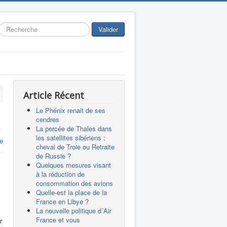
Rechercher
Valider
Article Récent
Le Phénix renait de ses
cendres
La percée de Thales dans
les satellites sibériens :
re
cheval de Troie ou Retraite
de Russie ?
Quelques mesures visant
à la réduction de
consommation des avions
Quelle-est la place de la
France en Libye ?
La nouvelle politique d´Air
France et vous
r