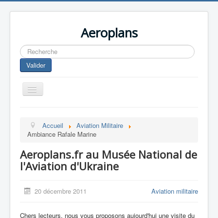
Aeroplans
Rechercher
Valider
Toggle
Navigation
Home
Accueil
Aviation Militaire
Aviation Commerciale
Ambiance Rafale Marine
Aviation d'Affaire
Aeroplans.fr au Musée National de
Aviation Militaire
l'Aviation d'Ukraine
Europespace
20 décembre 2011
Aviation militaire
Drones
Chers lecteurs, nous vous proposons aujourd'hui une visite du