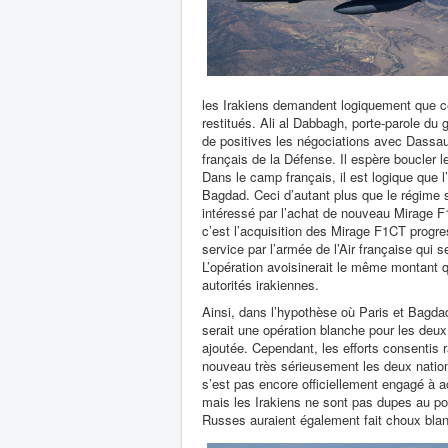
les Irakiens demandent logiquement que ce
restitués. Ali al Dabbagh, porte-parole du 
de positives les négociations avec Dassaul
français de la Défense. Il espère boucler l
Dans le camp français, il est logique que 
Bagdad. Ceci d’autant plus que le régime 
intéressé par l’achat de nouveau Mirage F1
c’est l’acquisition des Mirage F1CT progre
service par l’armée de l’Air française qui 
L’opération avoisinerait le même montant q
autorités irakiennes.
Ainsi, dans l’hypothèse où Paris et Bagda
serait une opération blanche pour les deu
ajoutée. Cependant, les efforts consentis 
nouveau très sérieusement les deux nation
s’est pas encore officiellement engagé à 
mais les Irakiens ne sont pas dupes au p
Russes auraient également fait choux blan