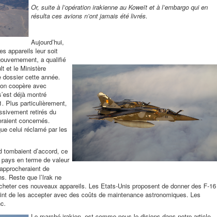
Or, suite à l’opération irakienne au Koweït et à l’embargo qui en
résulta ces avions n’ont jamais été livrés.
Aujourd’hui,
s appareils leur soit
gouvernement, a qualifié
t et le Ministère
e dossier cette année.
l’on coopère avec
s’est déjà montré
. Plus particulièrement,
ssivement retirés du
seraient concernés.
ue celui réclamé par les
d tombaient d’accord, ce
x pays en terme de valeur
rapprocheraient de
s. Reste que l’Irak ne
acheter ces nouveaux appareils. Les Etats-Unis proposent de donner des F-16
oint de les accepter avec des coûts de maintenance astronomiques. Les
c.
Le marché irakien, est comme nous le disions dans notre article