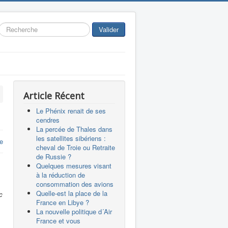
Rechercher
Valider
Article Récent
Le Phénix renait de ses
cendres
La percée de Thales dans
les satellites sibériens :
re
cheval de Troie ou Retraite
de Russie ?
Quelques mesures visant
à la réduction de
consommation des avions
Quelle-est la place de la
c
France en Libye ?
La nouvelle politique d´Air
France et vous