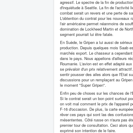
agressif. Le spectre de la fin de productio
d'inquiétude à Seattle. La fin de l'activité
combat serait un revers et une perte de sav
L'obtention du contrat pour les nouveaux ra
l'air américaine permet néanmoins de souff
domination de Lockheed Martin et de Nor
segment pourrait lui être fatale.
En Suède, le Gripen a lui aussi de sérieu
production. Depuis quelques mois Saab est
marchés export. Le chasseur a cependant u
dans le pays. Nous appelions d'ailleurs r
Roumanie. L'avion est en effet adapté au
se prévaloir d'un prix relativement attracti
sentir pousser des ailes alors que l'Etat s
discussions pour un remplaçant au Gripen
le moment "Super Gripen".
Enfin peu de choses sur les chances de l'E
Si le contrat serait un bon point surtout po
on voit mal comment le prix de l'appareil p
F-16 d'occasion. De plus, la carte europé
rêver ces pays qui sont las des confusions
mésententes. Côté russe on n'aura pas été
premier tour de consultation. Ceci alors 
exprimé son intention de le faire.