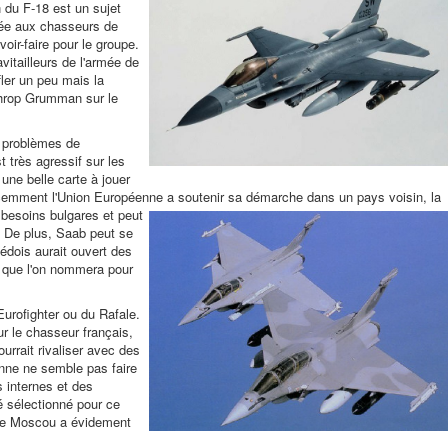
n du F-18 est un sujet
 liée aux chasseurs de
oir-faire pour le groupe.
vitailleurs de l'armée de
ler un peu mais la
throp Grumman sur le
x problèmes de
 très agressif sur les
ne belle carte à jouer
écemment l'Union Européenne a soutenir sa démarche dans un pays voisin, la
x besoins
bulgares et peut
f. De plus, Saab peut se
uédois aurait ouvert des
 que l'on nommera pour
urofighter ou du Rafale.
ur le chasseur français,
ourrait rivaliser avec des
enne ne semble pas faire
 internes et des
 sélectionné pour ce
que Moscou a évidement