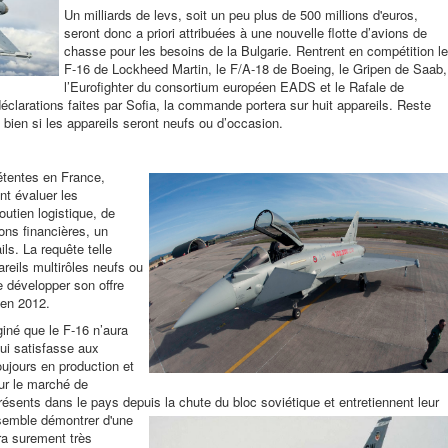
Un milliards de levs, soit un peu plus de 500 millions d'euros,
seront donc a priori attribuées à une nouvelle flotte d’avions de
chasse pour les besoins de la Bulgarie. Rentrent en compétition le
F-16 de Lockheed Martin, le F/A-18 de Boeing, le Gripen de Saab,
l’Eurofighter du consortium européen EADS et le Rafale de
éclarations faites par Sofia, la commande portera sur huit appareils. Reste
 bien si les appareils seront neufs ou d’occasion.
étentes en France,
t évaluer les
utien logistique, de
ons financières, un
ils. La requête telle
reils multirôles neufs ou
 développer son offre
 en 2012.
iné que le F-16 n’aura
ui satisfasse aux
oujours en production et
sur le marché de
résents dans le pays depuis la chute du bloc soviétique et entretiennent leur
semble démontrer d'une
ra surement très