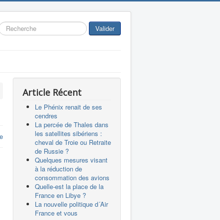
Rechercher
Valider
Article Récent
Le Phénix renait de ses
cendres
La percée de Thales dans
les satellites sibériens :
re
cheval de Troie ou Retraite
de Russie ?
Quelques mesures visant
à la réduction de
consommation des avions
Quelle-est la place de la
France en Libye ?
La nouvelle politique d´Air
France et vous