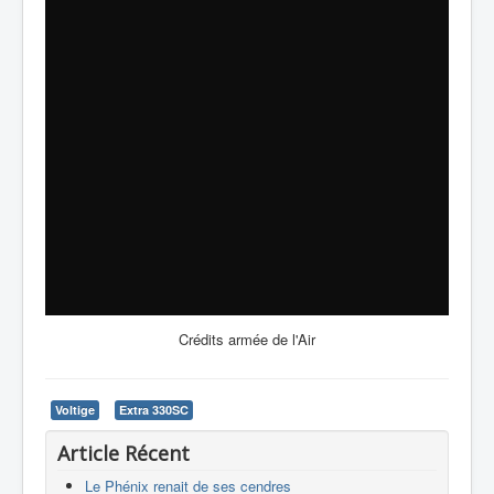
Crédits armée de l'Air
Voltige
Extra 330SC
Article Récent
Le Phénix renait de ses cendres