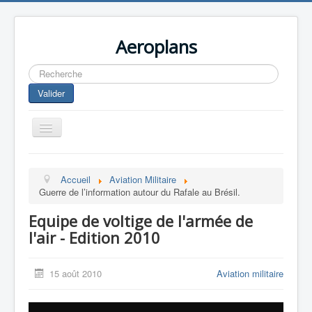
Aeroplans
Rechercher
Valider
Toggle
Navigation
Home
Accueil
Aviation Militaire
Aviation Commerciale
Guerre de l’information autour du Rafale au Brésil.
Aviation d'Affaire
Equipe de voltige de l'armée de
Aviation Militaire
l'air - Edition 2010
Europespace
15 août 2010
Aviation militaire
Drones