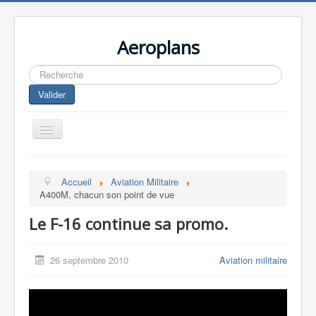
Aeroplans
Rechercher
Valider
Toggle
Navigation
Home
Accueil
Aviation Militaire
Aviation Commerciale
A400M, chacun son point de vue
Aviation d'Affaire
Le F-16 continue sa promo.
Aviation Militaire
Europespace
26 septembre 2010
Aviation militaire
Drones