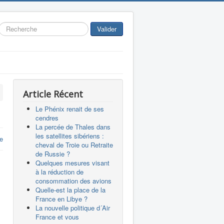
Rechercher
Valider
Article Récent
Le Phénix renait de ses
cendres
La percée de Thales dans
les satellites sibériens :
re
cheval de Troie ou Retraite
de Russie ?
Quelques mesures visant
à la réduction de
consommation des avions
Quelle-est la place de la
France en Libye ?
La nouvelle politique d´Air
France et vous