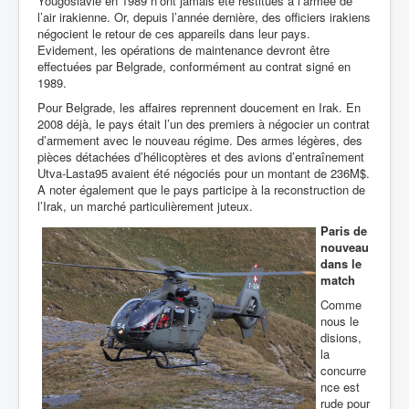
Yougoslavie en 1989 n’ont jamais été restitués à l’armée de
l’air irakienne. Or, depuis l’année dernière, des officiers irakiens
négocient le retour de ces appareils dans leur pays.
Evidement, les opérations de maintenance devront être
effectuées par Belgrade, conformément au contrat signé en
1989.
Pour Belgrade, les affaires reprennent doucement en Irak. En
2008 déjà, le pays était l’un des premiers à négocier un contrat
d’armement avec le nouveau régime. Des armes légères, des
pièces détachées d’hélicoptères et des avions d’entraînement
Utva-Lasta95 avaient été négociés pour un montant de 236M$.
A noter également que le pays participe à la reconstruction de
l’Irak, un marché particulièrement juteux.
Paris de
nouveau
dans le
match
Comme
nous le
disions,
la
concurre
nce est
rude pour