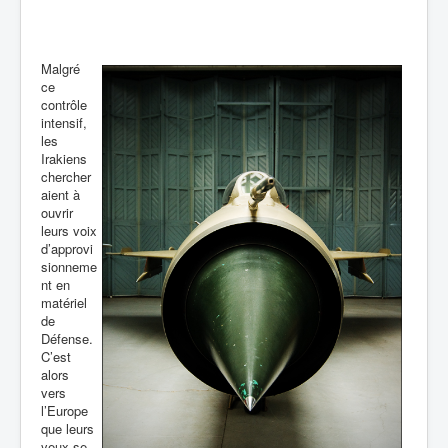
Malgré
ce
contrôle
intensif,
les
Irakiens
chercher
aient à
ouvrir
leurs voix
d’approvi
sionneme
nt en
matériel
de
Défense.
C’est
alors
vers
l’Europe
que leurs
yeux se