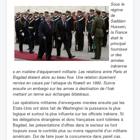
Sous le
régime
de
Saddam
Hussein,
la France
était le
principal
fournisse
ur des
armées
irakienne
s en matière d’équipement militaire. Les relations entre Paris et
Bagdad étaient alors au beau fixe.
Une relation durement
remise en cause par l’attaque du Koweït en 1990. Suivra
ensuite un embargo sur les armes à destination de l’Irak
mettant un terme aux échanges bilatéraux.
Les opérations militaires d’envergures menées ensuite par les
Etats-Unis ont alors fait de Washington la puissance la plus
logique et surtout la plus influente sur les officiels irakiens. Si
les délégations étrangères et donc françaises sont tolérées à
Bagdad, les présentations d’offres dans le secteur se font
toujours sous le contrôle plus ou moins rapproché d’un militaire
américain. Dur de faire jouer la concurrence dans pareil cas.