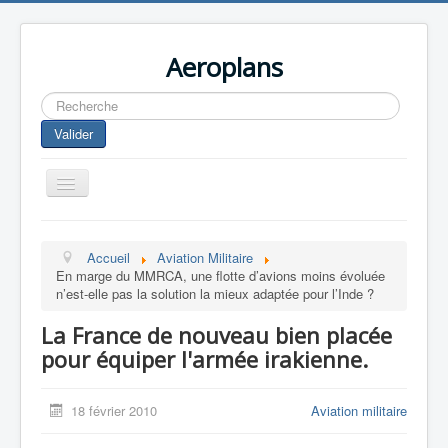
Aeroplans
Rechercher
Valider
Toggle
Navigation
Home
Accueil
Aviation Militaire
Aviation Commerciale
En marge du MMRCA, une flotte d’avions moins évoluée
n’est-elle pas la solution la mieux adaptée pour l’Inde ?
Aviation d'Affaire
La France de nouveau bien placée
Aviation Militaire
pour équiper l'armée irakienne.
Europespace
Drones
18 février 2010
Aviation militaire