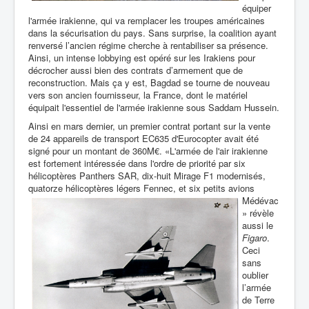
équiper
l'armée irakienne, qui va remplacer les troupes américaines
dans la sécurisation du pays. Sans surprise, la coalition ayant
renversé l’ancien régime cherche à rentabiliser sa présence.
Ainsi, un intense lobbying est opéré sur les Irakiens pour
décrocher aussi bien des contrats d’armement que de
reconstruction. Mais ça y est, Bagdad se tourne de nouveau
vers son ancien fournisseur, la France, dont le matériel
équipait l'essentiel de l'armée irakienne sous Saddam Hussein.
Ainsi en mars dernier, un premier contrat portant sur la vente
de 24 appareils de transport EC635 d'Eurocopter avait été
signé pour un montant de 360M€. «L'armée de l'air irakienne
est fortement intéressée dans l'ordre de priorité par six
hélicoptères Panthers SAR, dix-huit Mirage F1 modernisés,
quatorze hélicoptères légers Fennec,
et six petits avions
Médévac
» révèle
aussi le
Figaro
.
Ceci
sans
oublier
l’armée
de Terre