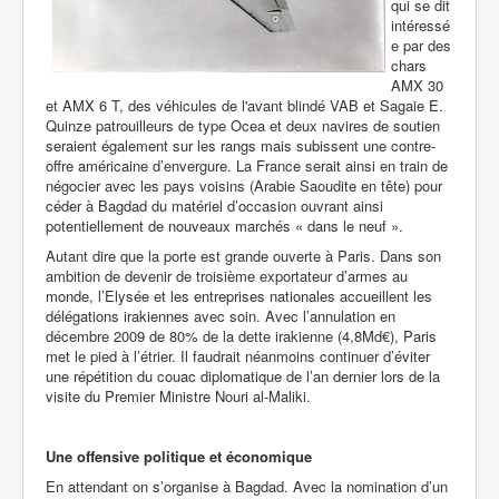
qui se dit
intéressé
e par des
chars
AMX 30
et AMX 6 T, des véhicules de l'avant blindé VAB et Sagaie E.
Quinze patrouilleurs de type Ocea et deux navires de soutien
seraient également sur les rangs mais subissent une contre-
offre américaine d’envergure. La France serait ainsi en train de
négocier avec les pays voisins (Arabie Saoudite en tête) pour
céder à Bagdad du matériel d’occasion ouvrant ainsi
potentiellement de nouveaux marchés « dans le neuf ».
Autant dire que la porte est grande ouverte à Paris. Dans son
ambition de devenir de troisième exportateur d’armes au
monde, l’Elysée et les entreprises nationales accueillent les
délégations irakiennes avec soin. Avec l’annulation en
décembre 2009 de 80% de la dette irakienne (4,8Md€), Paris
met le pied à l’étrier. Il faudrait néanmoins continuer d’éviter
une répétition du couac diplomatique de l’an dernier lors de la
visite du Premier Ministre Nouri al-Maliki.
Une offensive politique et économique
En attendant on s’organise à Bagdad. Avec la nomination d’un