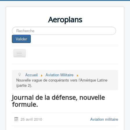
Aeroplans
Rechercher
Valider
Toggle
Navigation
Home
Accueil
Aviation Militaire
Aviation Commerciale
Nouvelle vague de conquérants vers l’Amérique Latine
(partie 2).
Aviation d'Affaire
Journal de la défense, nouvelle
Aviation Militaire
formule.
Europespace
Drones
25 avril 2010
Aviation militaire