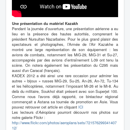
Une présentation du matériel Kazakh
Pendant la journée d’ouverture, une présentation aérienne a eu
lieu en la présence des hautes autorités, comprenant le
président Nursultan Nazarbaïev. Pour le plus grand plaisir des
spectateurs et photographes, l’Armée de l’Air Kazakhe a
montré une large représentation de son équipement : les
avions de combats, notamment les MiG-29, MiG-31 et Su-27,
accompagnés par des avions d’entraînement L-39 ont tenu la
scène. On notera également les présentation du C295 mais
aussi d'un Caracal (français).
KADEX 2012 a été ainsi une rare occasion pour admirer les
autres « bijoux » russes MiG-29, Su-25, An-26, An-72, Tu-134
et les hélicoptères, notamment l’imposant Mi-26 et le Mi-8. Au
delà du militaire, Soukhoï était présent avec son Superjet 100.
Comme nous l'avons déjà rapporté, ce biréacteur régional
commençait a Astana sa tournée de promotion en Asie. Vous
pouvez retrouver cet article en cliquant
ICI
Les lecteurs d’
Aéroplans
pourront découvrir nos photos sur
notre galerie Flickr :
http://www.flickr.com/photos/aeroplans/sets/721576299341407
12/