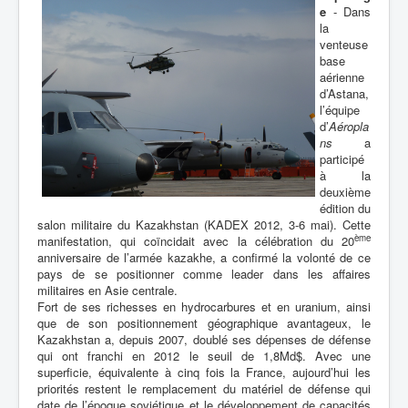
e
- Dans
la
venteuse
base
aérienne
d’Astana,
l’équipe
d’
Aéropla
ns
a
participé
à la
deuxième
édition du
salon militaire du Kazakhstan (KADEX 2012, 3-6 mai). Cette
ème
manifestation, qui coïncidait avec la célébration du 20
anniversaire de l’armée kazakhe, a confirmé la volonté de ce
pays de se positionner comme leader dans les affaires
militaires en Asie centrale.
Fort de ses richesses en hydrocarbures et en uranium, ainsi
que de son positionnement géographique avantageux, le
Kazakhstan a, depuis 2007, doublé ses dépenses de défense
qui ont franchi en 2012 le seuil de 1,8Md$. Avec une
superficie, équivalente à cinq fois la France, aujourd’hui les
priorités restent le remplacement du matériel de défense qui
date de l’époque soviétique et le développement de capacités