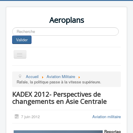
Aeroplans
Rechercher
Valider
Toggle
Navigation
Home
Accueil
Aviation Militaire
Aviation Commerciale
Rafale, la politique passe à la vitesse supérieure.
Aviation d'Affaire
KADEX 2012- Perspectives de
Aviation Militaire
changements en Asie Centrale
Europespace
7 juin 2012
Aviation militaire
Drones
Reportag