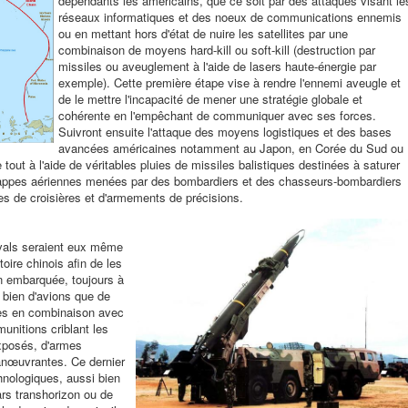
dépendants les américains, que ce soit par des attaques visant le
réseaux informatiques et des noeux de communications ennemis
ou en mettant hors d'état de nuire les satellites par une
combinaison de moyens hard-kill ou soft-kill (destruction par
missiles ou aveuglement à l'aide de lasers haute-énergie par
exemple). Cette première étape vise à rendre l'ennemi aveugle et
de le mettre l'incapacité de mener une stratégie globale et
cohérente en l'empêchant de communiquer avec ses forces.
Suivront ensuite l'attaque des moyens logistiques et des bases
avancées américaines notamment au Japon, en Corée du Sud ou
 tout à l'aide de véritables pluies de missiles balistiques destinées à saturer
 frappes aériennes menées par des bombardiers et des chasseurs-bombardiers
s de croisières et d'armements de précisions.
vals seraient eux même
toire chinois afin de les
n embarquée, toujours à
i bien d'avions que de
les en combinaison avec
unitions criblant les
exposés, d'armes
anœuvrantes. Ce dernier
hnologiques, aussi bien
ars transhorizon ou de