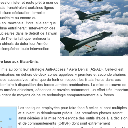
ssionniste, et reste prêt à user de
ais franchiraient certaines lignes
 d'une déclaration formelle
 nucléaire ou encore du
 sol taïwanais. Hors, elle sait que
hine entraînerait l'intervention des
ucléaires dans le détroit de Taïwan
e l'île n'a fait que renforcer la
e chinois de doter leur Armée
d'empêcher toute intervention
re face aux Etats-Unis
.
 mis au point leur stratégie Anti-Access / Aera Denial (A2/AD). Celle-ci est
américaines en dehors de deux zones appelées « première et seconde chaînes
ses successives, ainsi que de tenir en respect les Etats inclus dans ces
 territoire à disposition des forces armées américaines. La mise en œuvre de
rces armées chinoises, aériennes et navales notamment, un effort très importan
ue criant de moyens de haute technologie comparativement aux forces
Les tactiques employées pour fai
re face à celles-ci sont multiples
et suivent un déroulement précis. Les premières phases seront
ainsi dédiées à la mise hors-service des outils d'aide à la décision
et de commandements (C4ISR) dont sont extrêmement