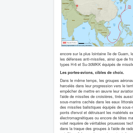
encore sur la plus lointaine île de Guam, le
les défenses anti-missiles, ainsi que de
types H-6 et Su-30MKK équipés de missile
Les portes-avions, cibles de choix.
Dans le même temps, les groupes aérona
harcelés dans leur progression vers le terri
empêcher de mettre en œuvre leur aviatio
l'aide de missiles de croisières, tirés auss
sous-marins cachés dans les eaux littora
des missiles balistiques équipés de sous-m
ponts d'envol et détruisant les matériels 
électromagnétiques ou encore de têtes m
volet requière de véritables prouesses tec
dans la traque des groupes à l'aide de rad