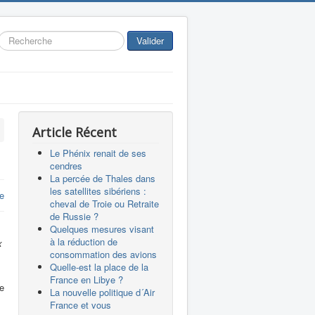
Rechercher
Valider
Article Récent
Le Phénix renait de ses
cendres
La percée de Thales dans
les satellites sibériens :
re
cheval de Troie ou Retraite
de Russie ?
Quelques mesures visant
à la réduction de
x
consommation des avions
Quelle-est la place de la
France en Libye ?
me
La nouvelle politique d´Air
France et vous