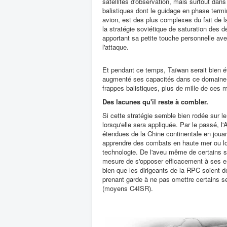
satellites d'observation, mais surtout dan
balistiques dont le guidage en phase term
avion, est des plus complexes du fait de 
la stratégie soviétique de saturation des 
apportant sa petite touche personnelle ave
l'attaque.
Et pendant ce temps, Taïwan serait bien 
augmenté ses capacités dans ce domaine, 
frappes balistiques, plus de mille de ces mis
Des lacunes qu'il reste à combler.
Si cette stratégie semble bien rodée sur le
lorsqu'elle sera appliquée. Par le passé, 
étendues de la Chine continentale en jouant
apprendre des combats en haute mer ou loi
technologie. De l'aveu même de certains st
mesure de s'opposer efficacement à ses e
bien que les dirigeants de la RPC soient dé
prenant garde à ne pas omettre certains sec
(moyens C4ISR).