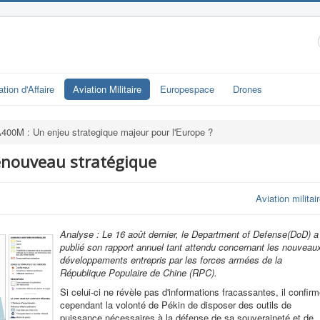
ation d'Affaire
Aviation Militaire
Europespace
Drones
400M : Un enjeu strategique majeur pour l'Europe ?
enouveau stratégique
Aviation militai
Analyse : Le 16 août dernier, le Department of Defense(DoD) a
publié son rapport annuel tant attendu concernant les nouveau
développements entrepris par les forces armées de la
République Populaire de Chine (RPC).
Si celui-ci ne révèle pas d'informations fracassantes, il confir
cependant la volonté de Pékin de disposer des outils de
puissance nécessaires à la défense de sa souveraineté et de