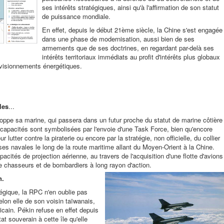
ses intérêts stratégiques, ainsi qu'à l'affirmation de son statut
de puissance mondiale.
En effet, depuis le début 21ème siècle, la Chine s'est engagée
dans une phase de modernisation, aussi bien de ses
armements que de ses doctrines, en regardant par-delà ses
intérêts territoriaux immédiats au profit d'intérêts plus globaux
ovisionnements énergétiques.
les
...
oppe sa marine, qui passera dans un futur proche du statut de marine côtière
 capacités sont symbolisées par l'envoie d'une Task Force, bien qu'encore
r lutter contre la piraterie ou encore par la stratégie, non officielle, du collier
ses navales le long de la route maritime allant du Moyen-Orient à la Chine.
ités de projection aérienne, au travers de l'acquisition d'une flotte d'avions
de chasseurs et de bombardiers à long rayon d'action.
n.
égique, la RPC n'en oublie pas
lon elle de son voisin taïwanais,
ricain. Pékin refuse en effet depuis
at souverain à cette île qu'elle