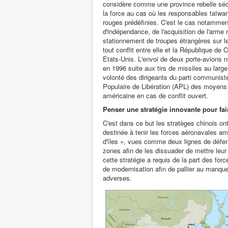
considère comme une province rebelle séce
la force au cas où les responsables taïwan
rouges prédéfinies. C'est le cas notamment
d'indépendance, de l'acquisition de l'arme
stationnement de troupes étrangères sur le
tout conflit entre elle et la République de C
Etats-Unis. L'envoi de deux porte-avions n
en 1996 suite aux tirs de missiles au large d
volonté des dirigeants du parti communist
Populaire de Libération (APL) des moyens 
américaine en cas de conflit ouvert.
Penser une stratégie innovante pour fai
C'est dans ce but les stratèges chinois ont
destinée à tenir les forces aéronavales 
d'îles », vues comme deux lignes de défen
zones afin de les dissuader de mettre leur
cette stratégie a requis de la part des fo
de modernisation afin de pallier au manq
adverses.