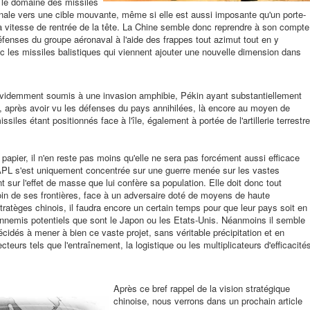
s le domaine des missiles
inale vers une cible mouvante, même si elle est aussi imposante qu'un porte-
la vitesse de rentrée de la tête. La Chine semble donc reprendre à son compte
défenses du groupe aéronaval à l'aide des frappes tout azimut tout en y
c les missiles balistiques qui viennent ajouter une nouvelle dimension dans
évidemment soumis à une invasion amphibie, Pékin ayant substantiellement
après avoir vu les défenses du pays annihilées, là encore au moyen de
siles étant positionnés face à l'île, également à portée de l'artillerie terrestre
 papier, il n'en reste pas moins qu'elle ne sera pas forcément aussi efficace
l'APL s'est uniquement concentrée sur une guerre menée sur les vastes
 sur l'effet de masse que lui confère sa population. Elle doit donc tout
n de ses frontières, face à un adversaire doté de moyens de haute
ratèges chinois, il faudra encore un certain temps pour que leur pays soit en
nnemis potentiels que sont le Japon ou les Etats-Unis. Néanmoins il semble
cidés à mener à bien ce vaste projet, sans véritable précipitation et en
teurs tels que l'entraînement, la logistique ou les multiplicateurs d'efficacité
Après ce bref rappel de la vision stratégique
chinoise, nous verrons dans un prochain article