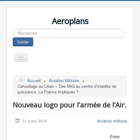
Aeroplans
Rechercher
Valider
Toggle
Navigation
Home
Accueil
Aviation Militaire
Aviation Commerciale
Cafouillage au Liban – Des MiG au centre d’intérêts de
puissance. La France impliquée ?
Aviation d'Affaire
Nouveau logo pour l’armée de l’Air.
Aviation Militaire
Europespace
31 mars 2010
Aviation militaire
Drones
Entre