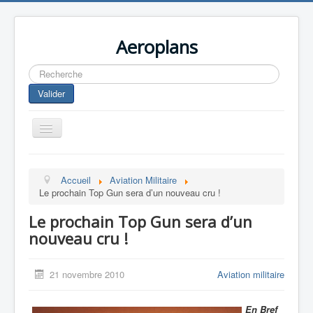
Aeroplans
Rechercher
Valider
Toggle
Navigation
Home
Accueil
Aviation Militaire
Aviation Commerciale
Le prochain Top Gun sera d’un nouveau cru !
Aviation d'Affaire
Le prochain Top Gun sera d’un
Aviation Militaire
nouveau cru !
Europespace
21 novembre 2010
Aviation militaire
Drones
En Bref