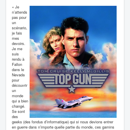
« Je
n’attends
pas pour
un
scénario,
je fais
mes
devoirs.
Je me
suis
rendu à
Fallon
dans le
Nevada
pour
découvrir
un
monde
qui a bien
changé.
Se sont
des
geeks (des fondus d’informatique) qui si nous devions entrer
en guerre dans n’importe quelle partie du monde, ces gamins