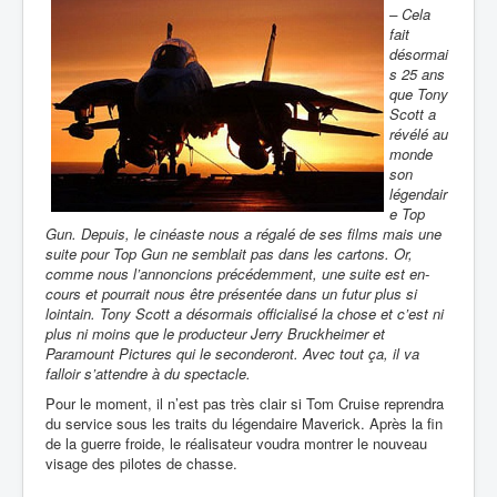
– Cela
fait
désormai
s 25 ans
que Tony
Scott a
révélé au
monde
son
légendair
e Top
Gun. Depuis, le cinéaste nous a régalé de ses films mais une
suite pour Top Gun ne semblait pas dans les cartons. Or,
comme nous l’annoncions précédemment, une suite est en-
cours et pourrait nous être présentée dans un futur plus si
lointain. Tony Scott a désormais officialisé la chose et c’est ni
plus ni moins que le producteur Jerry Bruckheimer et
Paramount Pictures qui le seconderont. Avec tout ça, il va
falloir s’attendre à du spectacle.
Pour le moment, il n’est pas très clair si Tom Cruise reprendra
du service sous les traits du légendaire Maverick. Après la fin
de la guerre froide, le réalisateur voudra montrer le nouveau
visage des pilotes de chasse.