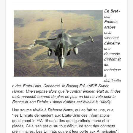
En Bref
-
Les
Emirats
arabes
unis
viennent
d'émettre
une
demande
d'informat
ion
technique
à
destinatio
n des Etats-Unis. Concerné, le Boeing F/A-18E/F Super
Hornet. Une surprise alors que le contrat émirien était au fil des
mois annoncé comme de plus en plus en bonne voie pour la
France et son Rafale. L'appel d'offres est évalué à 10Md$.
Une source révèle à
Defense News
, qui en fait sa une, que
"les Emirats demandent aux Etats-Unis des informations
concernant le F/A-18 dans des configurations mono et bi-
places. Cela n'en est qu'au tout début, ce sont des contacts
préliminaires. Les Emirats ouvrent leur porte aux Américains".