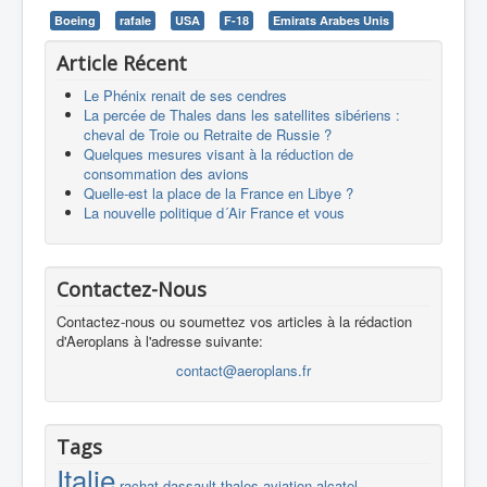
Boeing
rafale
USA
F-18
Emirats Arabes Unis
Article Récent
Le Phénix renait de ses cendres
La percée de Thales dans les satellites sibériens :
cheval de Troie ou Retraite de Russie ?
Quelques mesures visant à la réduction de
consommation des avions
Quelle-est la place de la France en Libye ?
La nouvelle politique d´Air France et vous
Contactez-Nous
Contactez-nous ou soumettez vos articles à la rédaction
d'Aeroplans à l'adresse suivante:
contact@aeroplans.fr
Tags
Italie
rachat
dassault
thales
aviation
alcatel