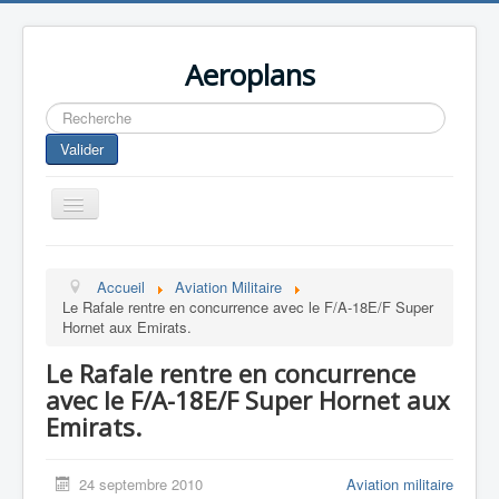
Aeroplans
Rechercher
Valider
Toggle
Navigation
Home
Accueil
Aviation Militaire
Aviation Commerciale
Le Rafale rentre en concurrence avec le F/A-18E/F Super
Hornet aux Emirats.
Aviation d'Affaire
Le Rafale rentre en concurrence
Aviation Militaire
avec le F/A-18E/F Super Hornet aux
Europespace
Emirats.
Drones
24 septembre 2010
Aviation militaire